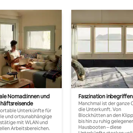
tale Nomad:innen und
Faszination inbegriffen
häftsreisende
Manchmal ist der ganze 
die Unterkunft. Von
rtable Unterkünfte für
Blockhütten an den Klip
ble und ortsunabhängige
bis hin zu ruhig gelegene
fstätige mit WLAN und
Hausbooten – diese
ellen Arbeitsbereichen.