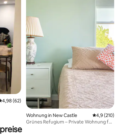
 9 Bewertungen
Durchschnittliche Bewertung: 4,98 von 5, 62 Bewertungen
4,98 (62)
Wohnung in New Castle
Durchschnittliche Be
4,9 (210)
Grünes Refugium – Private Wohnung für
preise
ruhige Erholung