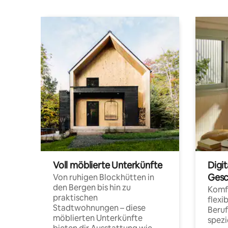
Voll möblierte Unterkünfte
Digi
Gesc
Von ruhigen Blockhütten in
den Bergen bis hin zu
Komfo
praktischen
flexi
Stadtwohnungen – diese
Beru
möblierten Unterkünfte
spezi