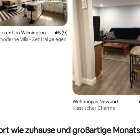
erkunft in Wilmington
Durchschnittliche Bewertung: 5 von 5,
5 (9)
moderne Villa - Zentral gelegen
rtung: 4,83 von 5, 134 Bewertungen
Wohnung in Newport
Klassischer Charme
rt wie zuhause und großartige Monats