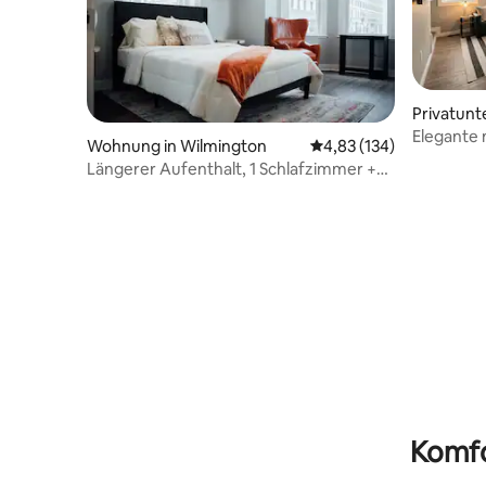
Privatunt
Elegante 
Wohnung in Wilmington
Durchschnittliche Bewe
4,83 (134)
Längerer Aufenthalt, 1 Schlafzimmer +
kostenlose Parkplätze + in der Nähe des
Krankenhauses
Komfo