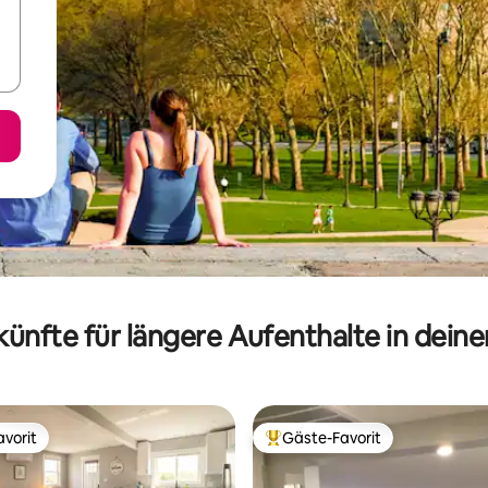
ünfte für längere Aufenthalte in dein
vorit
Gäste-Favorit
vorit
Beliebter Gäste-Favorit.