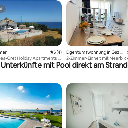
st
st
ewertung: 4,71 von 5, 7 Bewertungen
mer
Durchschnittliche Bewertung: 5 von 5,
5 (4)
Eigentumswohnung in Gaziv
eren
 Sea-Cret Holiday Apartments -
2-Zimmer-Einheit mit Meerblic
Unterkünfte mit Pool direkt am Strand
mos
Aphrodite Resort