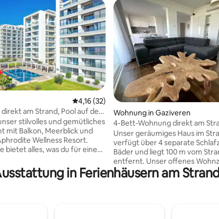
Durchschnittliche Bewertung: 4,16 von 5, 
4,16 (32)
irekt am Strand, Pool auf dem
ertung: 4,86 von 5, 56 Bewertungen
Wohnung in Gaziveren
hrodite Wellness
nser stilvolles und gemütliches
4-Bett-Wohnung direkt am Str
 mit Balkon, Meerblick und
Resort
Unser geräumiges Haus im Str
Aphrodite Wellness Resort.
verfügt über 4 separate Schla
e bietet alles, was du für einen
Bäder und liegt 100 m vom Str
brauchst: - Strand,
entfernt. Unser offenes Wohnzimmer
gene Berge - Mehrere
Ausstattung in Ferienhäusern am Strand 
und die Küche verfügen über
ts und Bars mit internationaler
Schiebetüren zur großen vord
r Küche (nicht inbegriffen) -
Terrasse mit Meerblick, Ess- un
 dem Dach im angrenzenden
Loungemöbel im Freien. Zu den
Pools im Komplex, Hallenbad,
Hoteleinrichtungen gehören 3
, Fitnessraum, Saunen -
Gemeinschaftspools, ein behei