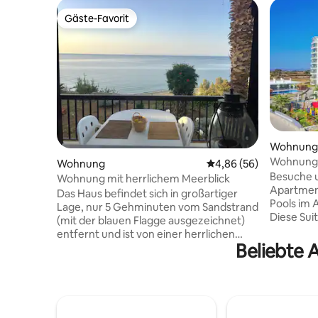
Gäste-Favorit
Gäste-Favorit
Wohnung
Wohnung d
Wohnung
Durchschnittliche Bew
4,86 (56)
Dach – Ap
Besuche u
Wohnung mit herrlichem Meerblick
Apartment
Das Haus befindet sich in großartiger
Pools im 
Lage, nur 5 Gehminuten vom Sandstrand
Diese Suit
(mit der blauen Flagge ausgezeichnet)
tollen Urlaub 
entfernt und ist von einer herrlichen
nahegele
Beliebte 
Landschaft umgeben. Es hat einen
Restauran
atemberaubenden 360-Grad-Blick auf
und lokale
das Mittelmeer und die Berge. Es verfügt
Pool auf
über einen großen Innenhof mit
Gebäude, 
Bäumen, Blumen, Holzofen, kleinem
Whirlpool
Olivenhain und kleinem Gemüsegarten.