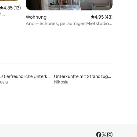
Durchschnittliche Bewertung: 4,85 von 5, 13 Bewertungen
4,85 (13)
m
22 Bewertungen
Wohnung
Durchschnittliche Be
4,95 (43)
Anoi – Schönes, geräumiges Mietstudio –
Gemeinschaftspool
Haustierfreundliche Unterkünfte
Unterkünfte mit Strandzugang
osia
Nikosia