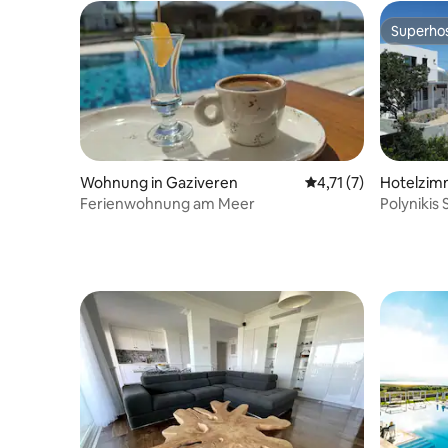
Superho
Superho
Wohnung in Gaziveren
Durchschnittliche B
4,71 (7)
Hotelzim
Ferienwohnung am Meer
Polynikis
Pachyam