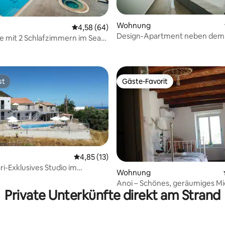
Wohnung
Durchschnittliche Bewertung: 4,58 von 5, 
4,58 (64)
Design-Apartment neben dem 
 mit 2 Schlafzimmern im Sea
ewertung: 4,7 von 5, 10 Bewertungen
Nordzypern
ort
st
Gäste-Favorit
st
Gäste-Favorit
Durchschnittliche Bewertung: 4,85 von 5, 
4,85 (13)
i-Exklusives Studio im
ertung: 4,64 von 5, 22 Bewertungen
Wohnung
oss.
Anoi – Schönes, geräumiges Mi
Private Unterkünfte direkt am Strand
Gemeinschaftspool