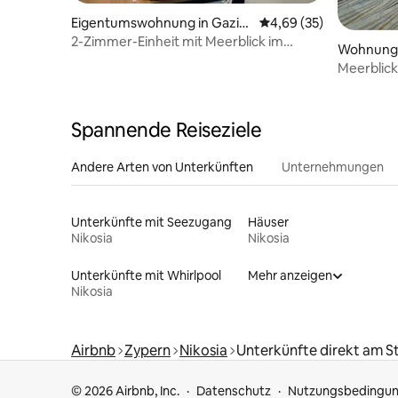
Eigentumswohnung in Gaziv
Durchschnittliche Bew
4,69 (35)
eren
2-Zimmer-Einheit mit Meerblick im
Wohnung 
Aphrodite Resort
Meerblick
Beach Re
Spannende Reiseziele
Andere Arten von Unterkünften
Unternehmungen
Unterkünfte mit Seezugang
Häuser
Nikosia
Nikosia
Unterkünfte mit Whirlpool
Mehr anzeigen
Nikosia
Airbnb
Zypern
Nikosia
Unterkünfte direkt am S
© 2026 Airbnb, Inc.
Datenschutz
Nutzungsbedingu