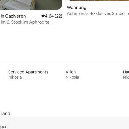
ertung: 4,69 von 5, 35 Bewertungen
Wohnung
Acheronari-Exklusives Studio i
in Gaziveren
Durchschnittliche Bewertung: 4,64 von 5, 
4,64 (22)
Erdgeschoss.
 im 6. Stock im Aphrodite
sort
Serviced Apartments
Villen
Nikosia
Nikosia
Nik
trand
ngen