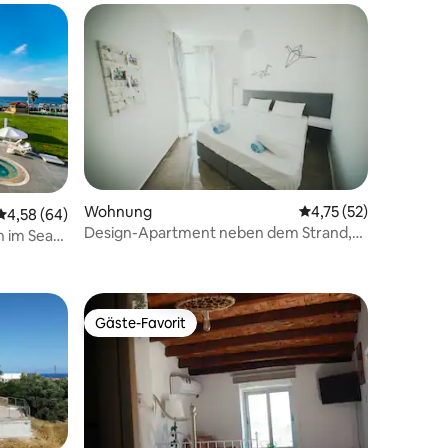
Wohnung
Durchschnittliche Be
4,75 (52)
Durchschnittliche Bewertung: 4,58 von 5, 64 Bewertungen
4,58 (64)
Design-Apartment neben dem Strand,
n im Sea
10 Bewertungen
Nordzypern
Gäste-Favorit
Gäste-Favorit