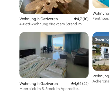
Wohnung
Penthouse
Wohnung in Gaziveren
Durchschnittliche B
4,7 (10)
Front Res
4-Bett-Wohnung direkt am Strand im
Resort
Superho
Superho
Wohnung
Acheronar
Wohnung in Gaziveren
Durchschnittliche Bew
4,64 (22)
Erdgesch
Meerblick im 6. Stock im Aphrodite
Beach Resort