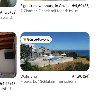
Eigentumswohnung in Gaziv
Durchschnittliche Be
4,69 (35)
eren
2-Zimmer-Einheit mit Meerblick im
Durchschnittliche Bewertung: 4,75 von 5, 52 Bewertungen
4,75 (52)
64 Bewertungen
Aphrodite Resort
Strand,
Gäste-Favorit
Beliebter Gäste-Favorit.
13 Bewertungen
Wohnung
Durchschnittliche Be
4,96 (24)
Mpakaliko 1 Schlafzimmer schöne
Durchschnittliche Bewertung: 4,95 von 5, 43 Bewertungen
4,95 (43)
Erdgeschoss-Einheit
etstudio –