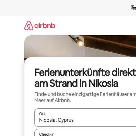
Zu
Inhalten
springen
Ferienunterkünfte direkt
am Strand in Nikosia
Finde und buche einzigartige Ferienhäuser a
Meer auf Airbnb.
Ort
Wenn Ergebnisse verfügbar sind, navigiere mit d
Check-in