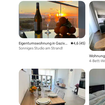
Eigentumswohnung in Gaziver
Durchschnittliche Be
4,6 (45)
en
Sonniges Studio am Strand!
Wohnung 
4-Bett-W
Resort