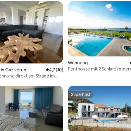
wertung: 4,6 von 5, 45 Bewertungen
Wohnung
Penthouse mit 2 Schlafzimmer
in Gaziveren
Durchschnittliche Bewertung: 4,7 von 5, 
4,7 (10)
Front Resort
ohnung direkt am Strand im
Superhost
Superhost