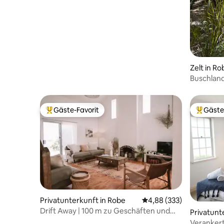
Zelt in Ro
Buschland
Gäste-Favorit
Gäste
Beliebter Gäste-Favorit.
Beliebte
Privatunterkunft in Robe
Durchschnittliche Bewe
4,88 (333)
Drift Away | 100 m zu Geschäften und
Privatunt
150 m zum Strand.
Verankert