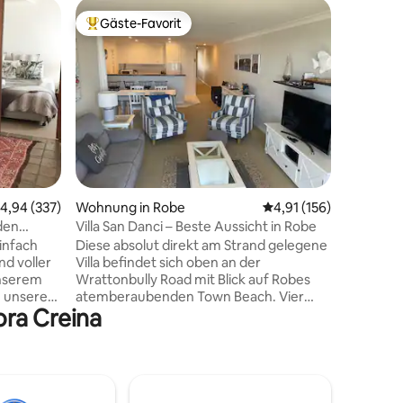
Privatun
Gäste-Favorit
Gäste
Beliebter Gäste-Favorit.
Beliebte
Villa Mal
Hallo! Wi
beliebten
Südaustralien. Die Villa
über 9 Ja
Ferienwo
positive 
Gäste ko
auch unse
38 Bewertungen
Wir haben
urchschnittliche Bewertung: 4,94 von 5, 337 Bewertungen
4,94 (337)
Wohnung in Robe
Durchschnittliche Bew
4,91 (156)
gekauft haben!) Jetz
Reihe, d
den
Villa San Danci – Beste Aussicht in Robe
Zuhause mit d
infach
Diese absolut direkt am Strand gelegene
wartet, 
nd voller
Villa befindet sich oben an der
und begi
unserem
Wrattonbully Road mit Blick auf Robes
mit denen
zu unserem
atemberaubenden Town Beach. Vier
liebsten 
ora Creina
 erinnert
Schlafplätze in zwei großen
hes Heu,
Schlafzimmern, die für Paare oder
 haben wir
Singles konfiguriert werden können, mit
...
zwei separaten Badezimmern, das
größte mit Spa. Ein großer,
s der
sonnenlichtdurchfluteter Wohnbereich