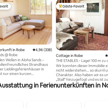
vorit
Gäste-Favorit
vorit
Beliebter Gäste-Favorit.
ewertung: 5 von 5, 154 Bewertungen
erkunft in Robe
Durchschnittliche Bewertung: 4,96 von 5, 3
4,96 (338)
nds @ Robe
Cottage in Robe
D
en Wellen in Aloha Sands –
THE STABLES – Lage! 100 m zu 
ilienfreundliches Strandhaus
Geschäften. 150 m zum Strand
Wir konnten dieser Immobilie e
der Lieblingsferienhäuser in
nicht widerstehen... so skurril u
Charakter. Also haben wir es 
ang vom Hoopers Beach sowie
„Stall“ hinzugefügt und es ist 
St entfernt, wo du Geschäfte,
Ausstattung in Ferienunterkünften in N
neuesten Projekt geworden. Es
 mehr findest. Pack dein Auto
uns an den Bauernhof, an frisc
fahre nach Long Beach, um
Pferde und Rinder. Tatsächlich
 im Meer zu verbringen, oder
es mit so viel Liebe ausgestattet
en Spaziergang entlang eines
antikes Ledersofa, rustikale
elegenen Wanderwege. Unser
hausgemachte Tische direkt au