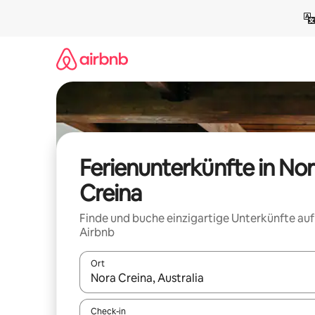
Zu
Inhalten
springen
Ferienunterkünfte in No
Creina
Finde und buche einzigartige Unterkünfte auf
Airbnb
Ort
Wenn Ergebnisse verfügbar sind, navigiere mit d
Check-in