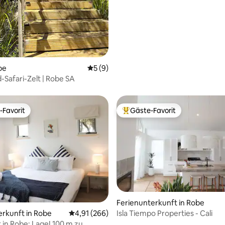
be
Durchschnittliche Bewertung: 5 von 5,
5 (9)
-Safari-Zelt | Robe SA
-Favorit
Gäste-Favorit
r Gäste-Favorit.
Beliebter Gäste-Favorit.
rtung: 4,88 von 5, 333 Bewertungen
Ferienunterkunft in Robe
Isla Tiempo Properties - Cali
erkunft in Robe
Durchschnittliche Bewertung: 4,91 von 5, 2
4,91 (266)
 in Robe: Lage! 100 m zu