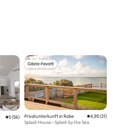
 9 Bewertungen
Gäste-Favorit
Gäste-Favorit
Privatunterkunft in Robe
Durchschnittliche Be
4,95 (21)
Durchschnittliche Bewertung: 5 von 5, 56 Bewertungen
5 (56)
Splash House • Splash by the Sea
66 Bewertungen