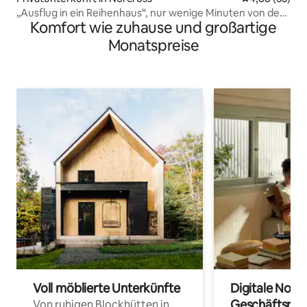
„Ausflug in ein Reihenhaus“, nur wenige Minuten von der
Komfort wie zuhause und großartige
Innenstadt entfernt Norcross
Monatspreise
Voll möblierte Unterkünfte
Digitale Noma
Geschäftsrei
Von ruhigen Blockhütten in