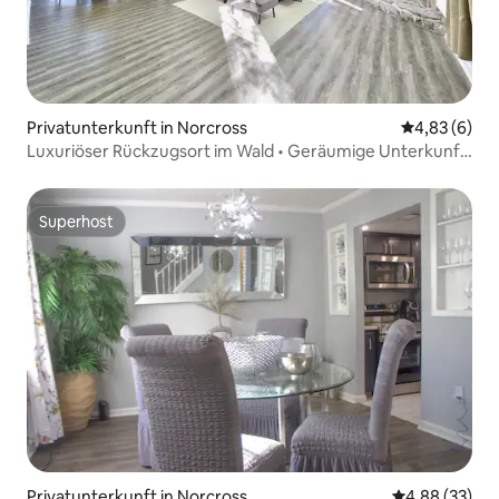
Privatunterkunft in Norcross
Durchschnitt
4,83 (6)
Luxuriöser Rückzugsort im Wald • Geräumige Unterkunft
mit 3 Schlafzimmern
Superhost
Superhost
Privatunterkunft in Norcross
Durchschnittl
4,88 (33)