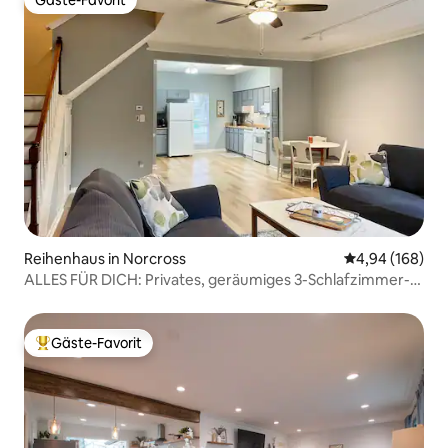
Gäste-Favorit
Gäste-Favorit
Reihenhaus in Norcross
Durchschnittli
4,94 (168)
ALLES FÜR DICH: Privates, geräumiges 3-Schlafzimmer-
Haus mit eingezäuntem Hof/Terrasse
Gäste-Favorit
Beliebter Gäste-Favorit.