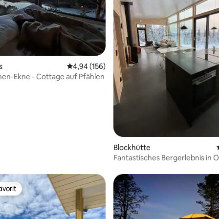
ertung: 4,83 von 5, 65 Bewertungen
s
Durchschnittliche Bewertung: 4,94 von 5, 1
4,94 (156)
en-Ekne - Cottage auf Pfählen
Blockhütte
Fantastisches Bergerlebnis in Ot
Åre
vorit
vorit