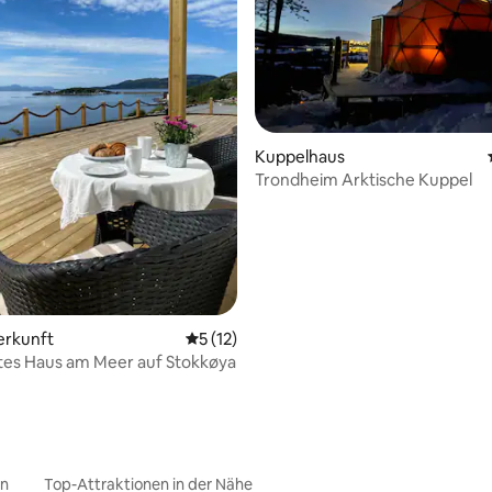
Bewertung: 5 von 5, 43 Bewertungen
Kuppelhaus
Trondheim Arktische Kuppel
erkunft
Durchschnittliche Bewertung: 5 von 5, 
5 (12)
es Haus am Meer auf Stokkøya
en
Top-Attraktionen in der Nähe