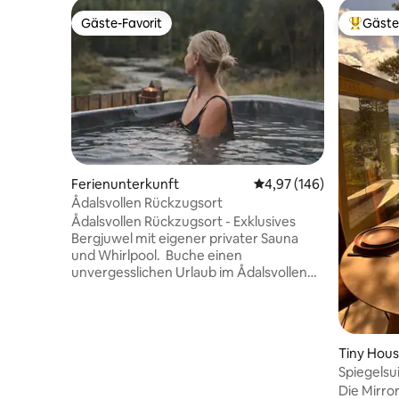
Gäste-Favorit
Gäste
Gäste-Favorit
Beliebte
Ferienunterkunft
Durchschnittliche Bewe
4,97 (146)
Ådalsvollen Rückzugsort
Ådalsvollen Rückzugsort - Exklusives
Bergjuwel mit eigener privater Sauna
und Whirlpool. Buche einen
unvergesslichen Urlaub im Ådalsvollen
Retreat. Egal, ob mit deiner Freundin
oder mit jemandem, mit dem du
Erinnerungen schaffen möchtest. Hier
erwarten dich gemütliche Momente in
Tiny Hou
der Sauna, erfrischende Bäder im Fluss,
Spiegelsu
Entspannung im Whirlpool und Zeit für
Die Mirro
das Wichtigste: einander. Genieße gute