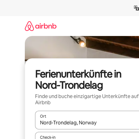
Zu
Inhalten
springen
Ferienunterkünfte in
Nord-Trondelag
Finde und buche einzigartige Unterkünfte auf
Airbnb
Ort
Wenn Ergebnisse verfügbar sind, navigiere mit d
Check-in