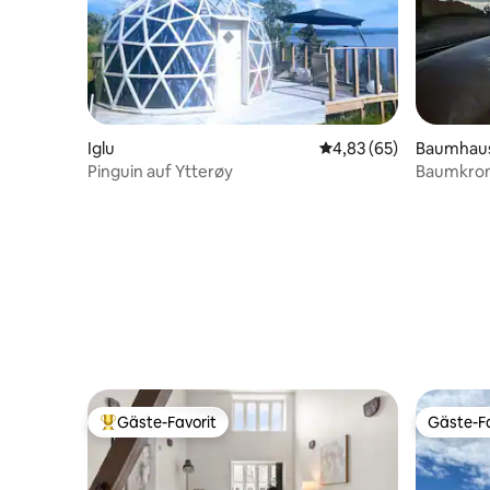
Iglu
Durchschnittliche Bew
4,83 (65)
Baumhau
Pinguin auf Ytterøy
Baumkron
Gäste-Favorit
Gäste-Fa
Beliebter Gäste-Favorit.
Gäste-Fa