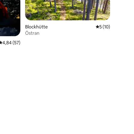
Blockhütte
Durchschnittliche
5 (10)
Östran
Durchschnittliche Bewertung: 4,84 von 5, 57 Bewertungen
4,84 (57)
12 Bewertungen