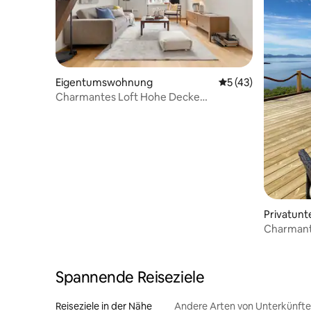
Eigentumswohnung
Durchschnittliche 
5 (43)
Charmantes Loft Hohe Decke
Kostenloser Parkplatz 7 Minuten zu Fuß
Privatunt
Charmant
Spannende Reiseziele
Reiseziele in der Nähe
Andere Arten von Unterkünft