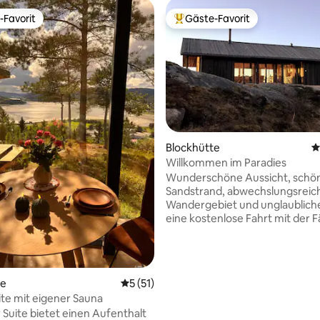
-Favorit
Gäste-Favorit
r Gäste-Favorit.
Beliebter Gäste-Favorit.
rtung: 4,97 von 5, 146 Bewertungen
Blockhütte
D
Willkommen im Paradies
Wunderschöne Aussicht, schö
Sandstrand, abwechslungsreic
Wandergebiet und unglaublich
eine kostenlose Fahrt mit der 
entfernt ... das ist das Paradies.
Entspanne dich und genieße d
Urlaub in diesem kinderfreund
ruhigen Ort. Der Meerblick ist f
se
Durchschnittliche Bewertung: 5 von 5, 
5 (51)
unbeschreiblich: Traum, lass di
ite mit eigener Sauna
sich ständig verändernden Hi
r Suite bietet einen Aufenthalt
Ozeanen faszinieren, Seeadler,