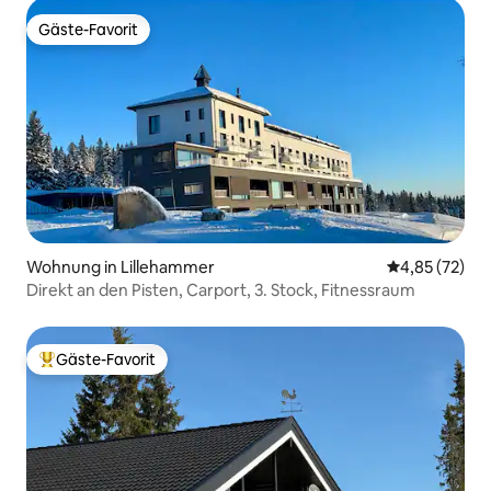
Gäste-Favorit
Gäste-Favorit
Wohnung in Lillehammer
Durchschnitt
4,85 (72)
Direkt an den Pisten, Carport, 3. Stock, Fitnessraum
Gäste-Favorit
Beliebter Gäste-Favorit.