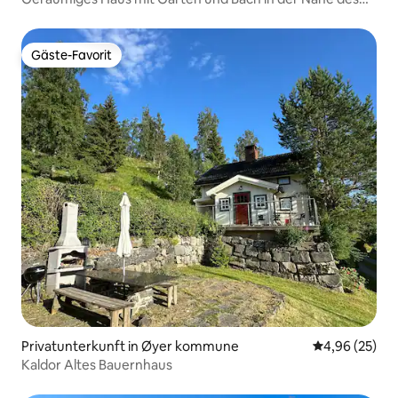
Stadtzentrums
Gäste-Favorit
Gäste-Favorit
Privatunterkunft in Øyer kommune
Durchschnittl
4,96 (25)
Kaldor Altes Bauernhaus