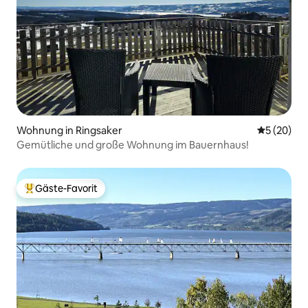
Wohnung in Ringsaker
Durchschni
5 (20)
Gemütliche und große Wohnung im Bauernhaus!
Gäste-Favorit
Beliebter Gäste-Favorit.