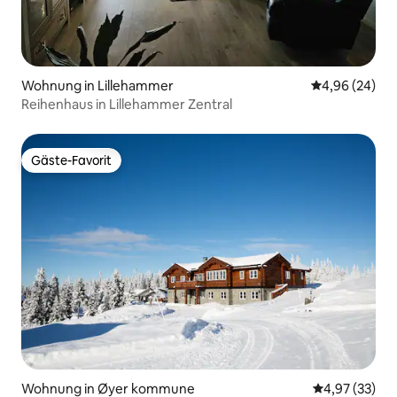
Wohnung in Lillehammer
Durchschnittl
4,96 (24)
Reihenhaus in Lillehammer Zentral
Gäste-Favorit
Gäste-Favorit
Wohnung in Øyer kommune
Durchschnitt
4,97 (33)