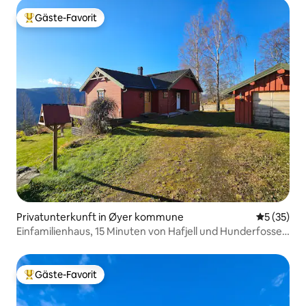
Gäste-Favorit
Beliebter Gäste-Favorit.
Privatunterkunft in Øyer kommune
Durchschn
5 (35)
Einfamilienhaus, 15 Minuten von Hafjell und Hunderfossen
entfernt.
Gäste-Favorit
Beliebter Gäste-Favorit.