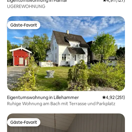
Eigentumswohnung in Hamar
Durchschnittl
4,91 (127)
UGEREWOHNUNG
Gäste-Favorit
Gäste-Favorit
Eigentumswohnung in Lillehammer
Durchschnittl
4,92 (251)
Ruhige Wohnung am Bach mit Terrasse und Parkplatz
Gäste-Favorit
Gäste-Favorit