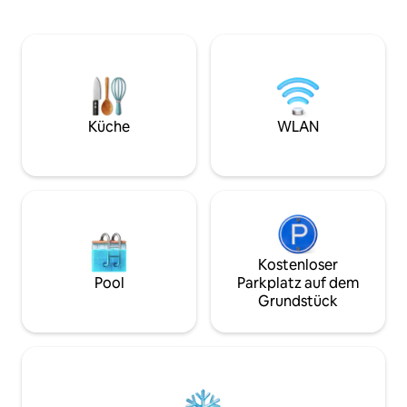
Wohnzimmer mit TV, WLAN, langer
Bettwäsche und 
Tisch mit Platz für ca. 10 Personen.
gemietet werden 
Gemütliche Aussicht vom
gebucht werden –
Wohn-/Esszimmer. Schlafzimmer 1
£/25 € pro Set. Br
verfügt über ein Doppelbett (180 cm),
eigenen mit. Wir bieten
Schlafzimmer 2 über ein Etagenbett 150
Schneeschuhwan
cm unteres Etagenbett und 120 cm über
Langlaufunterricht
Küche
WLAN
Etagenbett und Schlafzimmer 3 über 150
kontaktiere uns, 
cm unteres Etagenbett und 90 cm
interessiert bist.
oberes Etagenbett.
Kostenloser
Pool
Parkplatz auf dem
Grundstück