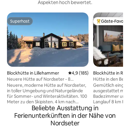
Aspekten hoch bewertet.
Superhost
Gäste-Favorit
Superhost
Beliebter Gäste-F
Blockhütte in Lillehammer
Durchschnittliche Bewertung: 
4,9 (185)
Blockhütte in Ring
Neuere Hütte auf Nordseter - 8
Hütte in den Berg
Schlafplätze
der Nähe von Sjus
Neuere, moderne Hütte auf Nordseter,
Gemütlich eingeri
in toller Umgebung und Naturgelände
ausgestattet mit 
für Sommer- und Winteraktivitäten. 100
Badezimmer und Dusche. Na
Meter zu den Skipisten. 4 km nach
Langlauf 8 km Fah
Beliebte Ausstattung in
Sjusjøen mit Lebensmittelgeschäft und
Hafjell/Hunderfo
13 km nach Lillehammer. Die kaputte
Min. und Sjusjøen 
Ferienunterkünften in der Nähe von
Autostraße ist vollständig kaputt. Die
10 Min. Lillehamm
Nordseter
Hütte verfügt über einen großen
Min. Abends und 
Eingangsbereich, Badezimmer,
Lebensmittelgesch