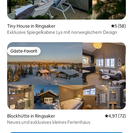
Tiny House in Ringsaker
Durchschni
5 (58)
Exklusive Spiegelkabine Lys mit norwegischem Design
Gäste-Favorit
Gäste-Favorit
Blockhütte in Ringsaker
Durchschnitt
4,97 (72)
Neues und exklusives kleines Ferienhaus