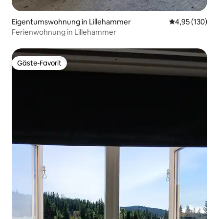
Eigentumswohnung in Lillehammer
Durchschnittl
4,95 (130)
Ferienwohnung in Lillehammer
Gäste-Favorit
Gäste-Favorit