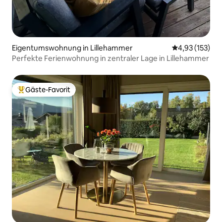
Eigentumswohnung in Lillehammer
Durchschnittl
4,93 (153)
Perfekte Ferienwohnung in zentraler Lage in Lillehammer
Gäste-Favorit
Beliebter Gäste-Favorit.