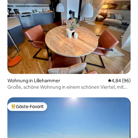
Wohnung in Lillehammer
Durchschnittl
4,84 (96)
Große, schöne Wohnung in einem schönen Viertel, mit
Skiraum
Gäste-Favorit
Beliebter Gäste-Favorit.