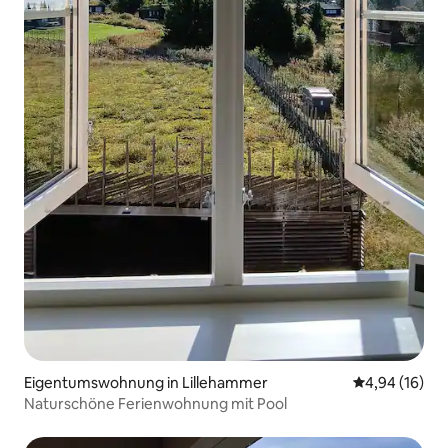
Eigentumswohnung in Lillehammer
Durchschnitt
4,94 (16)
Naturschöne Ferienwohnung mit Pool