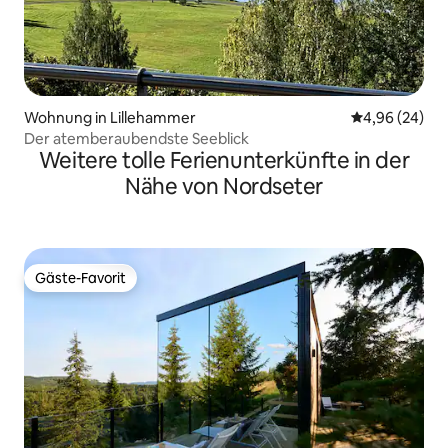
Wohnung in Lillehammer
Durchschnittl
4,96 (24)
Der atemberaubendste Seeblick
Weitere tolle Ferienunterkünfte in der
Nähe von Nordseter
Gäste-Favorit
Gäste-Favorit