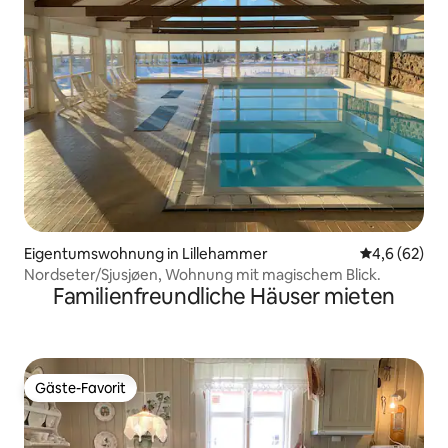
Eigentumswohnung in Lillehammer
Durchschnitt
4,6 (62)
Nordseter/Sjusjøen, Wohnung mit magischem Blick.
Familienfreundliche Häuser mieten
Gäste-Favorit
Gäste-Favorit