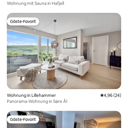
Wohnung mit Sauna in Hafjell
Gäste-Favorit
Gäste-Favorit
Wohnung in Lillehammer
Durchschnittl
4,96 (24)
Panorama-Wohnung in Søre Ål
Gäste-Favorit
Gäste-Favorit