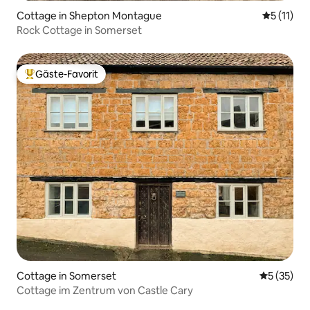
Cottage in Shepton Montague
Durchschn
5 (11)
Rock Cottage in Somerset
Gäste-Favorit
Beliebter Gäste-Favorit.
Cottage in Somerset
Durchschn
5 (35)
Cottage im Zentrum von Castle Cary