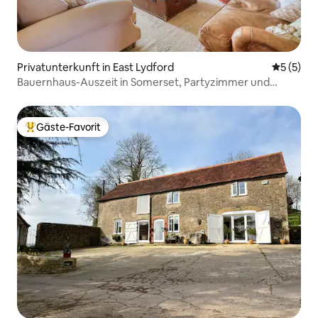
Privatunterkunft in East Lydford
Durchsch
5 (5)
Bauernhaus-Auszeit in Somerset, Partyzimmer und
Gärten
Gäste-Favorit
Beliebter Gäste-Favorit.