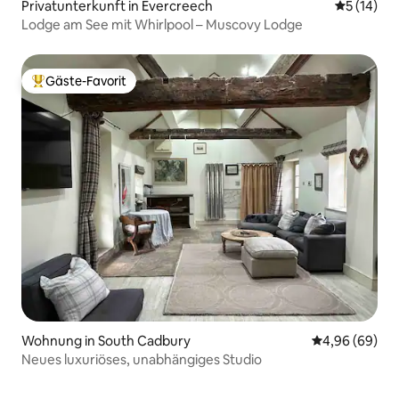
Privatunterkunft in Evercreech
Durchschn
5 (14)
Lodge am See mit Whirlpool – Muscovy Lodge
Gäste-Favorit
Beliebter Gäste-Favorit.
Wohnung in South Cadbury
Durchschnittl
4,96 (69)
Neues luxuriöses, unabhängiges Studio