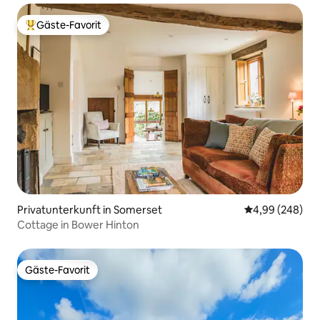
Gäste-Favorit
Beliebter Gäste-Favorit.
Privatunterkunft in Somerset
Durchschnittli
4,99 (248)
Cottage in Bower Hinton
Gäste-Favorit
Gäste-Favorit