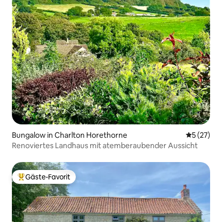
Bungalow in Charlton Horethorne
Durchschn
5 (27)
Renoviertes Landhaus mit atemberaubender Aussicht
Gäste-Favorit
Beliebter Gäste-Favorit.