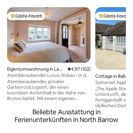
Gäste-Favorit
Gäste-Favorit
Beliebter Gäste-Favorit.
Beliebter Gäste-F
Eigentumswohnung in Lam
Durchschnittliche Bewertung: 4
4,97 (102)
yatt
Atemberaubender Luxus-Anbau • In der
Cottage in Babcar
Nähe von Bruton und The Newt
Atemberaubender, privater
Somerset Apple S
Gartenrückzugsort, der einen
Inserat
„The Apple Store“
luxuriösen Aufenthalt in der Nähe von
Unterkunft, die a
Bruton bietet. Mit einem eigenen
fertiggestellt wurd
Eingang bietet diese stilvolle Unterkunft
idyllischen Dorf B
einen tollen Ort zum Entspannen in
Beliebte Ausstattung in
Gehminuten von de
Komfort. Öffne die Doppeltüren und du
Kneipe aus dem 17
Ferienunterkünften in North Barrow
findest ein komfortables Kingsize-
entfernt ist. Das „Naturschutzgebiet“
Schlafzimmer mit einem
Babcary Meadows i
taschengefederten Bett, Heals