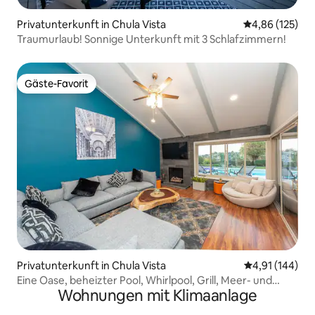
Privatunterkunft in Chula Vista
Durchschnittl
4,86 (125)
Traumurlaub! Sonnige Unterkunft mit 3 Schlafzimmern!
Gäste-Favorit
Gäste-Favorit
Privatunterkunft in Chula Vista
Durchschnittl
4,91 (144)
Eine Oase, beheizter Pool, Whirlpool, Grill, Meer- und
Wohnungen mit Klimaanlage
Bergblick