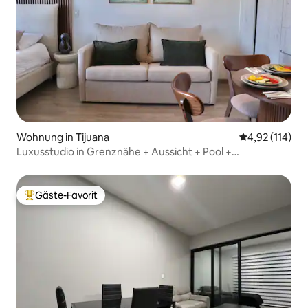
Wohnung in Tijuana
Durchschnittl
4,92 (114)
Luxusstudio in Grenznähe + Aussicht + Pool +
Fitnessraum
Gäste-Favorit
Beliebter Gäste-Favorit.