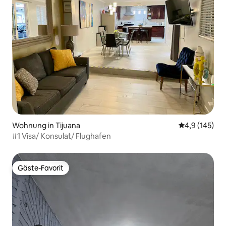
Wohnung in Tijuana
Durchschnitt
4,9 (145)
#1 Visa/ Konsulat/ Flughafen
Gäste-Favorit
Gäste-Favorit