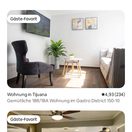
Gäste-Favorit
Gäste-Favorit
Wohnung in Tijuana
Durchschnittli
4,93 (234)
Gemütliche 1BR/1BA Wohnung im Gastro District 150-10
Gäste-Favorit
Gäste-Favorit