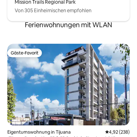
Mission Trails Regional Park
Von 305 Einheimischen empfohlen
Ferienwohnungen mit WLAN
Gäste-Favorit
Gäste-Favorit
Eigentumswohnung in Tijuana
Durchschnittli
4,92 (238)