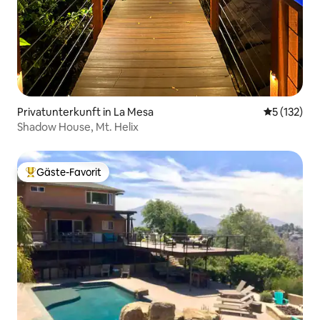
Privatunterkunft in La Mesa
Durchschni
5 (132)
Shadow House, Mt. Helix
Gäste-Favorit
Beliebter Gäste-Favorit.