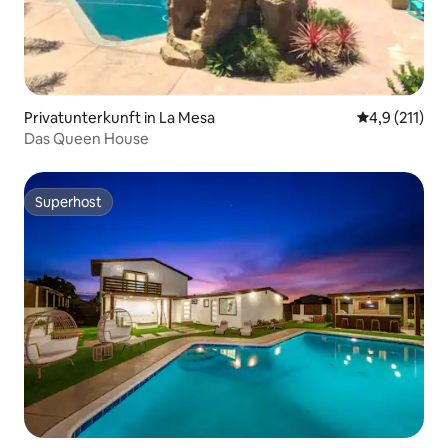
Privatunterkunft in La Mesa
Durchschnitt
4,9 (211)
Das Queen House
Superhost
Superhost