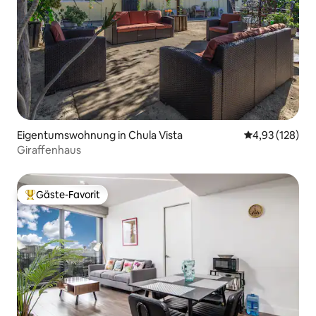
Eigentumswohnung in Chula Vista
Durchschnittl
4,93 (128)
Giraffenhaus
Gäste-Favorit
Beliebter Gäste-Favorit.