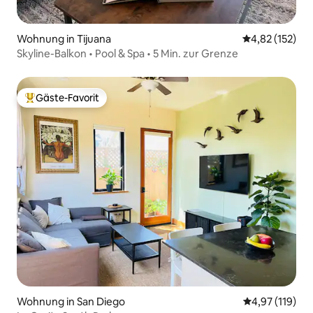
Wohnung in Tijuana
Durchschnittl
4,82 (152)
Skyline-Balkon • Pool & Spa • 5 Min. zur Grenze
Gäste-Favorit
Beliebter Gäste-Favorit.
Wohnung in San Diego
Durchschnittl
4,97 (119)