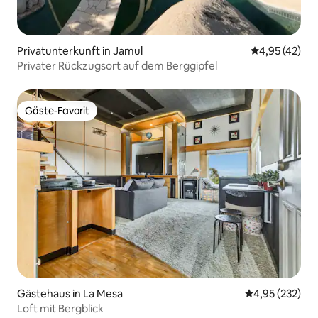
Privatunterkunft in Jamul
Durchschnitt
4,95 (42)
Privater Rückzugsort auf dem Berggipfel
Gäste-Favorit
Gäste-Favorit
Gästehaus in La Mesa
Durchschnittli
4,95 (232)
Loft mit Bergblick