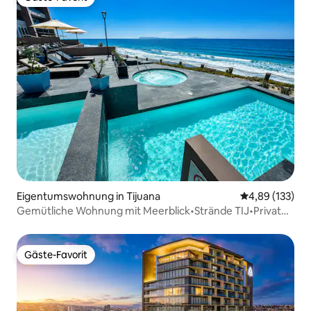
Gäste-Favorit
Eigentumswohnung in Tijuana
Durchschnittl
4,89 (133)
Gemütliche Wohnung mit Meerblick•Strände TIJ•Privater
Parkplatz
Gäste-Favorit
Gäste-Favorit