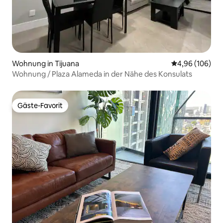
Wohnung in Tijuana
Durchschnittli
4,96 (106)
Wohnung / Plaza Alameda in der Nähe des Konsulats
Gäste-Favorit
Gäste-Favorit