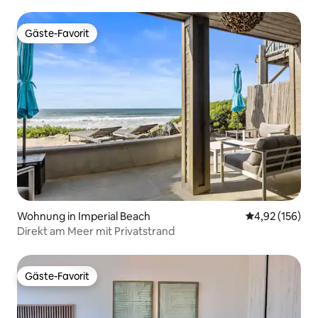
Gäste-Favorit
Gäste-Favorit
Wohnung in Imperial Beach
Durchschnittl
4,92 (156)
Direkt am Meer mit Privatstrand
Gäste-Favorit
Gäste-Favorit