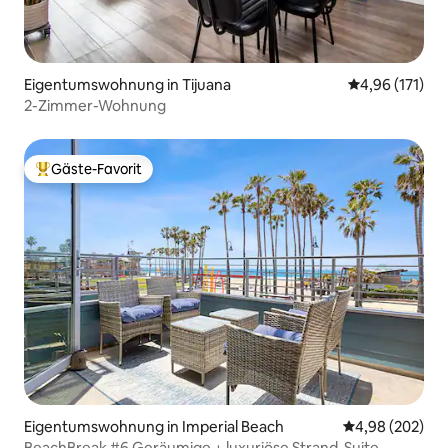
Eigentumswohnung in Tijuana
Durchschnittl
4,96 (171)
2-Zimmer-Wohnung
Gäste-Favorit
Beliebter Gäste-Favorit.
Eigentumswohnung in Imperial Beach
Durchschnittli
4,98 (202)
BeachBreak #6 Geräumige + luxuriöse Strand-Suite