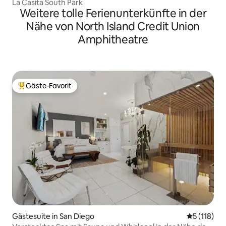
La Casita South Park
Weitere tolle Ferienunterkünfte in der
Nähe von North Island Credit Union
Amphitheatre
Gäste-Favorit
Beliebter Gäste-Favorit.
Gästesuite in San Diego
Durchschni
5 (118)