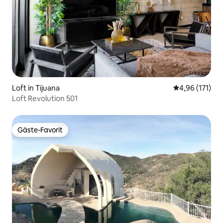
Loft in Tijuana
Durchschnittl
4,96 (171)
Loft Revolution 501
Gäste-Favorit
Gäste-Favorit