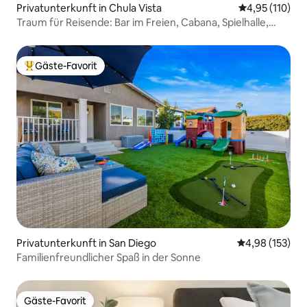
Privatunterkunft in Chula Vista
Durchschnittl
4,95 (110)
Traum für Reisende: Bar im Freien, Cabana, Spielhalle,
Pool
Gäste-Favorit
Beliebter Gäste-Favorit.
Privatunterkunft in San Diego
Durchschnittl
4,98 (153)
Familienfreundlicher Spaß in der Sonne
Gäste-Favorit
Gäste-Favorit