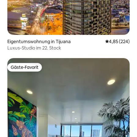
Eigentumswohnung in Tijuana
Durchschnittli
4,85 (224)
Luxus-Studio im 22. Stock
Gäste-Favorit
Gäste-Favorit