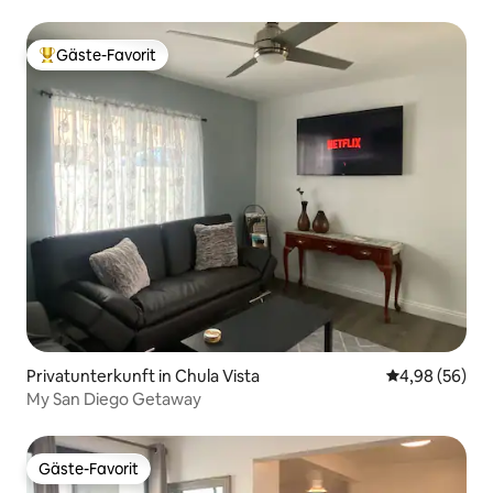
Gäste-Favorit
Beliebter Gäste-Favorit.
Privatunterkunft in Chula Vista
Durchschnittl
4,98 (56)
My San Diego Getaway
Gäste-Favorit
Gäste-Favorit