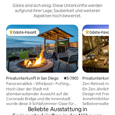
Gäste sind sich einig: Diese Unterkünfte werden
aufgrund ihrer Lage, Sauberkeit und weiteren
Aspekten hoch bewertet.
Gäste-Favorit
Gäste-Favorit
Beliebter Gäste-Favorit.
Beliebter Gäste-F
Privatunterkunft in San Diego
Durchschnittliche Bewertung
5 (190)
Privatunterkunft i
sta
Panoramablick • Whirlpool • Putting
Zen-Retreat mit S
Green + Feuerstelle
Wanne
Hoch über der Stadt mit
Ein Zen-ähnliches 
atemberaubender Aussicht auf die
Design mit Freizei
Coronado Bridge und die Innenstadt
Annehmlichkeiten
wurde diese 3-Schlafzimmer-Oase für
Selbstverwaltet: De
Beliebte Ausstattung in
unvergessliche Erinnerungen gebaut.
Fernblick auf den
Casa La Vista ist ein atemberaubender
von SD-Wahrzeiche