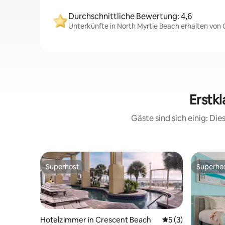
Durchschnittliche Bewertung: 4,6
Unterkünfte in North Myrtle Beach erhalten von 
Erstkl
Gäste sind sich einig: Di
Superhost
Superho
Superhost
Superho
Hotelzimmer in Crescent Beach
Durchschnittliche
5 (3)