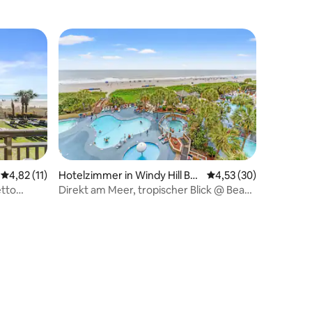
Durchschnittliche Bewertung: 4,82 von 5, 11 Bewertungen
4,82 (11)
Hotelzimmer in Windy Hill Be
Durchschnittliche Be
4,53 (30)
 8 Bewertungen
ach
etto
Direkt am Meer, tropischer Blick @ Beach
Cove Resort