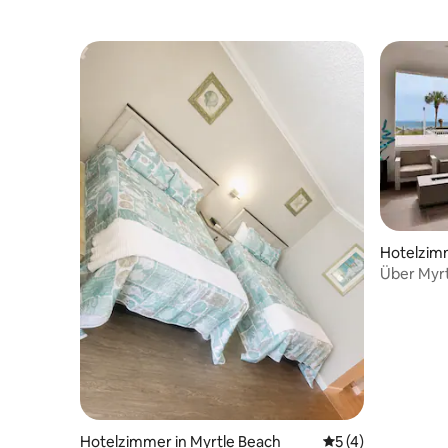
Hotelzimm
Über Myrt
Hotelzimmer in Myrtle Beach
Durchschnittliche
5 (4)