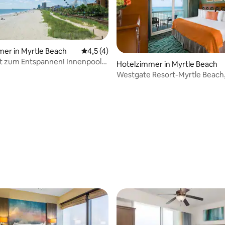
er in Myrtle Beach
Durchschnittliche Bewertung: 4,5 von 5,
4,5 (4)
t zum Entspannen! Innenpool,
Hotelzimmer in Myrtle Beach
 erlaubt!
Westgate Resort-Myrtle Beach
Carolina
ertung: 4,79 von 5, 43 Bewertungen