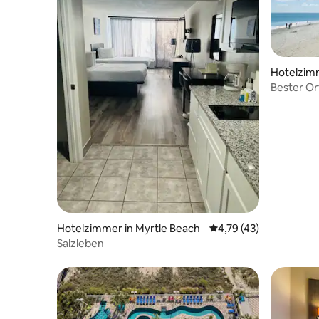
Hotelzimm
Bester Or
Haustiere
Hotelzimmer in Myrtle Beach
Durchschnittliche Bew
4,79 (43)
Salzleben