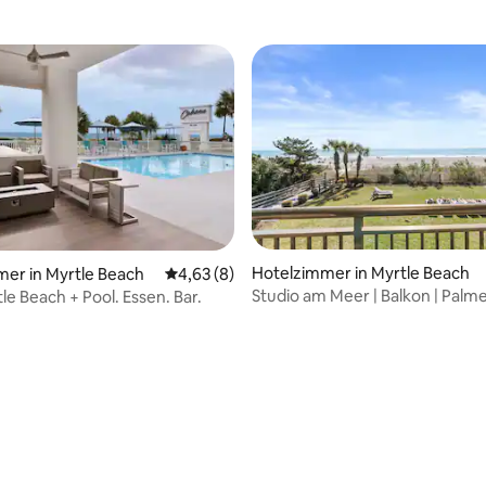
Hotelzimmer in Myrtle Beach
er in Myrtle Beach
Durchschnittliche Bewertung: 4,63 von 5,
4,63 (8)
Studio am Meer | Balkon | Palm
le Beach + Pool. Essen. Bar.
Paradise
 Bewertung: 5 von 5, 4 Bewertungen