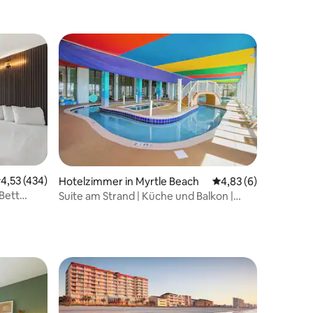
 9 Bewertungen
urchschnittliche Bewertung: 4,53 von 5, 434 Bewertungen
4,53 (434)
Hotelzimmer in Myrtle Beach
Durchschnittliche B
4,83 (6)
Bett
Suite am Strand | Küche und Balkon |
Myrtle Beach