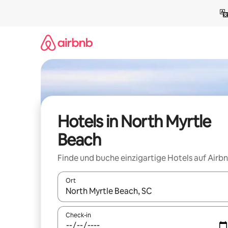
Zu
Inhalten
springen
Hotels in North Myrtle
Beach
Finde und buche einzigartige Hotels auf Airb
Ort
Wenn Ergebnisse verfügbar sind, navigiere mit d
Check-in