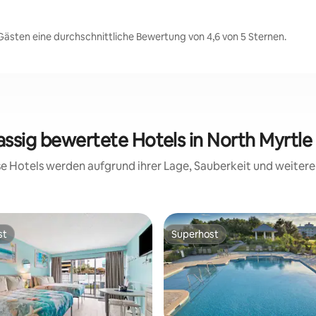
Gästen eine durchschnittliche Bewertung von 4,6 von 5 Sternen.
assig bewertete Hotels in North Myrtl
ese Hotels werden aufgrund ihrer Lage, Sauberkeit und weite
st
Superhost
st
Superhost
 Bewertung: 5 von 5, 3 Bewertungen