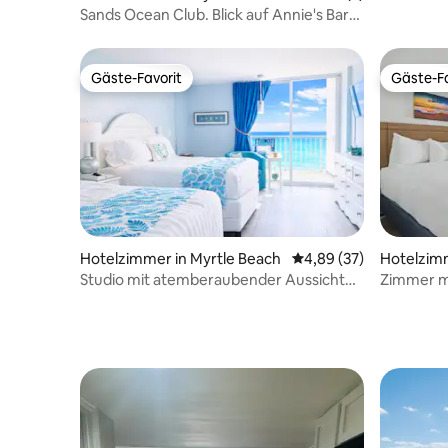
Sands Ocean Club. Blick auf Annie's Bar
vom Balkon aus
Gäste-Favorit
Gäste-Fa
Gäste-Favorit
Gäste-Fa
Hotelzimmer in Myrtle Beach
Durchschnittliche Bew
4,89 (37)
Hotelzimm
Studio mit atemberaubender Aussicht
Zimmer m
und Meerblick
Meer + St