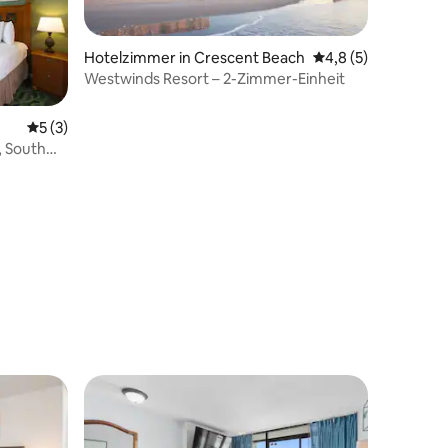
Hotelzimmer in Crescent Beach
Durchschnittliche 
4,8 (5)
Westwinds Resort – 2-Zimmer-Einheit
 4 Bewertungen
Durchschnittliche Bewertung: 5 von 5, 3 Bewertungen
5 (3)
, South