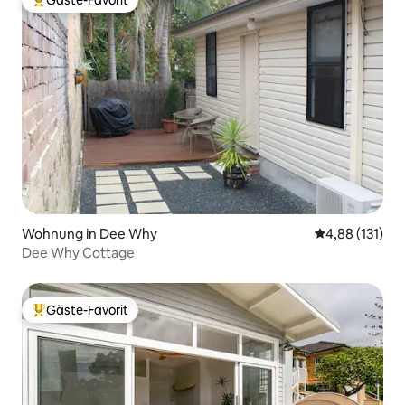
Gäste-Favorit
Beliebter Gäste-Favorit.
Wohnung in Dee Why
Durchschnittl
4,88 (131)
Dee Why Cottage
Gäste-Favorit
Beliebter Gäste-Favorit.