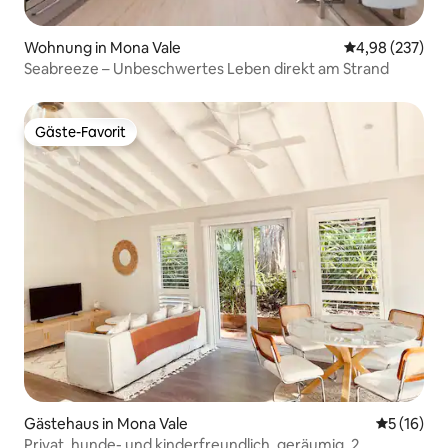
Wohnung in Mona Vale
Durchschnittli
4,98 (237)
Seabreeze – Unbeschwertes Leben direkt am Strand
Gäste-Favorit
Gäste-Favorit
Gästehaus in Mona Vale
Durchschn
5 (16)
Privat, hunde- und kinderfreundlich, geräumig, 2