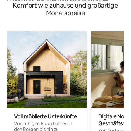
Komfort wie zuhause und großartige
Schlafzimmer
Monatspreise
Voll möblierte Unterkünfte
Digitale Noma
Geschäftsrei
Von ruhigen Blockhütten in
den Bergen bis hin zu
Komfortable Un