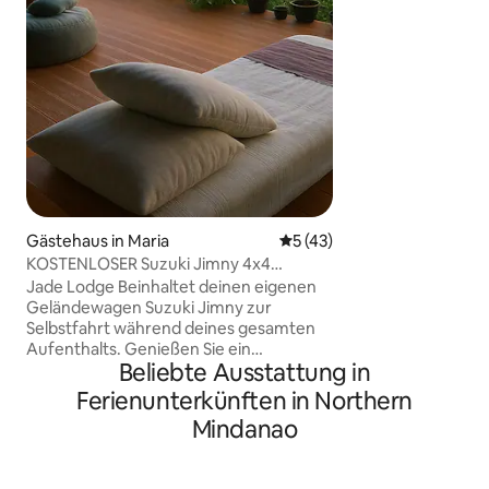
eine elegante Küc
und ein modernes
Warm- und Kaltwasserdu
der Nähe von Eink
und Geschäftszent
die perfekte Misch
und Bequemlichkei
Alleinreisende od
Gästehaus in Maria
Durchschnittliche Bewertun
5 (43)
KOSTENLOSER Suzuki Jimny 4x4
(Abholung am Hafen möglich) +
Jade Lodge Beinhaltet deinen eigenen
Frühstück
Geländewagen Suzuki Jimny zur
Selbstfahrt während deines gesamten
Aufenthalts. Genießen Sie ein
Beliebte Ausstattung in
reichhaltiges Frühstück, einen 24-
Stunden-Infinity-Pool, einen
Ferienunterkünften in Northern
Massagesessel und Zugang zum The
Mindanao
Louvers House. Wenn dein Jimny bei der
Ankunft verfügbar ist, kannst du ihn
direkt vom Hafen aus fahren. Ansonsten