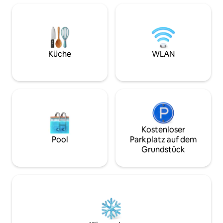
bieten wir einen kostenlosen Transfer
nach La Canopée an, wo du dich
entspannen kannst, bis dein Jimny fertig
ist. Am Ende deines Aufenthalts bringst
du den Jimny einfach zu La Canopée
zurück, und wir arrangieren deinen
Küche
WLAN
kostenlosen Transfer zurück zum
Hafen.
Kostenloser
Pool
Parkplatz auf dem
Grundstück