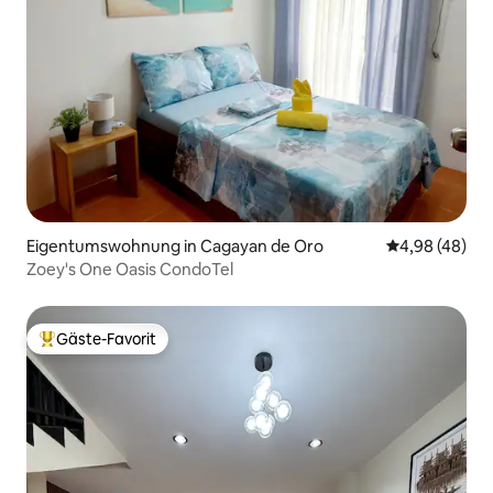
Eigentumswohnung in Cagayan de Oro
Durchschnittl
4,98 (48)
Zoey's One Oasis CondoTel
Gäste-Favorit
Beliebter Gäste-Favorit.