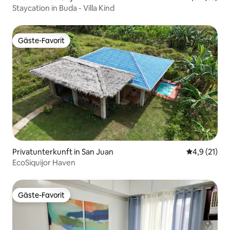
Staycation in Buda - Villa Kind
Gäste-Favorit
Gäste-Favorit
Privatunterkunft in San Juan
Durchschnit
4,9 (21)
EcoSiquijor Haven
Gäste-Favorit
Gäste-Favorit