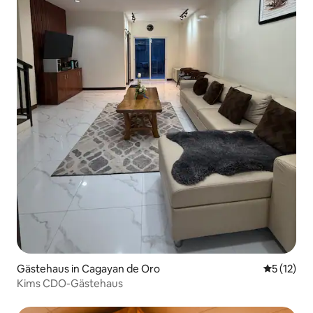
Gästehaus in Cagayan de Oro
Durchschn
5 (12)
Kims CDO-Gästehaus