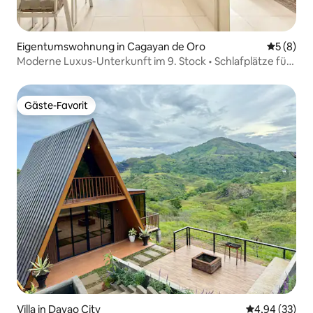
Eigentumswohnung in Cagayan de Oro
Durchschn
5 (8)
Moderne Luxus-Unterkunft im 9. Stock • Schlafplätze für
6 Personen • Limketkai Loop
Gäste-Favorit
Gäste-Favorit
Villa in Davao City
Durchschnittl
4,94 (33)