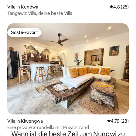
Villa in Kendwa
Durchschnit
4,8 (25)
Tangawiz Villa, deine beste Villa
Gäste-Favorit
Gäste-Favorit
Villa in Kiwengwa
Durchschnitt
4,79 (28)
Eine private Strandvilla mit Privatstrand
Wann ist die beste Zeit, um Nungwi zu