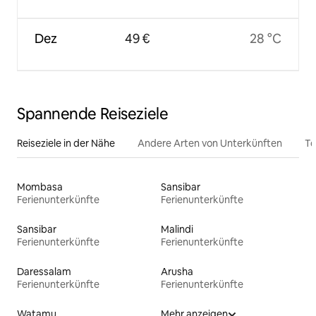
Dez
49 €
28 °C
Spannende Reiseziele
Reiseziele in der Nähe
Andere Arten von Unterkünften
To
Mombasa
Sansibar
Ferienunterkünfte
Ferienunterkünfte
Sansibar
Malindi
Ferienunterkünfte
Ferienunterkünfte
Daressalam
Arusha
Ferienunterkünfte
Ferienunterkünfte
Watamu
Mehr anzeigen