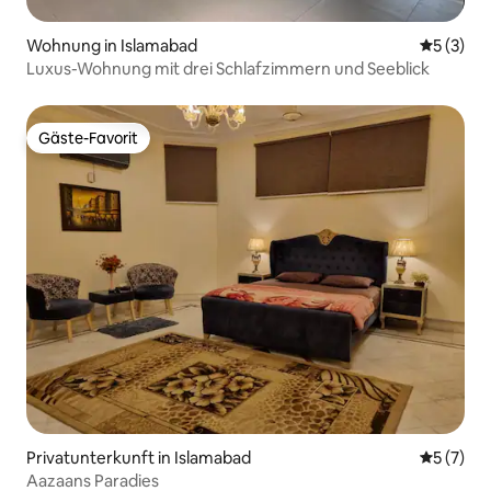
Wohnung in Islamabad
Durchsch
5 (3)
Luxus-Wohnung mit drei Schlafzimmern und Seeblick
Gäste-Favorit
Gäste-Favorit
Privatunterkunft in Islamabad
Durchsch
5 (7)
Aazaans Paradies