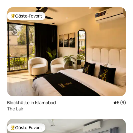
Gäste-Favorit
Beliebter Gäste-Favorit.
Blockhütte in Islamabad
Durchschn
5 (9)
The Lair
Gäste-Favorit
Beliebter Gäste-Favorit.