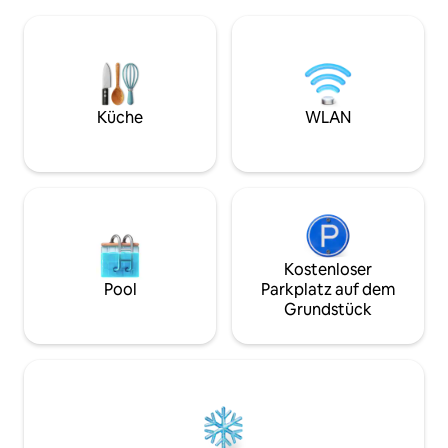
Parkplatz, 24/7 Aufzug inklusive. Für
sowohl Komfort als
Gruppen von mehr als 4 Personen
Genieße deine ei
stehen 2 zusätzliche Bodenmatratzen
Gärten, perfekt 
für bis zu 6 Gäste zur Verfügung.
morgens Kaffee o
Babybett auf Anfrage für 3+ Nächte
in ruhiger Umgeb
verfügbar (5000 PKR). Nur wenige
Umgebung und e
Schritte von Loafology, Nando's, Asian
Interieur verbinde
Küche
WLAN
Wok, KFC, Al-Fatah entfernt.
Komfort, Luxus un
Familienfreundlicher Park direkt vor der
Islamabad zu biete
Tür.
Kostenloser
Pool
Parkplatz auf dem
Grundstück