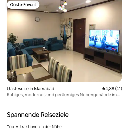
Gäste-Favorit
Gäste-Favorit
Gästesuite in Islamabad
Durchschnitt
4,88 (41)
Ruhiges, modernes und geräumiges Nebengebäude im
Sektor F-6/1
Spannende Reiseziele
Top-Attraktionen in der Nähe