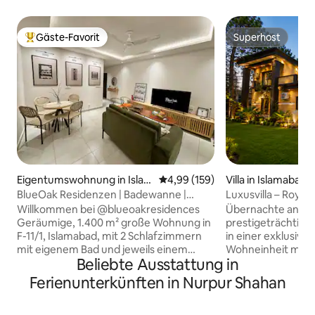
Gäste-Favorit
Superhost
Beliebter Gäste-Favorit.
Superhost
Eigentumswohnung in Islam
Durchschnittliche Bewertung: 4
4,99 (159)
Villa in Islamabad
abad
BlueOak Residenzen | Badewanne |
Luxusvilla – Royal 
Zentral | Fitnessraum
Margalla Rd
Willkommen bei @blueoakresidences
Übernachte an ei
Geräumige, 1.400 m² große Wohnung in
prestigeträchtigs
F-11/1, Islamabad, mit 2 Schlafzimmern
in einer exklusiven
mit eigenem Bad und jeweils einem
Wohneinheit mit 4
Beliebte Ausstattung in
eigenen Balkon, Gästetoilette, USV,
einer großartigen
schnellem WLAN, eigenständigem
direkt an der Main
Ferienunterkünften in Nurpur Shahan
Check-in und einem 58-Zoll-Smart-TV.
Diese Adresse ist 
Küche, Warmwasser, kostenloser
unübertroffen, ein