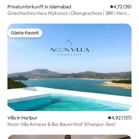
Privatunterkunft in Islamabad
Durchschnitt
4,72 (39)
Griechisches Haus Mykonos | Obergeschoss | 3BR | Herz
von Isb
Gäste-Favorit
Gäste-Favorit
Villa in Harīpur
Durchschnittl
4,92 (137)
Noon Villa Annexe & Bio-Bauernhof (Khanpur-See)