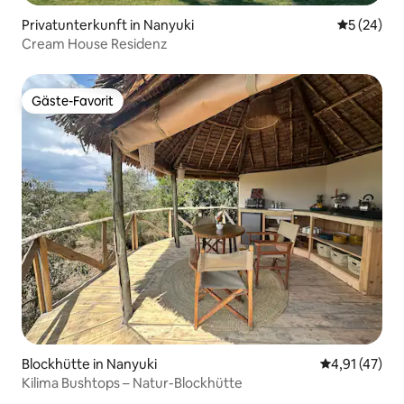
Privatunterkunft in Nanyuki
Durchschni
5 (24)
Cream House Residenz
Gäste-Favorit
Gäste-Favorit
Blockhütte in Nanyuki
Durchschnitt
4,91 (47)
Kilima Bushtops – Natur-Blockhütte