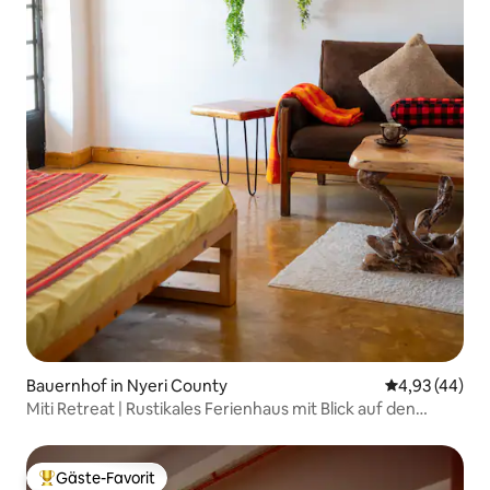
Bauernhof in Nyeri County
Durchschnittl
4,93 (44)
Miti Retreat | Rustikales Ferienhaus mit Blick auf den
Mount Kenya
Gäste-Favorit
Beliebter Gäste-Favorit.