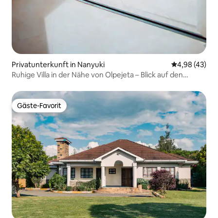
Privatunterkunft in Nanyuki
Durchschnittl
4,98 (43)
Ruhige Villa in der Nähe von Olpejeta – Blick auf den
Mount Kenya
Gäste-Favorit
Gäste-Favorit