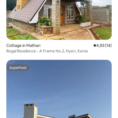
Cottage in Mathari
Durchschnitt
4,93 (14)
Regal Residence - A Frame No.2, Nyeri, Kenia
Superhost
Superhost