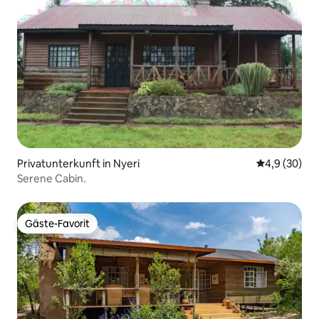
Privatunterkunft in Nyeri
Durchschnitt
4,9 (30)
Serene Cabin.
Gäste-Favorit
Gäste-Favorit