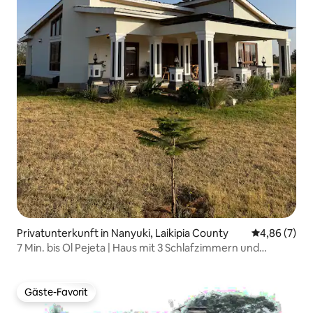
Privatunterkunft in Nanyuki, Laikipia County
Durchschnitt
4,86 (7)
7 Min. bis Ol Pejeta | Haus mit 3 Schlafzimmern und
eigenem Bad
Gäste-Favorit
Gäste-Favorit