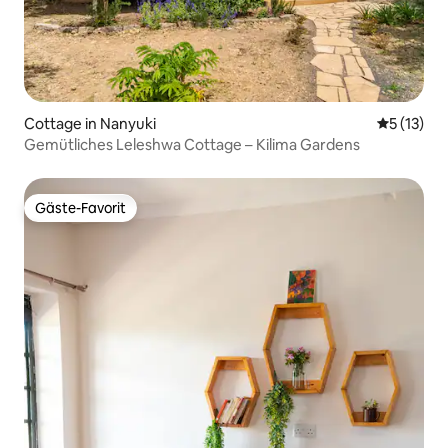
Cottage in Nanyuki
Durchschn
5 (13)
Gemütliches Leleshwa Cottage – Kilima Gardens
Gäste-Favorit
Gäste-Favorit