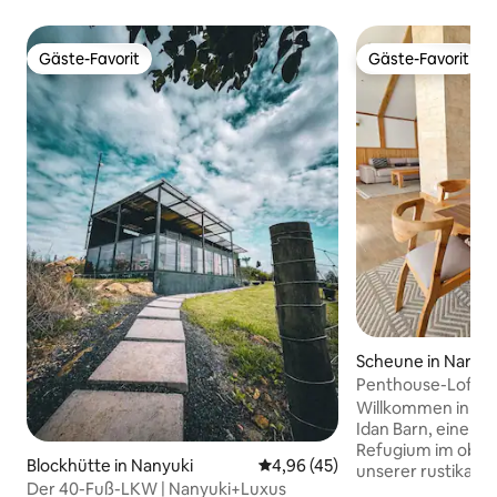
Gäste-Favorit
Gäste-Favorit
Gäste-Favorit
Gäste-Favorit
Scheune in Naro 
Penthouse-Loft mi
Zugang
Willkommen in der
Idan Barn, einem
Refugium im ober
Blockhütte in Nanyuki
Durchschnittliche Bewertung: 
4,96 (45)
unserer rustikal
Der 40-Fuß-LKW | Nanyuki+Luxus
Diese Suite zur S