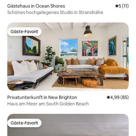
Gästehaus in Ocean Shores
Durchschn
5 (11)
Schönes hochgelegenes Studio in Strandnähe
Gäste-Favorit
Gäste-Favorit
Privatunterkunft in New Brighton
Durchschnittl
4,99 (85)
Haus am Meer am South Golden Beach
Gäste-Favorit
Gäste-Favorit