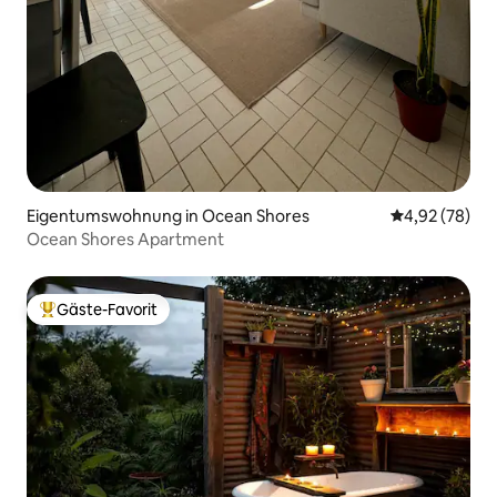
Eigentumswohnung in Ocean Shores
Durchschnittl
4,92 (78)
Ocean Shores Apartment
Gäste-Favorit
Beliebter Gäste-Favorit.