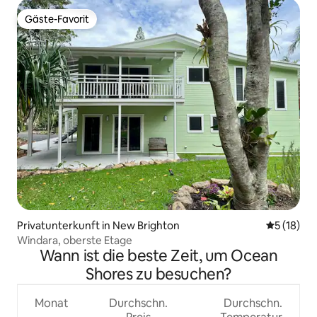
Gäste-Favorit
Gäste-Favorit
Privatunterkunft in New Brighton
Durchschn
5 (18)
Windara, oberste Etage
Wann ist die beste Zeit, um Ocean
Shores zu besuchen?
Monat
Durchschn.
Durchschn.