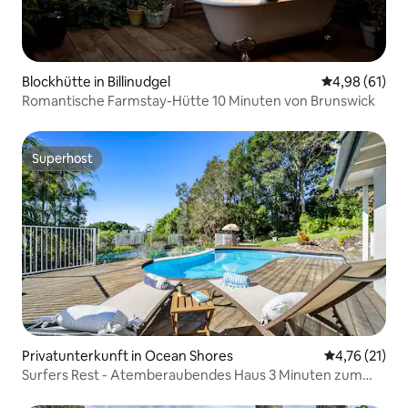
Blockhütte in Billinudgel
Durchschnitt
4,98 (61)
Romantische Farmstay-Hütte 10 Minuten von Brunswick
Superhost
Superhost
Privatunterkunft in Ocean Shores
Durchschnitt
4,76 (21)
Surfers Rest - Atemberaubendes Haus 3 Minuten zum
Strand