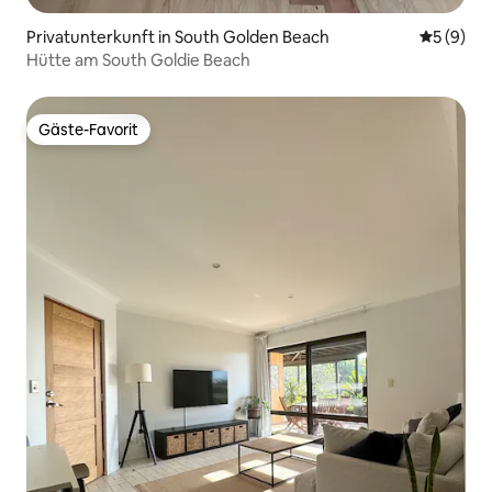
Privatunterkunft in South Golden Beach
Durchschn
5 (9)
Hütte am South Goldie Beach
Gäste-Favorit
Gäste-Favorit