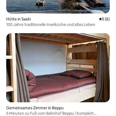
Hütte in Saeki
Durchschn
5 (6)
100 Jahre traditionelle Inselküche und altes Leben
Gemeinsames Zimmer in Beppu
5 Minuten zu Fuß vom Bahnhof Beppu | Komplett