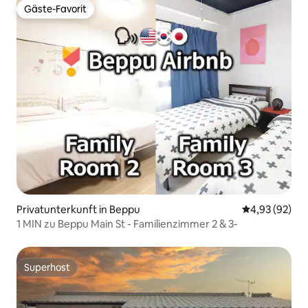
Gäste-Favorit
Gäste-Favorit
Privatunterkunft in Beppu
Durchschnittl
4,93 (92)
1 MIN zu Beppu Main St - Familienzimmer 2 & 3-
Superhost
Superhost