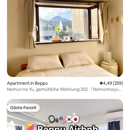
Apartment in Beppu
Durchschnittli
4,49 (259)
Nemuri no Yu, gemütliche Wohnung 202 『Nemurinoyu』
in der Nähe des Busses/.
Gäste-Favorit
Gäste-Favorit