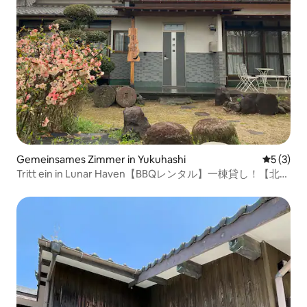
Gemeinsames Zimmer in Yukuhashi
Durchsch
5 (3)
Tritt ein in Lunar Haven【BBQレンタル】一棟貸し！【北九
州・行橋】朝食無料