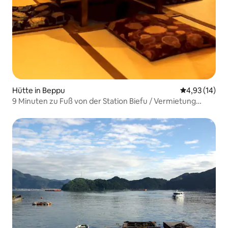
Hütte in Beppu
Durchschnitt
4,93 (14)
9 Minuten zu Fuß von der Station Biefu / Vermietung
eines renovierten alten Hauses / Maximal 6 Personen /
Eine Unterkunft, in der Sie eine besondere Zeit
verbringen können, indem Sie die einzigartigen Utensilien
und Möbel berühren