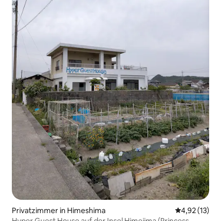
Privatzimmer in Himeshima
Durchschnitt
4,92 (13)
Hyper Guest House auf der Insel Himejima (Princess