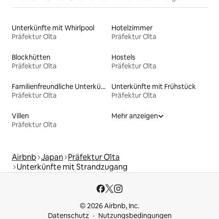
Unterkünfte mit Whirlpool
Hotelzimmer
Präfektur Ōita
Präfektur Ōita
Blockhütten
Hostels
Präfektur Ōita
Präfektur Ōita
Familienfreundliche Unterkünfte
Unterkünfte mit Frühstück
Präfektur Ōita
Präfektur Ōita
Villen
Mehr anzeigen
Präfektur Ōita
Airbnb
Japan
Präfektur Ōita
Unterkünfte mit Strandzugang
© 2026 Airbnb, Inc.
Datenschutz
Nutzungsbedingungen