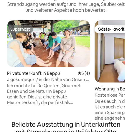
Strandzugang werden aufgrund ihrer Lage, Sauberkeit
und weiterer Aspekte hoch bewertet.
Superhost
Gäste-Favorit
Superhost
Gäste-Favorit
Privatunterkunft in Beppu
Durchschnittliche Bewertu
5 (4)
Jigokumeguri / in der Nähe von Onsen /
Max. 8 / Versteckte Unterkunft mit
Ich möchte heiße Quellen, Gourmet-
Wohnung in Bepp
angenehmem Sonnenlicht, das durch
Essen und die Natur in Beppu
Kostenlose Parkplä
die Bäume fällt / Kingsize-Bett /
genießen!Dies ist eine private
Zimmer mit Blick 
Da es auch in der 
kostenlose Parkplätze /
Mietunterkunft, die perfekt als
der Veranda! max.
ist es auch die ric
Frühbucherrabatt für
Ausgangspunkt für eine solche Reise
einen Spaziergang.
Langzeitaufenthalte / Reisen in ganz
geeignet ist. In einem Naturgebiet von
eine angenehme Z
Kyushu
Beppu, umgeben von Bergen und dem
Beliebte Ausstattung in Unterkünften
ohne Sorgen! Da es sich um die oberste
Meer, haben wir einen ruhigen Ort
Etage des Apart
vorbereitet, an dem angenehmes