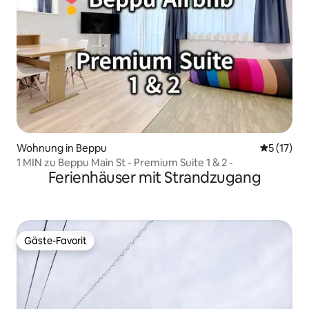
Wohnung in Beppu
Durchschn
5 (17)
1 MIN zu Beppu Main St - Premium Suite 1 & 2 -
Ferienhäuser mit Strandzugang
Gäste-Favorit
Gäste-Favorit