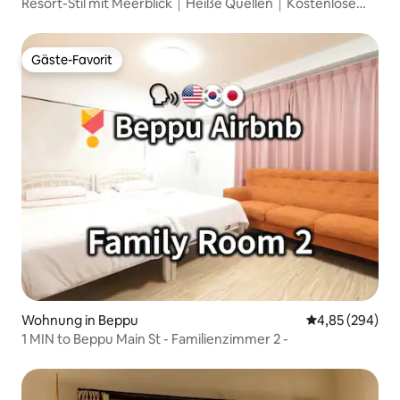
Resort-Stil mit Meerblick｜Heiße Quellen｜Kostenlose
Parkplätze
Gäste-Favorit
Gäste-Favorit
Wohnung in Beppu
Durchschnittli
4,85 (294)
1 MIN to Beppu Main St - Familienzimmer 2 -