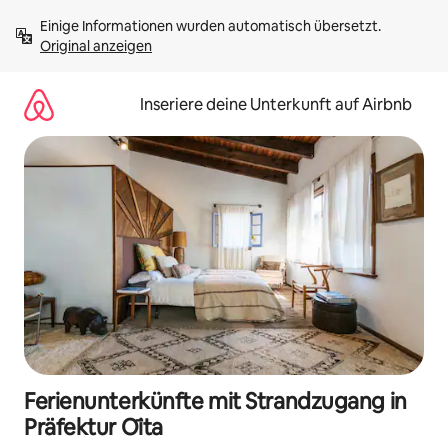
Zu
Einige Informationen wurden automatisch übersetzt. 
Inhalten
Original anzeigen
springen
Inseriere deine Unterkunft auf Airbnb
Ferienunterkünfte mit Strandzugang in
Präfektur Ōita