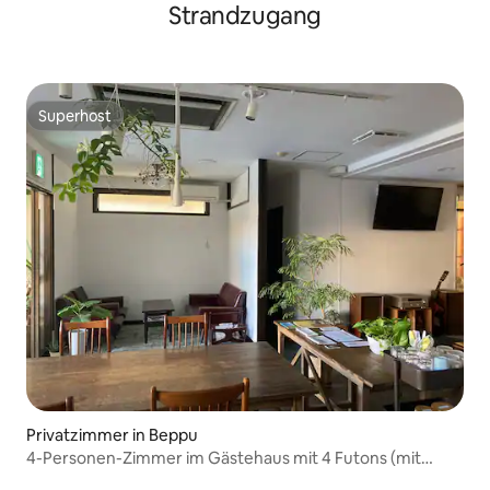
STAY&SPACE
Strandzugang
Superhost
Superhost
Privatzimmer in Beppu
4-Personen-Zimmer im Gästehaus mit 4 Futons (mit
Toilette, Waschbecken und Dusche)