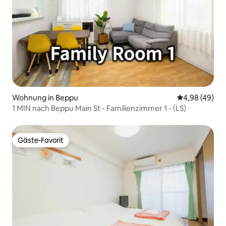
Wohnung in Beppu
Durchschnittl
4,98 (49)
1 MIN nach Beppu Main St - Familienzimmer 1 - (LS)
Gäste-Favorit
Gäste-Favorit