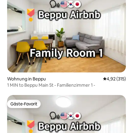
Wohnung in Beppu
Durchschnittl
4,92 (315)
1 MIN to Beppu Main St - Familienzimmer 1 -
Gäste-Favorit
Gäste-Favorit