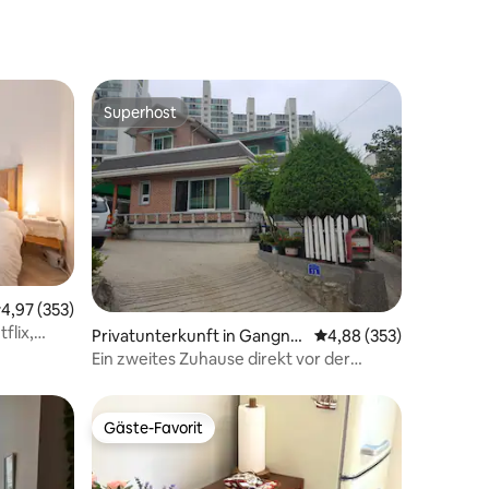
Superhost
Superhost
urchschnittliche Bewertung: 4,97 von 5, 353 Bewertungen
4,97 (353)
flix,
62 Bewertungen
Privatunterkunft in Gangne
Durchschnittliche Bew
4,88 (353)
nthalt,
ung-si
Ein zweites Zuhause direkt vor der
t, Anmok,
Gangneung Station
kinder,
Gäste-Favorit
Gäste-Favorit