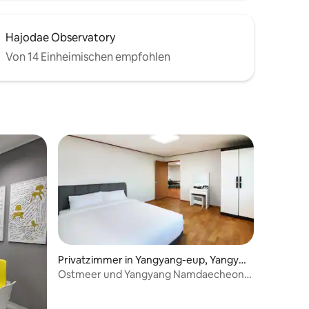
Hajodae Observatory
Von 14 Einheimischen empfohlen
Privatzimmer in Yangyang-eup, Yangya
ng
Ostmeer und Yangyang Namdaecheon
treffen sich in einem schönen Blick
Yangyang Beach Condo Zweibettzimmer