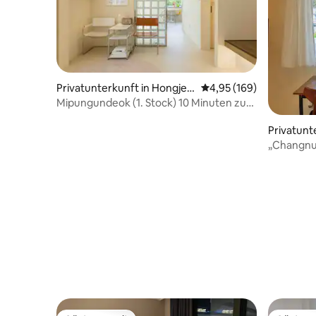
Privatunterkunft in Hongje-
Durchschnittliche Bewe
4,95 (169)
dong, Gangneung
Mipungundeok (1. Stock) 10 Minuten zu
Fuß zum Terminal, 5 Minuten mit dem
Auto zum KTX-Bahnhof, für Ausländer
Privatunt
dong, Ga
„Changn
Innenstad
Gangneun
Straße, g
Parkplat