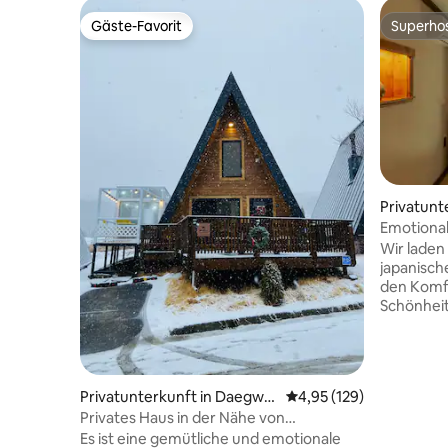
Gäste-Favorit
Superho
Gäste-Favorit
Superho
Privatunt
ung-si
Emotional
als wäre 
Wir laden 
(Kyodong
japanisch
den Komfo
Schönheit de
ein Cesco-Händler.
Verständn
Kids Zone 
gesamten 
Privatunterkunft in Daegwal
Durchschnittliche Bewe
4,95 (129)
verboten (
nyeong-myeon, Pyeongcha
Privates Haus in der Nähe von
Keine Ver
ng-gun
Daegwallyeong-Schafzucht mit eigenem
Es ist eine gemütliche und emotionale
Stinkende