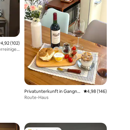
urchschnittliche Bewertung: 4,92 von 5, 102 Bewertungen
4,92 (102)
reiniger,
35 Bewertungen
all]
Privatunterkunft in Gangne
Durchschnittliche Bew
4,98 (146)
ung-si
Route-Haus