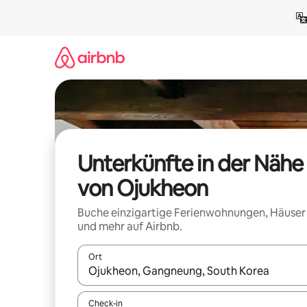
Zu
Inhalten
springen
Unterkünfte in der Nähe
von Ojukheon
Buche einzigartige Ferienwohnungen, Häuser
und mehr auf Airbnb.
Ort
Wenn Ergebnisse verfügbar sind, navigiere mit d
Check-in