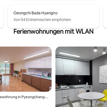
rsorgung im Garten zu
. (Im Haus x)
Oeongchi Bada Hyangiro
Von 54 Einheimischen empfohlen
Ferienwohnungen mit WLAN
swohnung in Pyeongchang-g
wertung: 4,83 von 5, 12 Bewertungen