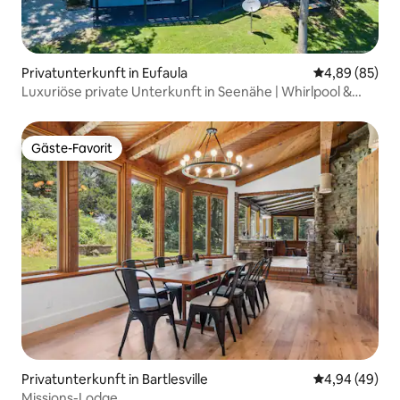
Privatunterkunft in Eufaula
Durchschnittl
4,89 (85)
Luxuriöse private Unterkunft in Seenähe | Whirlpool &
Feuerstelle
Gäste-Favorit
Gäste-Favorit
Privatunterkunft in Bartlesville
Durchschnittl
4,94 (49)
Missions-Lodge