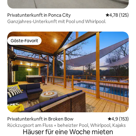
Privatunterkunft in Ponca City
Durchschnittl
4,78 (125)
Ganzjahres-Unterkunft mit Pool und Whirlpool.
Gäste-Favorit
Gäste-Favorit
Privatunterkunft in Broken Bow
Durchschnitt
4,9 (153)
Rückzugsort am Fluss + beheizter Pool, Whirlpool, Kajaks
Häuser für eine Woche mieten