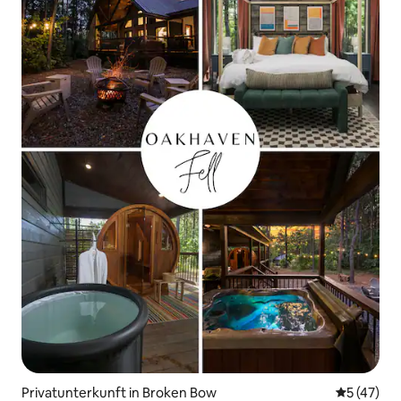
Privatunterkunft in Broken Bow
Durchschn
5 (47)