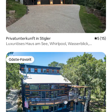
Privatunterkunft in Stigler
Durchschn
5 (15)
Luxuriöses Haus am See, Whirlpool, Wasserblick,
Feuerstelle
Gäste-Favorit
Gäste-Favorit