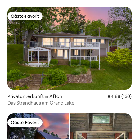
Gäste-Favorit
Gäste-Favorit
Privatunterkunft in Afton
Durchschnittli
4,88 (130)
Das Strandhaus am Grand Lake
Gäste-Favorit
Gäste-Favorit