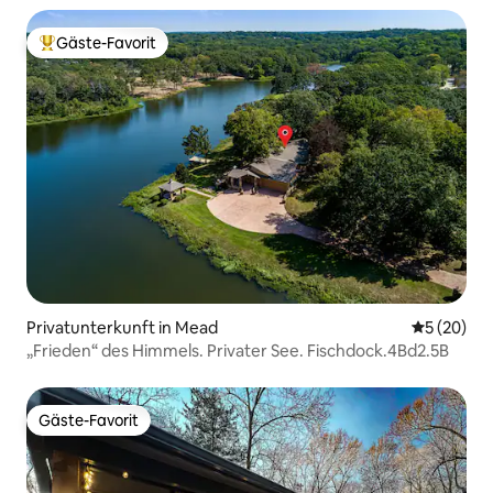
Gäste-Favorit
Beliebter Gäste-Favorit.
Privatunterkunft in Mead
Durchschni
5 (20)
„Frieden“ des Himmels. Privater See. Fischdock.4Bd2.5B
Gäste-Favorit
Gäste-Favorit