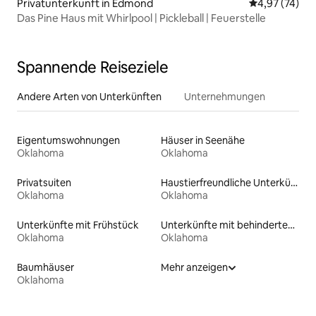
Privatunterkunft in Edmond
Durchschnitt
4,97 (74)
Das Pine Haus mit Whirlpool | Pickleball | Feuerstelle
Spannende Reiseziele
Andere Arten von Unterkünften
Unternehmungen
Eigentumswohnungen
Häuser in Seenähe
Oklahoma
Oklahoma
Privatsuiten
Haustierfreundliche Unterkünfte
Oklahoma
Oklahoma
Unterkünfte mit Frühstück
Unterkünfte mit behindertengerechtem WC
Oklahoma
Oklahoma
Baumhäuser
Mehr anzeigen
Oklahoma