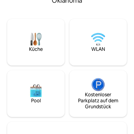
Oklahoma
Queensize-Bett un
Grundstück mit privaten, bewaldeten
Das Badezimmer v
Wanderwegen und einem 3 Hektar
Dusche/Badewanne. Die Wasch
großen, von einer Quelle gespeisten,
ist mit einer Was
bestückten Teich! Genieße es, unsere
Trockner, einem 
einzigartige Unterkunft zu erkunden
Bügelbrett ausgestatt
und die Tierwelt zu sehen! Wir haben ein
ausgestattete Küche Genieß
Ruderboot zur Verfügung, also bring
Schwimmen im Po
deine Angelruten mit! Unser Spieleshop
Wald 10 Autominuten vom berühmten
hat Tischtennis, Basketball und andere
Küche
WLAN
Chicken Shack für 
Spiele. Das Hotel liegt 45 Minuten von
Atmosphäre entfernt • Q
OKC und 10 Minuten von der Oklahoma
Luftmatratze ver
Baptist University entfernt! AUSRUHEN
ABENTEUER SPIELEN ERKUNDEN
ABSCHALTEN
Kostenloser
Pool
Parkplatz auf dem
Grundstück