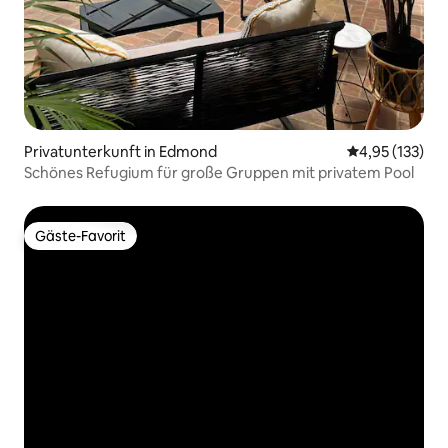
Privatunterkunft in Edmond
Durchschnittl
4,95 (133)
Schönes Refugium für große Gruppen mit privatem Pool
Gäste-Favorit
Gäste-Favorit