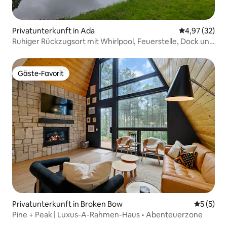
Privatunterkunft in Ada
Durchschnitt
4,97 (32)
Ruhiger Rückzugsort mit Whirlpool, Feuerstelle, Dock und
Teich
Gäste-Favorit
Gäste-Favorit
Privatunterkunft in Broken Bow
Durchsch
5 (5)
Pine + Peak | Luxus-A-Rahmen-Haus • Abenteuerzone