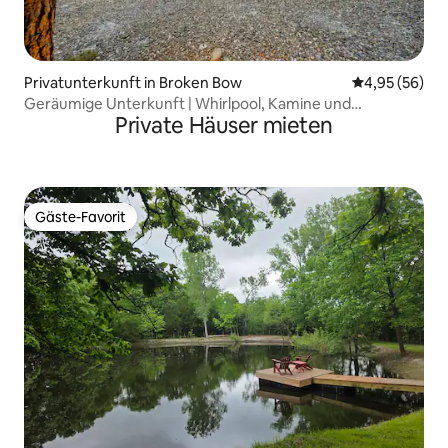
Privatunterkunft in Broken Bow
Durchschnittl
4,95 (56)
Geräumige Unterkunft | Whirlpool, Kamine und
Private Häuser mieten
Badewanne
Gäste-Favorit
Gäste-Favorit