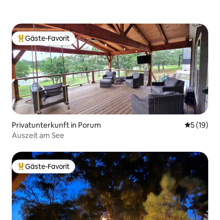
Gäste-Favorit
Beliebter Gäste-Favorit.
Privatunterkunft in Porum
Durchschn
5 (19)
Auszeit am See
Gäste-Favorit
Beliebter Gäste-Favorit.