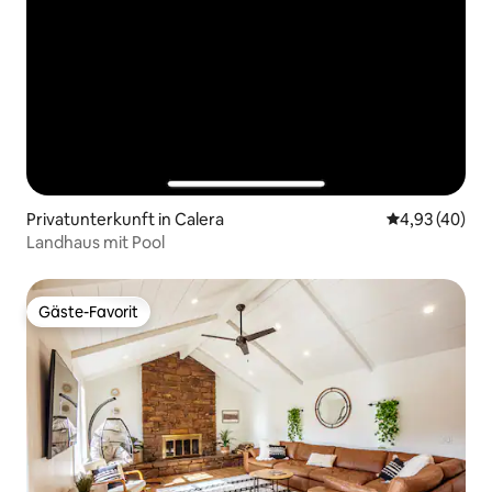
Privatunterkunft in Calera
Durchschnittl
4,93 (40)
Landhaus mit Pool
Gäste-Favorit
Gäste-Favorit