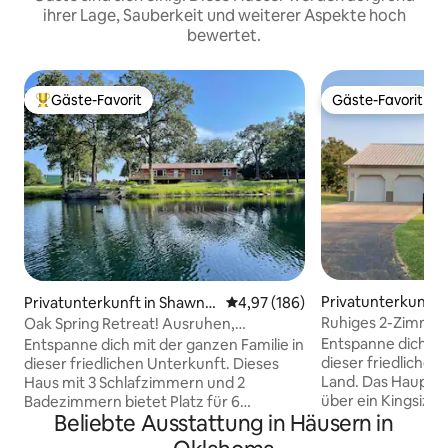
ihrer Lage, Sauberkeit und weiterer Aspekte hoch
bewertet.
Gäste-Favorit
Gäste-Favorit
Beliebter Gäste-Favorit.
Gäste-Favorit
Privatunterkunft i
Privatunterkunft in Shawne
Durchschnittliche Bewertung: 4
4,97 (186)
e
Ruhiges 2-Zimmer
Oak Spring Retreat! Ausruhen,
mit Pool
Wandern, Fischen und Erkunden!
Entspanne dich mit
Entspanne dich mit der ganzen Familie in
dieser friedliche
dieser friedlichen Unterkunft. Dieses
Land. Das Hauptschlafzimmer verfügt
Haus mit 3 Schlafzimmern und 2
über ein Kingsize
Badezimmern bietet Platz für 6
Beliebte Ausstattung in Häusern in
und einen großen Kl
Personen und befindet sich auf einem
zweite Schlafzimm
20 Hektar großen, abgelegenen