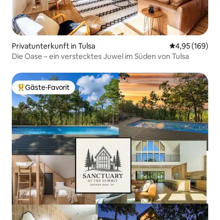
Privatunterkunft in Tulsa
Durchschnittli
4,95 (169)
Die Oase – ein verstecktes Juwel im Süden von Tulsa
Gäste-Favorit
Beliebter Gäste-Favorit.