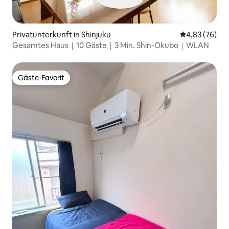
Privatunterkunft in Shinjuku
Durchschnittl
4,83 (76)
Gesamtes Haus｜10 Gäste｜3 Min. Shin-Okubo｜WLAN
Gäste-Favorit
Gäste-Favorit