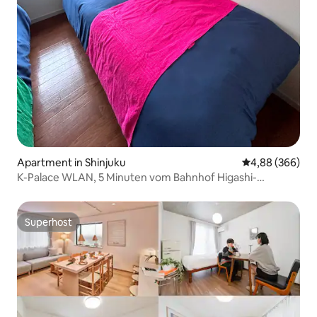
Apartment in Shinjuku
Durchschnittli
4,88 (366)
K-Palace WLAN, 5 Minuten vom Bahnhof Higashi-
Shinjuku, 7 Minuten vom Bahnhof Shin-Okubo, Apartment
mit 2 Einzelbetten 102
Superhost
Superhost