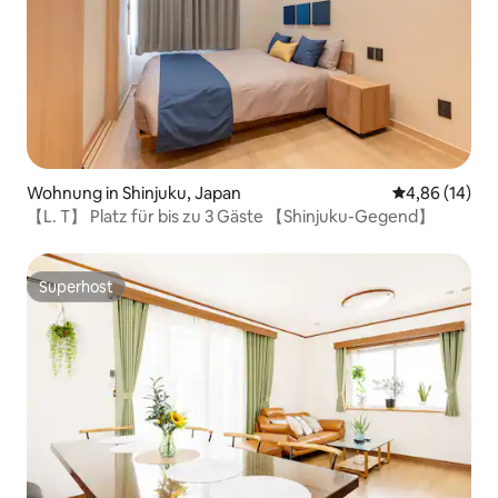
Wohnung in Shinjuku, Japan
Durchschnitt
4,86 (14)
【L. T】 Platz für bis zu 3 Gäste 【Shinjuku-Gegend】
Superhost
Superhost