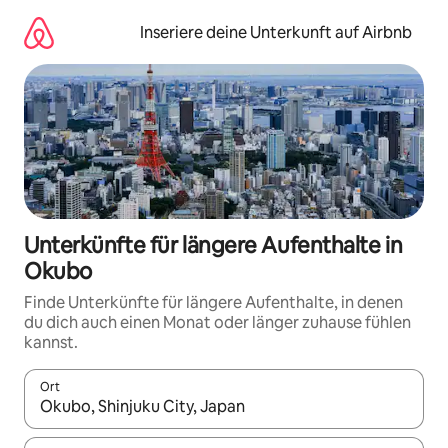
Zu
Inhalten
Inseriere deine Unterkunft auf Airbnb
springen
Unterkünfte für längere Aufenthalte in
Okubo
Finde Unterkünfte für längere Aufenthalte, in denen
du dich auch einen Monat oder länger zuhause fühlen
kannst.
Ort
Wenn Ergebnisse verfügbar sind, navigiere mit den Pfeiltaste