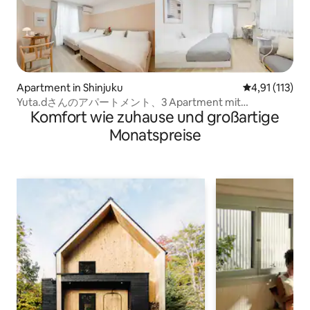
Apartment in Shinjuku
Durchschnittl
4,91 (113)
Yuta.dさんのアパートメント、3 Apartment mit
Komfort wie zuhause und großartige
Doppelbett und...
Monatspreise