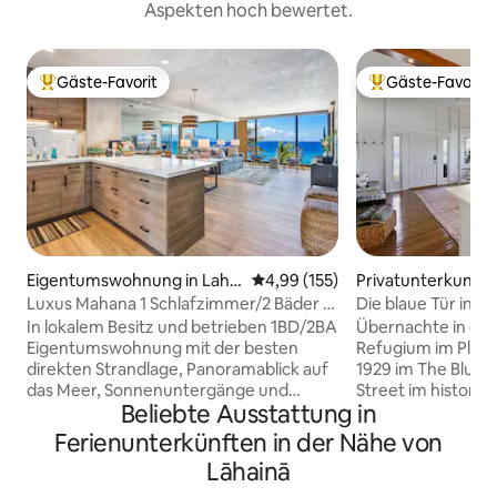
Aspekten hoch bewertet.
Gäste-Favorit
Gäste-Favorit
Beliebter Gäste-Favorit.
Beliebter Gäste-F
Eigentumswohnung in Lahai
Durchschnittliche Bewertung: 4
4,99 (155)
Privatunterkunft i
na
Luxus Mahana 1 Schlafzimmer/2 Bäder –
Die blaue Tür in d
Tolle Aussicht – Kostenlose
Vintage-Unterkun
In lokalem Besitz und betrieben 1BD/2BA
Übernachte in ein
Parkplätze/WLAN
Schlafzimmer
Eigentumswohnung mit der besten
Refugium im Plant
direkten Strandlage, Panoramablick auf
1929 im The Blue 
das Meer, Sonnenuntergänge und
Street im historis
Beliebte Ausstattung in
saisonale Walbeobachtung. Der
private Unterkunf
Eigentümer hat keine Kosten gescheut,
Schlafzimmer verf
Ferienunterkünften in der Nähe von
um diese Einheit zu renovieren, was sie
Helix-Bett, ein Qu
Lāhainā
zu einer der schönsten Einheiten in ganz
Memory-Schaum, 
Mahana macht. Wache mit der kühlen
originale Holzdeta