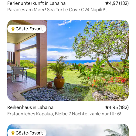
Ferienunterkunft in Lahaina
Durchschnittl
4,97 (132)
Paradies am Meer! Sea Turtle Cove C24 Napili Pt
Gäste-Favorit
Beliebter Gäste-Favorit.
Reihenhaus in Lahaina
Durchschnittl
4,95 (182)
Erstaunliches Kapalua, Bleibe 7 Nächte, zahle nur für 6!
Gäste-Favorit
Beliebter Gäste-Favorit.