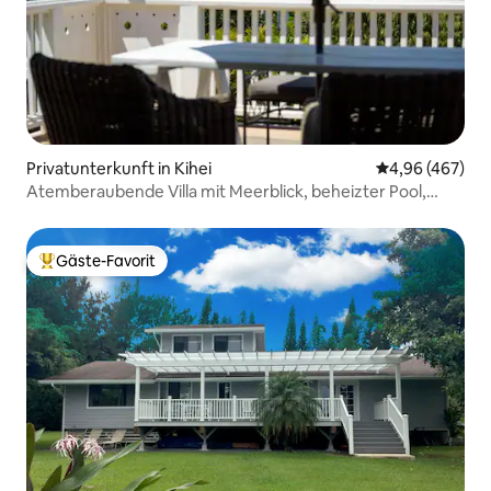
Privatunterkunft in Kihei
Durchschnittli
4,96 (467)
Atemberaubende Villa mit Meerblick, beheizter Pool,
Wailea
Gäste-Favorit
Beliebter Gäste-Favorit.