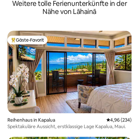
Weitere tolle Ferienunterkünfte in der
Nähe von Lāhainā
Gäste-Favorit
Beliebter Gäste-Favorit.
Reihenhaus in Kapalua
Durchschnittli
4,96 (234)
Spektakuläre Aussicht, erstklassige Lage Kapalua, Maui.