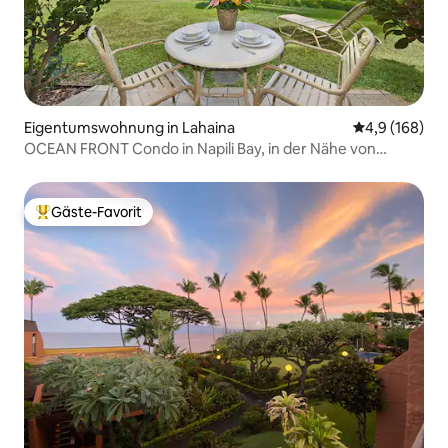
Eigentumswohnung in Lahaina
Durchschnitt
4,9 (168)
OCEAN FRONT Condo in Napili Bay, in der Nähe von
Kapalua!
Gäste-Favorit
Beliebter Gäste-Favorit.