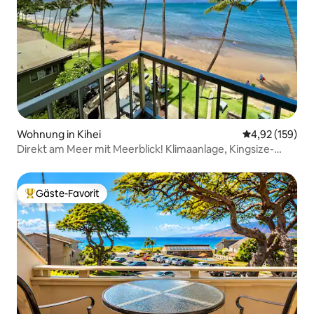
Wohnung in Kihei
Durchschnittl
4,92 (159)
Direkt am Meer mit Meerblick! Klimaanlage, Kingsize-
Bett, 2 Bäder!
Gäste-Favorit
Beliebter Gäste-Favorit.