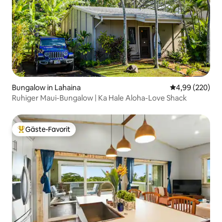
Bungalow in Lahaina
Durchschnittli
4,99 (220)
Ruhiger Maui-Bungalow | Ka Hale Aloha-Love Shack
Gäste-Favorit
Beliebter Gäste-Favorit.