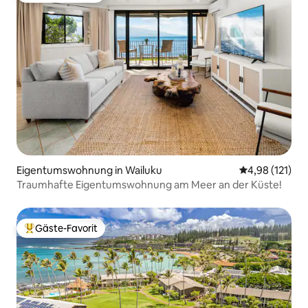
Eigentumswohnung in Wailuku
Durchschnittl
4,98 (121)
Traumhafte Eigentumswohnung am Meer an der Küste!
Gäste-Favorit
Beliebter Gäste-Favorit.