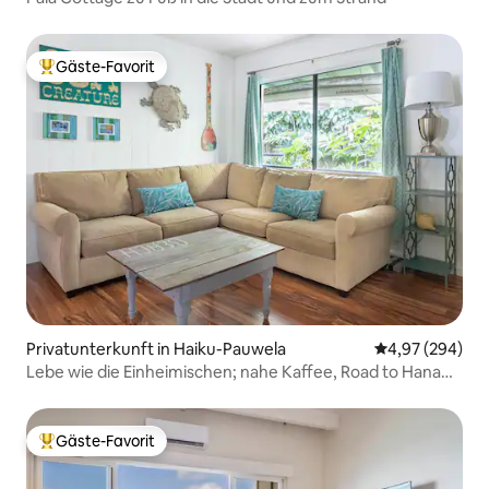
Gäste-Favorit
Beliebter Gäste-Favorit.
Privatunterkunft in Haiku-Pauwela
Durchschnittli
4,97 (294)
Lebe wie die Einheimischen; nahe Kaffee, Road to Hana
und Haleakala
Gäste-Favorit
Beliebter Gäste-Favorit.