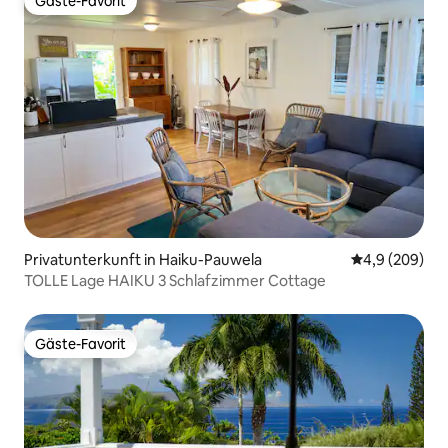
Gäste-Favorit
Gäste-Favorit
Privatunterkunft in Haiku-Pauwela
Durchschnittl
4,9 (209)
TOLLE Lage HAIKU 3 Schlafzimmer Cottage
Gäste-Favorit
Gäste-Favorit