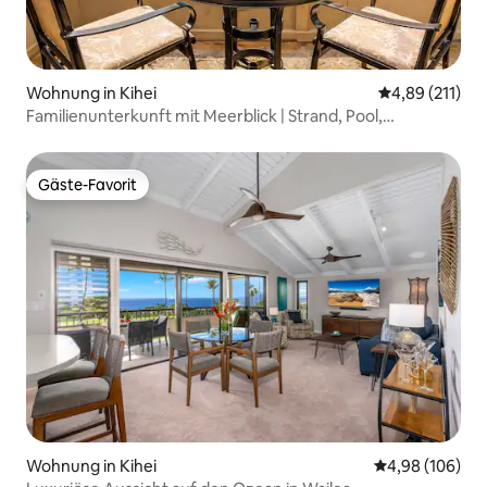
Wohnung in Kihei
Durchschnittl
4,89 (211)
Familienunterkunft mit Meerblick | Strand, Pool,
Whirlpool, Klimaanlage
Gäste-Favorit
Gäste-Favorit
Wohnung in Kihei
Durchschnittli
4,98 (106)