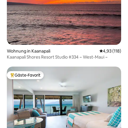
Wohnung in Kaanapali
Durchschnittl
4,93 (118)
Kaanapali Shores Resort Studio #334 ~ West-Maui ~
Gäste-Favorit
Beliebter Gäste-Favorit.