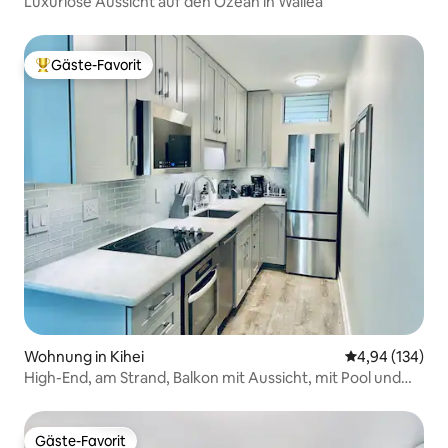
Luxuriöse Aussicht auf den Ozean in Wailea
Gäste-Favorit
Beliebter Gäste-Favorit.
Wohnung in Kihei
Durchschnittli
4,94 (134)
High-End, am Strand, Balkon mit Aussicht, mit Pool und
Grill!
Gäste-Favorit