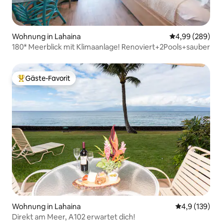
Wohnung in Lahaina
Durchschnittli
4,99 (289)
180* Meerblick mit Klimaanlage! Renoviert+2Pools+sauber
Gäste-Favorit
Beliebter Gäste-Favorit.
Wohnung in Lahaina
Durchschnitt
4,9 (139)
Direkt am Meer, A102 erwartet dich!