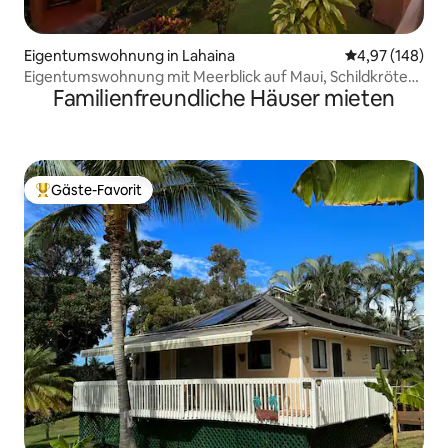
Eigentumswohnung in Lahaina
Durchschnittli
4,97 (148)
Eigentumswohnung mit Meerblick auf Maui, Schildkröten,
Familienfreundliche Häuser mieten
Wale, Regenbögen
Gäste-Favorit
Beliebter Gäste-Favorit.