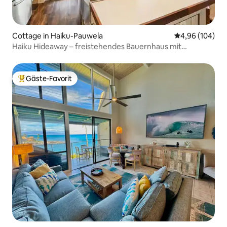
Cottage in Haiku-Pauwela
Durchschnittli
4,96 (104)
Haiku Hideaway – freistehendes Bauernhaus mit
2 Schlafzimmern
Gäste-Favorit
Beliebter Gäste-Favorit.