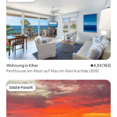
Gäste-Favorit
Wohnung in Kihei
Durchschnittl
4,93 (163)
Penthouse am Meer auf Maui im Nani Kai Hale (609)
Gäste-Favorit
Gäste-Favorit