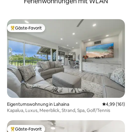
Ferienwohnungen mit WLAN
Gäste-Favorit
Beliebter Gäste-Favorit.
Eigentumswohnung in Lahaina
Durchschnittl
4,99 (161)
Kapalua, Luxus, Meerblick, Strand, Spa, Golf/Tennis
Gäste-Favorit
Beliebter Gäste-Favorit.