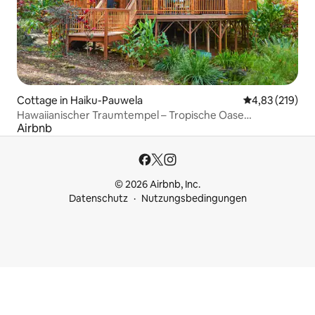
Cottage in Haiku-Pauwela
Durchschnittl
4,83 (219)
Hawaiianischer Traumtempel – Tropische Oase
Airbnb
BBPH20120004
© 2026 Airbnb, Inc.
Datenschutz
Nutzungsbedingungen