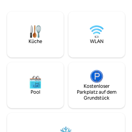
tropischen Brise und den Geräuschen
eine Regendusche
der Küste auf, die nur 50 Fuß entfernt
Klimaanlage, schn
ist. Vom Boden bis zur Decke reichende
Parkplätze und Zu
Fenster im Wohnbereich und
gemeinsamen Infr
Schlafzimmer bringen die
zu Cafés, Restaur
atemberaubende Aussicht und die
dem ʻĪao Theater 
warme Sonne von Maui ins Innere,
Minuten zum ʻĪao V
Küche
WLAN
während die zentrale Klimaanlage dich
Wanderungen und
im Inneren kühl hält.
Maui.
Kostenloser
Pool
Parkplatz auf dem
Grundstück