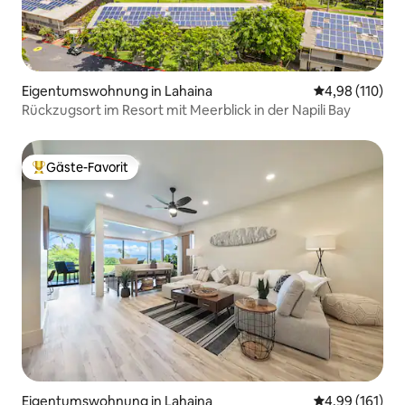
Eigentumswohnung in Lahaina
Durchschnittl
4,98 (110)
Rückzugsort im Resort mit Meerblick in der Napili Bay
Gäste-Favorit
Beliebter Gäste-Favorit.
Eigentumswohnung in Lahaina
Durchschnittl
4,99 (161)