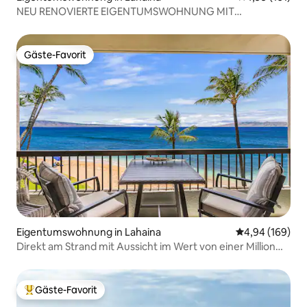
NEU RENOVIERTE EIGENTUMSWOHNUNG MIT
MEERBLICK, NUR WENIGE SCHRITTE VOM STRAND
ENTFERNT
Gäste-Favorit
Gäste-Favorit
Eigentumswohnung in Lahaina
Durchschnittli
4,94 (169)
Direkt am Strand mit Aussicht im Wert von einer Million
Dollar!
Gäste-Favorit
Beliebter Gäste-Favorit.