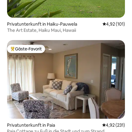
Privatunterkunft in Haiku-Pauwela
Durchschnittl
4,92 (101)
The Art Estate, Haiku Maui, Hawaii
Gäste-Favorit
Beliebter Gäste-Favorit.
Privatunterkunft in Paia
Durchschnittl
4,92 (231)
Paia Cottage zu Fuß in die Stadt und zum Strand