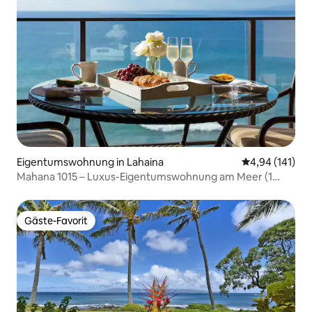
Eigentumswohnung in Lahaina
Durchschnittl
4,94 (141)
Mahana 1015 – Luxus-Eigentumswohnung am Meer (1
Schlafzimmer/2 Bäder)
Gäste-Favorit
Gäste-Favorit