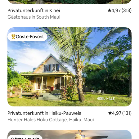
Privatunterkunft in Kihei
Durchschnittl
4,97 (313)
Gästehaus in South Maui
Gäste-Favorit
Beliebter Gäste-Favorit.
Privatunterkunft in Haiku-Pauwela
Durchschnittl
4,97 (131)
Hunter Hales Hoku Cottage, Haiku, Maui