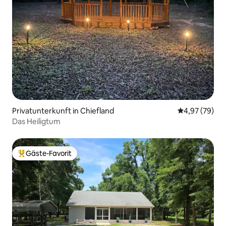
Privatunterkunft in Chiefland
Durchschnittl
4,97 (79)
Das Heiligtum
Gäste-Favorit
Beliebter Gäste-Favorit.