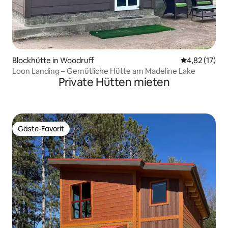
Blockhütte in Woodruff
Durchschnitt
4,82 (17)
Loon Landing – Gemütliche Hütte am Madeline Lake
Private Hütten mieten
Gäste-Favorit
Gäste-Favorit