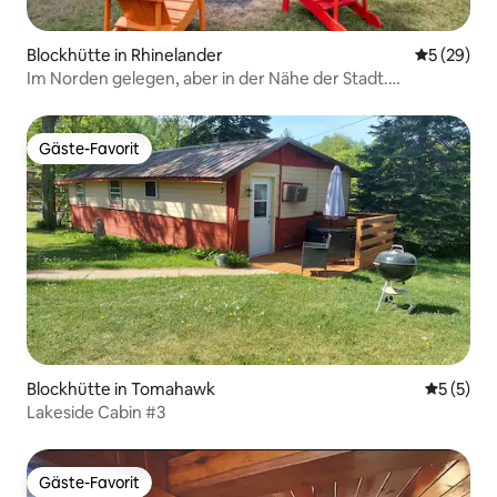
Blockhütte in Rhinelander
Durchschni
5 (29)
Im Norden gelegen, aber in der Nähe der Stadt.
Sommerspaß!
Gäste-Favorit
Gäste-Favorit
Blockhütte in Tomahawk
Durchsch
5 (5)
Lakeside Cabin #3
Gäste-Favorit
Gäste-Favorit