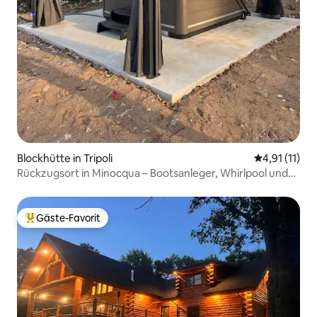
Blockhütte in Tripoli
Durchschnitt
4,91 (11)
Rückzugsort in Minocqua – Bootsanleger, Whirlpool und
Spielzimmer
Gäste-Favorit
Beliebter Gäste-Favorit.