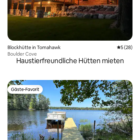
Blockhütte in Tomahawk
Durchschni
5 (28)
Boulder Cove
Haustierfreundliche Hütten mieten
Gäste-Favorit
Gäste-Favorit