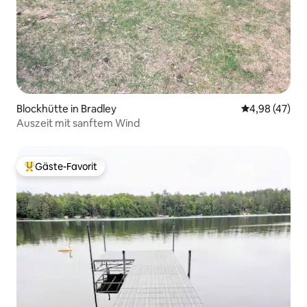
Blockhütte in Bradley
Durchschnittl
4,98 (47)
Auszeit mit sanftem Wind
Gäste-Favorit
Beliebter Gäste-Favorit.