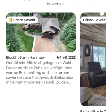
bewertet.
Gäste-Favorit
Gäste-Favorit
Beliebter Gäste-Favorit.
Gäste-Favorit
Blockhütte in Harshaw
Durchschnittliche Bewertung: 4
4,98 (232)
Gemütliche Hütte abgelegen im Wald –
reichlich Natur!
Das gemütliche Zuhause verfügt über
warme Beleuchtung und Lackfarben
sowie kreative Northwoods-Dekoration
mit einem modernen Touch. Zu den
Annehmlichkeiten gehören Highspeed-
Internetzugang, Edelstahlgeräte,
Kaffeemaschine, Frontlader-
Waschmaschine und Trockner,
Streaming-Dienste/Apple TV, 3
Flachbildfernseher, 2 Kamine, eine
Blockhütte in To