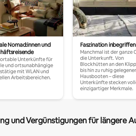
tale Nomad:innen und
Faszination inbegriffen
häftsreisende
Manchmal ist der ganze 
die Unterkunft. Von
rtable Unterkünfte für
Blockhütten an den Klip
ble und ortsunabhängige
bis hin zu ruhig gelegene
fstätige mit WLAN und
Hausbooten – diese
ellen Arbeitsbereichen.
Unterkünfte stecken voll
einzigartiger Merkmale.
ng und Vergünstigungen für längere A