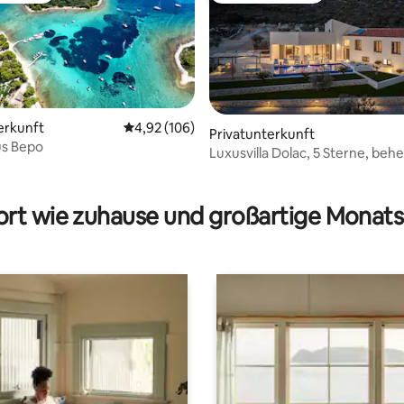
erkunft
Durchschnittliche Bewertung: 4,92 von 5, 1
4,92 (106)
Privatunterkunft
us Bepo
Luxusvilla Dolac, 5 Sterne, behe
ertung: 4,94 von 5, 17 Bewertungen
Pool, Split
rt wie zuhause und großartige Monats