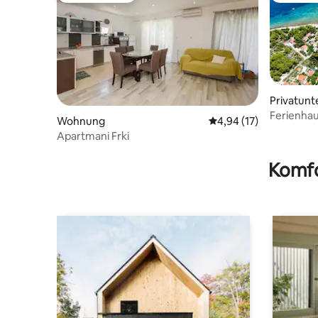
Privatunt
Ferienha
Wohnung
Durchschnittliche Bew
4,94 (17)
Apartmani Frki
Komfo