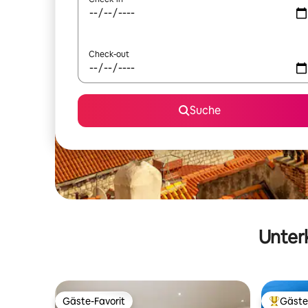
Check-out
Suche
Unterk
Gäste-Favorit
Gäste
Gäste-Favorit
Beliebte