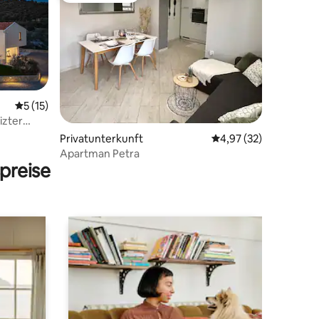
06 Bewertungen
Durchschnittliche Bewertung: 5 von 5, 15 Bewertungen
5 (15)
izter
Privatunterkunft
Durchschnittliche Be
4,97 (32)
Apartman Petra
preise