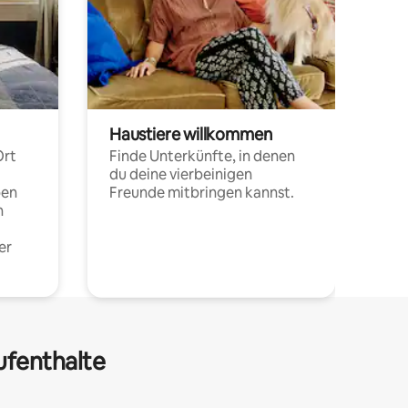
Haustiere willkommen
Ort
Finde Unterkünfte, in denen
du deine vierbeinigen
pen
Freunde mitbringen kannst.
n
er
ufenthalte