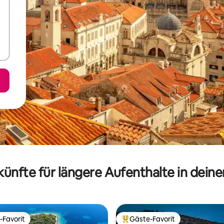
ünfte für längere Aufenthalte in dein
-Favorit
Gäste-Favorit
r Gäste-Favorit.
Beliebter Gäste-Favorit.