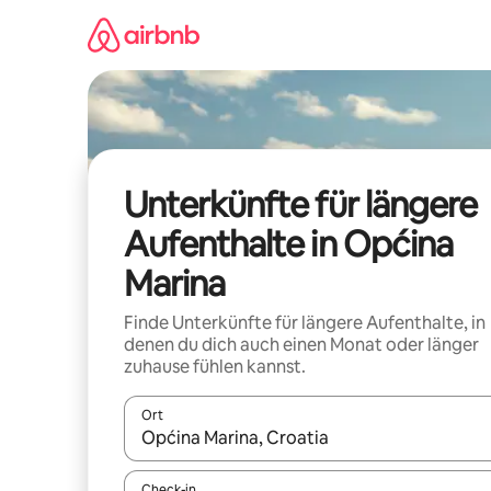
Zu
Inhalten
springen
Unterkünfte für längere
Aufenthalte in Općina
Marina
Finde Unterkünfte für längere Aufenthalte, in
denen du dich auch einen Monat oder länger
zuhause fühlen kannst.
Ort
Wenn Ergebnisse verfügbar sind, navigiere mit d
Check-in