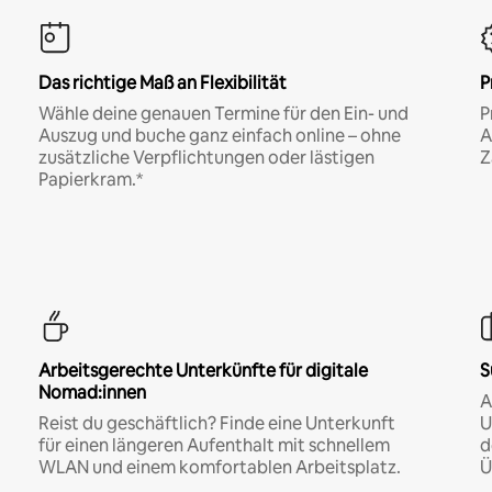
Das richtige Maß an Flexibilität
P
Wähle deine genauen Termine für den Ein- und
P
Auszug und buche ganz einfach online – ohne
A
zusätzliche Verpflichtungen oder lästigen
Z
Papierkram.*
Arbeitsgerechte Unterkünfte für digitale
S
Nomad:innen
A
Reist du geschäftlich? Finde eine Unterkunft
U
für einen längeren Aufenthalt mit schnellem
d
WLAN und einem komfortablen Arbeitsplatz.
Ü