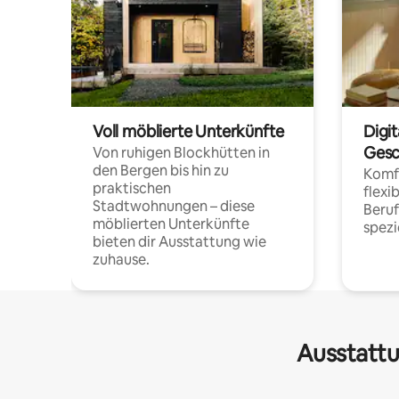
Voll möblierte Unterkünfte
Digi
Gesc
Von ruhigen Blockhütten in
den Bergen bis hin zu
Komfo
praktischen
flexi
Stadtwohnungen – diese
Beru
möblierten Unterkünfte
spezi
bieten dir Ausstattung wie
zuhause.
Ausstattu