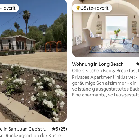
-Favorit
Gäste-Favorit
r Gäste-Favorit.
Beliebter Gäste-Favorit.
Wohnung in Long Beach
D
Ollie’s Kitchen Bed & Breakfast I
 Bewertung: 5 von 5, 7 Bewertungen
Privates Apartment inklusive: -
geräumige Schlafzimmer - ein
vollständig ausgestattetes Bad
Eine charmante, voll ausgestat
Küche - Ein großes Wohnzimme
einem Queensize-Ausziehbett 
zusätzliche Gäste - Kaffee (Fr
und Filterkaffee), Tee & Zubehör
privater Innenhof Genieße jed
e in San Juan Capistran
Durchschnittliche Bewertung: 5 von 5, 
5 (25)
Morgen ein kostenloses Frühst
se-Rückzugsort an der Küste
dir bis an die Tür geliefert wird,