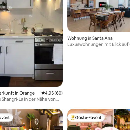
wertung: 4,72 von 5, 18 Bewertungen
Wohnung in Santa Ana
Luxuswohnungen mit Blick auf 
erkunft in Orange
Durchschnittliche Bewertung: 4,95 von 5, 
4,95 (60)
ri-La In der Nähe von
U & Disney
vorit
Gäste-Favorit
vorit
Beliebter Gäste-Favorit.