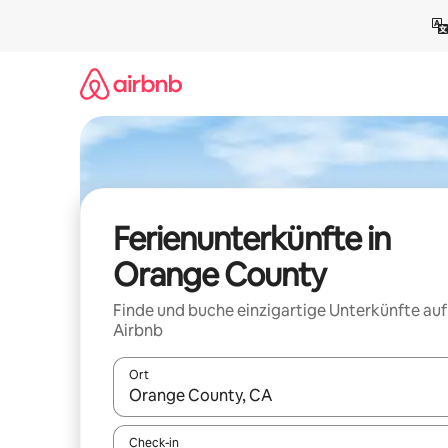
Zu
Inhalten
springen
Ferienunterkünfte in
Orange County
Finde und buche einzigartige Unterkünfte auf
Airbnb
Ort
Wenn Ergebnisse verfügbar sind, navigiere mit d
Check-in