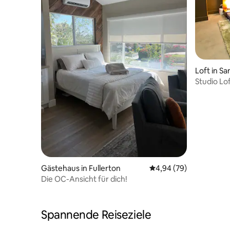
Loft in S
Studio Lof
Fitnessra
Gästehaus in Fullerton
Durchschnittliche Bew
4,94 (79)
Die OC-Ansicht für dich!
Spannende Reiseziele