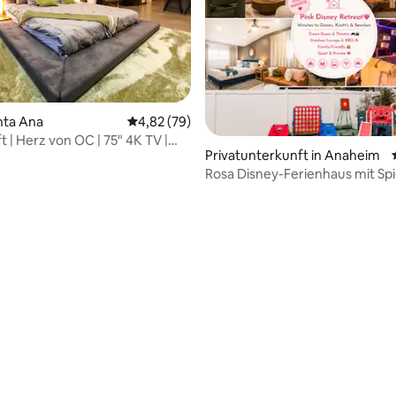
anta Ana
Durchschnittliche Bewertung: 4,82 von 5, 
4,82 (79)
t | Herz von OC | 75" 4K TV |
Privatunterkunft in Anaheim
um | Klimaanlage
Rosa Disney-Ferienhaus mit Sp
und Kino
ertung: 4,94 von 5, 79 Bewertungen