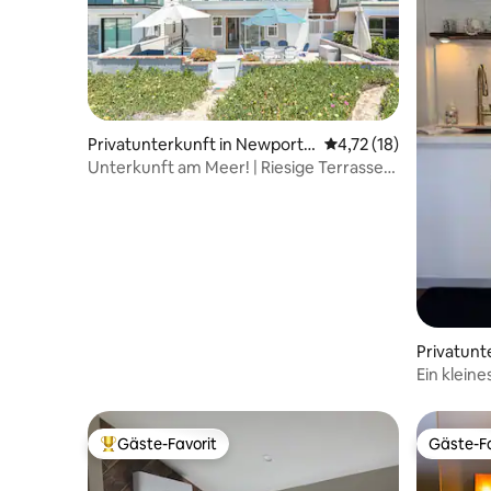
Privatunterkunft in Newport
Durchschnittliche Be
4,72 (18)
Beach
Unterkunft am Meer! | Riesige Terrasse
mit Feuerstelle
Privatunt
Ein kleines Shang
Chapman 
Gäste-Favorit
Gäste-Fa
Beliebter Gäste-Favorit.
Gäste-Fa