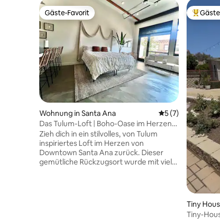
Gäste-Favorit
Gäste
Gäste-Favorit
Beliebte
Wohnung in Santa Ana
Durchschnittliche
5 (7)
Das Tulum-Loft | Boho-Oase im Herzen
von DTSA
Zieh dich in ein stilvolles, von Tulum
inspiriertes Loft im Herzen von
Downtown Santa Ana zurück. Dieser
gemütliche Rückzugsort wurde mit viel
Liebe zum Detail und warmen,
natürlichen Texturen gestaltet und
verbindet modernen Komfort mit
entspanntem Charme. In der
Tiny Hous
pulsierenden 4th Street gelegen, bist du
o
Tiny-Hou
nur wenige Schritte von einigen der