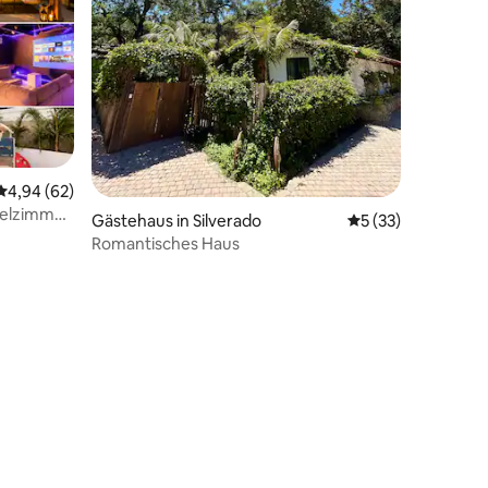
79 Bewertungen
Durchschnittliche Bewertung: 4,94 von 5, 62 Bewertungen
4,94 (62)
ielzimmer
Gästehaus in Silverado
Durchschnittliche
5 (33)
Romantisches Haus