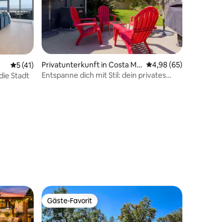
Privatunterkunft in Costa Me
Durchschnittliche Be
4,98 (65)
Durchschnittliche Bewertung: 5 von 5, 41 Bewertungen
5 (41)
sa
Entspanne dich mit Stil: dein privates
die Stadt
Zuhause auf Zeit
60 Bewertungen
Gäste-Favorit
Gäste-Favorit