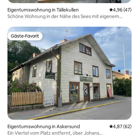
Eigentumswohnung in Tällekullen
Durchschnittl
4,96 (47)
Schöne Wohnung in der Nähe des Sees mit eigenem
Parkplatz, o Eingang
Gäste-Favorit
Gäste-Favorit
Eigentumswohnung in Askersund
Durchschnittl
4,87 (62)
Ein Viertel vom Platz entfernt, über Johans
Spielzeugladen!