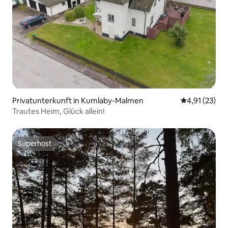
Privatunterkunft in Kumlaby-Malmen
Durchschnitt
4,91 (23)
Trautes Heim, Glück allein!
Superhost
Superhost