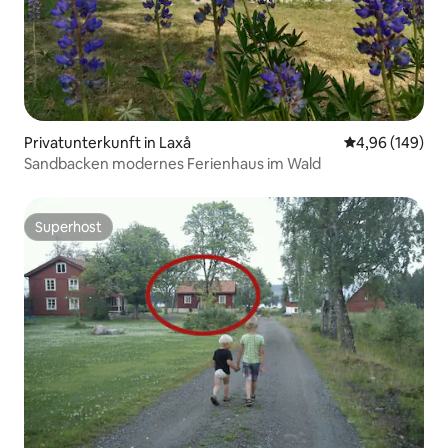
Privatunterkunft in Laxå
Durchschnittli
4,96 (149)
Sandbacken modernes Ferienhaus im Wald
Superhost
Superhost