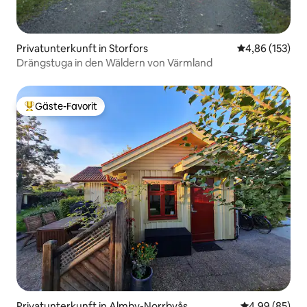
Privatunterkunft in Storfors
Durchschnittl
4,86 (153)
Drängstuga in den Wäldern von Värmland
Gäste-Favorit
Beliebter Gäste-Favorit.
Privatunterkunft in Almby-Norrbyås
Durchschnittl
4,99 (85)