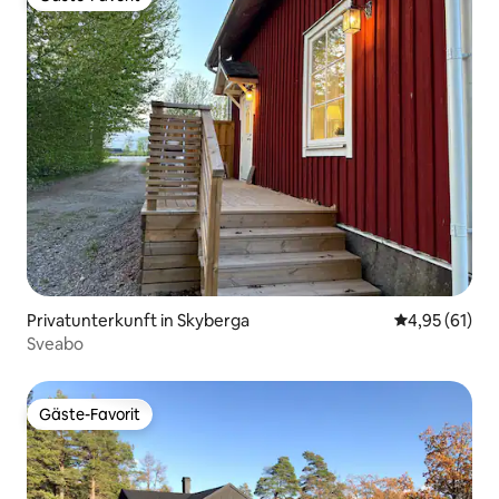
Gäste-Favorit
Privatunterkunft in Skyberga
Durchschnitt
4,95 (61)
Sveabo
Gäste-Favorit
Gäste-Favorit