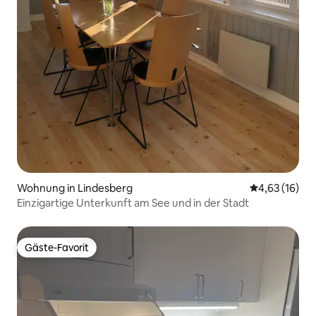
Wohnung in Lindesberg
Durchschnitt
4,63 (16)
Einzigartige Unterkunft am See und in der Stadt
Gäste-Favorit
Gäste-Favorit