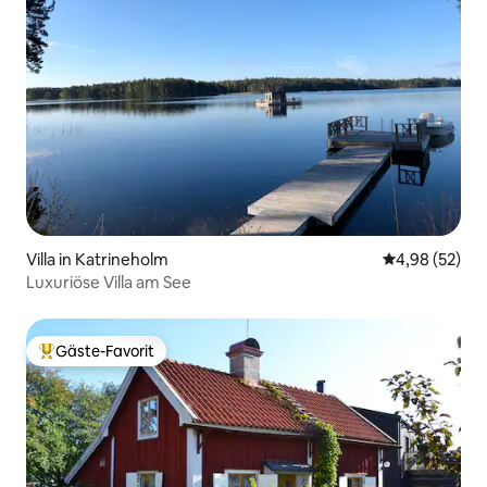
Villa in Katrineholm
Durchschnittl
4,98 (52)
Luxuriöse Villa am See
Gäste-Favorit
Beliebter Gäste-Favorit.