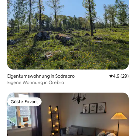
Eigentumswohnung in Sodrabro
Durchschnitt
4,9 (29)
Eigene Wohnung in Örebro
Gäste-Favorit
Gäste-Favorit