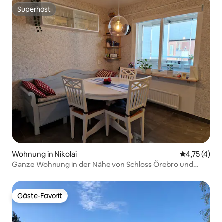
Superhost
Superhost
Wohnung in Nikolai
Durchschnit
4,75 (4)
Ganze Wohnung in der Nähe von Schloss Örebro und
Resecentrum
Gäste-Favorit
Gäste-Favorit