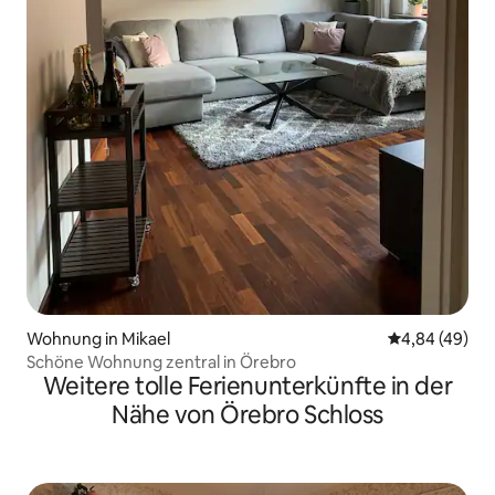
Wohnung in Mikael
Durchschnittl
4,84 (49)
Schöne Wohnung zentral in Örebro
Weitere tolle Ferienunterkünfte in der
Nähe von Örebro Schloss