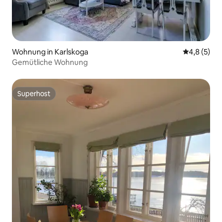
Wohnung in Karlskoga
Durchschni
4,8 (5)
Gemütliche Wohnung
Superhost
Superhost