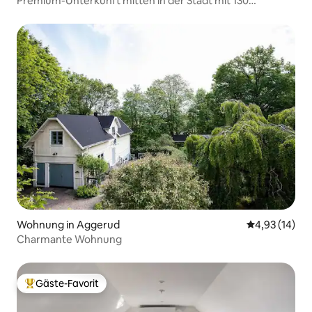
Premium-Unterkunft mitten in der Stadt mit 130
Projektoren - Luxus
Wohnung in Aggerud
Durchschnitt
4,93 (14)
Charmante Wohnung
Gäste-Favorit
Beliebter Gäste-Favorit.