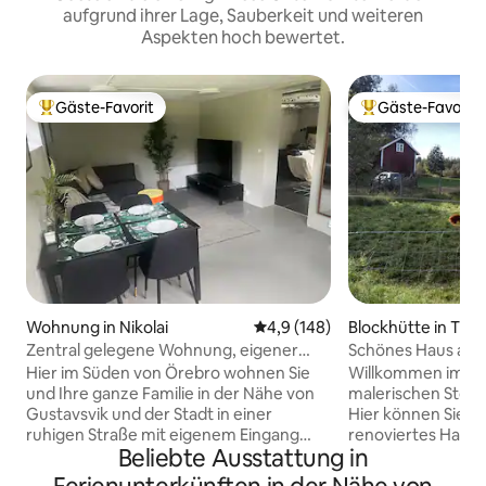
aufgrund ihrer Lage, Sauberkeit und weiteren
Aspekten hoch bewertet.
Gäste-Favorit
Gäste-Favorit
Beliebter Gäste-Favorit.
Beliebter Gäste-F
Wohnung in Nikolai
Durchschnittliche Bewertung: 
4,9 (148)
Blockhütte in Tive
Zentral gelegene Wohnung, eigener
Schönes Haus auf
Eingang
Hier im Süden von Örebro wohnen Sie
Willkommen im Sn
und Ihre ganze Familie in der Nähe von
malerischen Stora
Gustavsvik und der Stadt in einer
Hier können Sie e
ruhigen Straße mit eigenem Eingang
renoviertes Haus 
Beliebte Ausstattung in
und Parkplatz. Die Wohnung verfügt
mieten, das Platz 
über ein 160 cm breites Doppelbett und
bietet. Das Haus v