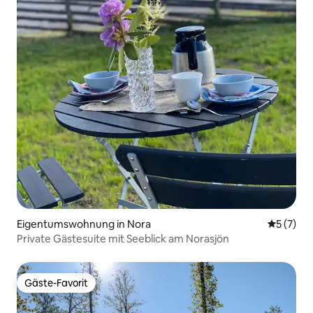
Eigentumswohnung in Nora
Durchsch
5 (7)
Private Gästesuite mit Seeblick am Norasjön
Gäste-Favorit
Gäste-Favorit