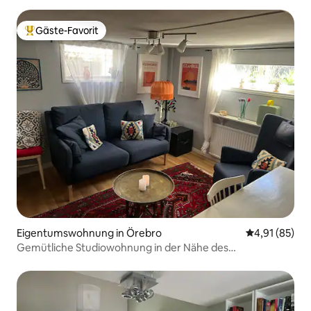
Gäste-Favorit
Beliebter Gäste-Favorit.
Eigentumswohnung in Örebro
Durchschnitt
4,91 (85)
Gemütliche Studiowohnung in der Nähe des
Stadtzentrums