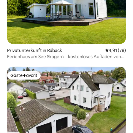
Privatunterkunft in Råbäck
Durchschnitt
4,91 (78)
Ferienhaus am See Skagern – kostenloses Aufladen von
Elektroautos
Gäste-Favorit
Gäste-Favorit