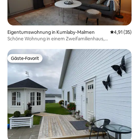
Eigentumswohnung in Kumlaby-Malmen
Durchschnitt
4,91 (35)
Schöne Wohnung in einem Zweifamilienhaus,
holzbefeuerte Sauna
Gäste-Favorit
Gäste-Favorit