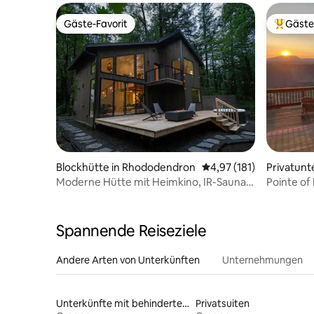
Gäste-Favorit
Gäste
Gäste-Favorit
Beliebte
Blockhütte in Rhododendron
Durchschnittliche Bew
4,97 (181)
Privatunt
nne
Moderne Hütte mit Heimkino, IR-Sauna,
Pointe of 
Whirlpool
auf den 
Spannende Reiseziele
Andere Arten von Unterkünften
Unternehmungen
Unterkünfte mit behindertengerechtem WC
Privatsuiten