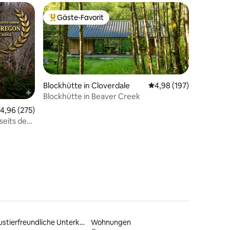
Gäste-Favorit
Beliebter Gäste-Favorit.
Blockhütte in Cloverdale
Durchschnittliche Bew
4,98 (197)
Blockhütte in Beaver Creek
urchschnittliche Bewertung: 4,96 von 5, 275 Bewertungen
4,96 (275)
seits der
90 Bewertungen
Haustierfreundliche Unterkünfte
Wohnungen