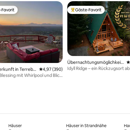
-Favorit
Gäste-Favorit
r Gäste-Favorit.
Beliebter Gäste-Favorit.
Übernachtungsmöglichkeit i
D
n Elsie
Idyll Ridge – ein Rückzugsort ab
ertung: 4,97 von 5, 181 Bewertungen
erkunft in Terrebo
Durchschnittliche Bewertung: 4,97 von 5, 3
4,97 (390)
Zivilisation
Blessing mit Whirlpool und Blick
Canyon
Häuser
Häuser in Strandnähe