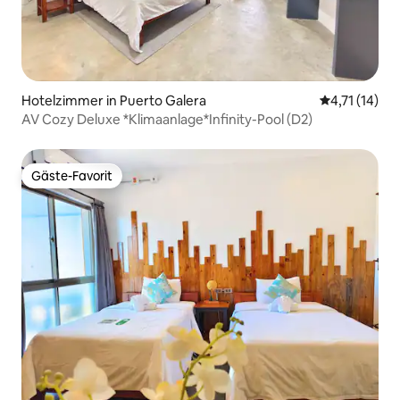
Hotelzimmer in Puerto Galera
Durchschnitt
4,71 (14)
AV Cozy Deluxe *Klimaanlage*Infinity-Pool (D2)
Gäste-Favorit
Gäste-Favorit