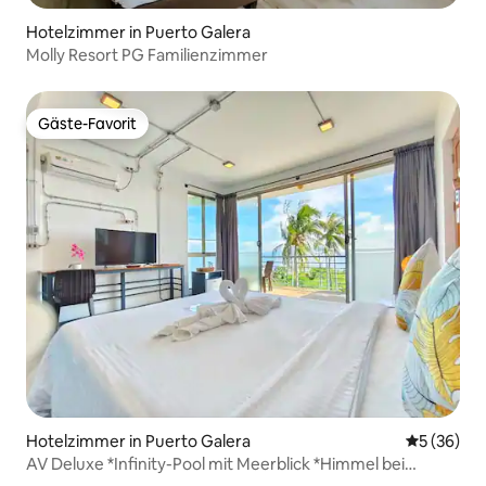
Hotelzimmer in Puerto Galera
Molly Resort PG Familienzimmer
Gäste-Favorit
Gäste-Favorit
Hotelzimmer in Puerto Galera
Durchschni
5 (36)
AV Deluxe *Infinity-Pool mit Meerblick *Himmel bei
Sonnenuntergang (2 Tage)