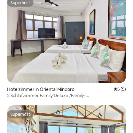
Superhost
Superhost
Hotelzimmer in Oriental Mindoro
Durchsch
5 (5)
2 Schlafzimmer Family'Deluxe /Family-
Barkada/Pool/Klimaanlage
Superhost
Superhost