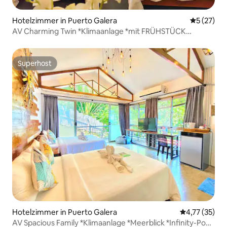
Hotelzimmer in Puerto Galera
Durchschn
5 (27)
AV Charming Twin *Klimaanlage *mit FRÜHSTÜCK
*Infinity-Pool (1A)
Superhost
Superhost
Hotelzimmer in Puerto Galera
Durchschnitt
4,77 (35)
AV Spacious Family *Klimaanlage *Meerblick *Infinity-Pool