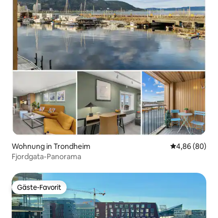
Wohnung in Trondheim
Durchschnittl
4,86 (80)
Fjordgata-Panorama
Gäste-Favorit
Gäste-Favorit