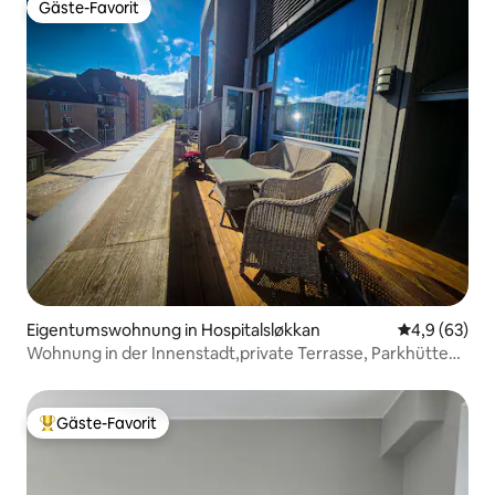
Gäste-Favorit
Gäste-Favorit
Eigentumswohnung in Hospitalsløkkan
Durchschnitt
4,9 (63)
Wohnung in der Innenstadt,private Terrasse, Parkhütte
2bath
Gäste-Favorit
Beliebter Gäste-Favorit.