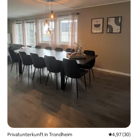
Privatunterkunft in Trondheim
Durchschnittl
4,97 (30)