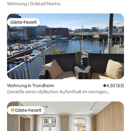
Wohnung | Grilstad Marina
Gäste-Favorit
Gäste-Favorit
Wohnung in Trondheim
Durchschnittl
4,92 (63)
Genieße einen idyllischen Aufenthalt im sonnigen
Solsiden
Gäste-Favorit
Beliebter Gäste-Favorit.