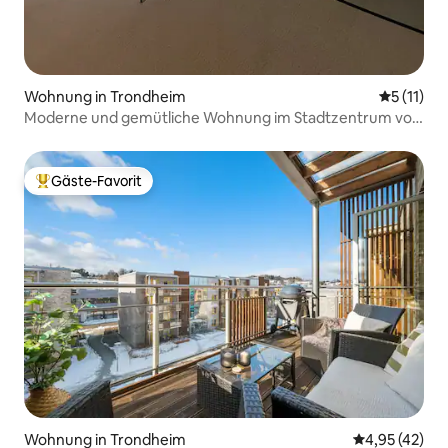
Wohnung in Trondheim
Durchschn
5 (11)
Moderne und gemütliche Wohnung im Stadtzentrum von
Trondheim
Gäste-Favorit
Beliebter Gäste-Favorit.
Wohnung in Trondheim
Durchschnitt
4,95 (42)