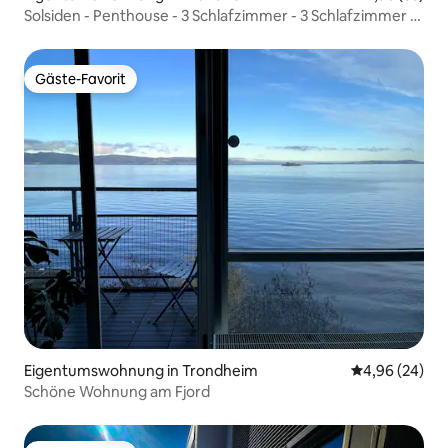
Solsiden - Penthouse - 3 Schlafzimmer - 3 Schlafzimmer -
2 Balkone
Gäste-Favorit
Gäste-Favorit
Eigentumswohnung in Trondheim
Durchschnittl
4,96 (24)
Schöne Wohnung am Fjord