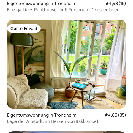
Eigentumswohnung in Trondheim
Durchschnitt
4,93 (15)
Einzigartiges Penthouse für 6 Personen - 1 kostenloser
Parkplatz
Gäste-Favorit
Gäste-Favorit
Eigentumswohnung in Trondheim
Durchschnittl
4,86 (35)
Lage der Altstadt: im Herzen von Bakklandet