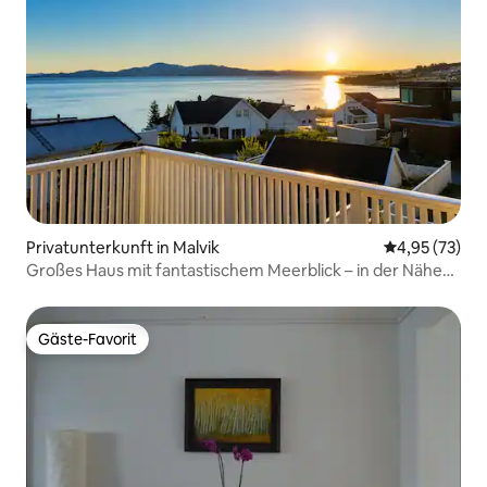
Privatunterkunft in Malvik
Durchschnitt
4,95 (73)
Großes Haus mit fantastischem Meerblick – in der Nähe
von Trondheim
Gäste-Favorit
Gäste-Favorit