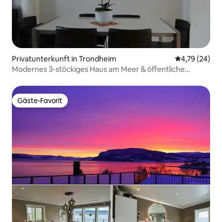
Privatunterkunft in Trondheim
Durchschnitt
4,79 (24)
Modernes 3-stöckiges Haus am Meer & öffentliche
Verkehrsmittel
Gäste-Favorit
Gäste-Favorit