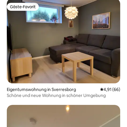
Gäste-Favorit
Gäste-Favorit
Eigentumswohnung in Sverresborg
Durchschnitt
4,91 (66)
Schöne und neue Wohnung in schöner Umgebung