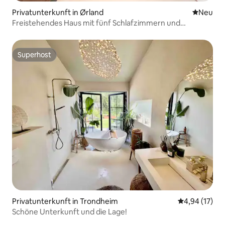
Privatunterkunft in Ørland
Neue Unt
Neu
Freistehendes Haus mit fünf Schlafzimmern und
schönem Meerblick.
Superhost
Superhost
Privatunterkunft in Trondheim
Durchschnitt
4,94 (17)
Schöne Unterkunft und die Lage!