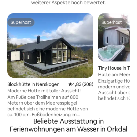
weiterer Aspekte hoch bewertet.
Superhost
Superhost
Superhost
Superhost
Tiny House in Tro
Hütte am Meer mit
Einzigartige Hütt
Blockhütte in Nerskogen
Durchschnittliche Bewertung: 4
4,83 (208)
modern und voll au
Moderne Hütte mit toller Aussicht!
Aussicht über den 
Am Fuße des Trollheimen auf 800
befindet sich 10–
Metern über dem Meeresspiegel
des Stadtzentrums
befindet sich eine moderne Hütte von
Busabfahrt. Bushal
ca. 100 qm. Fußbodenheizung im
entfernt. Die Hütt
Beliebte Ausstattung in
Wohnzimmer/in der Küche, im
für bis zu 2 Perso
Badezimmer und im Flur. Holzofen für
Obergeschoss befi
Ferienwohnungen am Wasser in Orkdal
zusätzliche Heizung. Sauna mit dem
Zwischengeschoss 