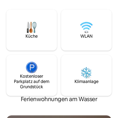
Badezimmer verbunden.
über eine Leiter zu
Kabelfernsehen und sehr gutes
bequemen Schlafc
Mobilfunknetz. Überdachte Terrasse
Kostenlose Parkpl
und Abstellraum mit Gartenmöbeln,
nur 1 Gehminute e
Kaminpfanne und Grill. Der Mieter
hinunter zum Haus
hinterlässt die Hütte in demselben
kostet extra, häng
Zustand, in dem er sie bei der Ankunft
Tage. Rauchen ve
vorgefunden hat. Die Reinigung wird mit
Küche
WLAN
Partys.
dem Gastgeber vereinbart – 600 NOK /
800 NOK für Aufenthalte ab 3 Nächten.
Ausgezeichnete Wandermöglichkeiten
und vorbereitete Skipisten direkt bei der
Hütte. Privatparkplatz für die Hütte.
Schneeschuhwandern außerhalb der
Wochenenden gegen Aufpreis
Kostenloser
Parkplatz auf dem
Klimaanlage
Grundstück
Ferienwohnungen am Wasser