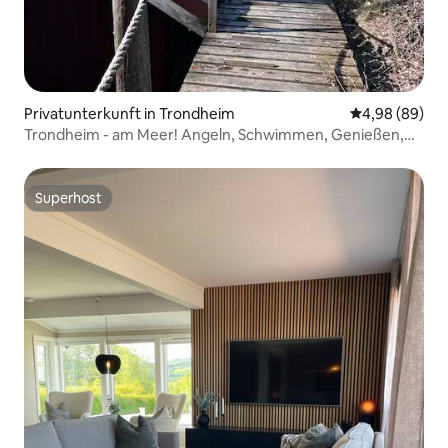
Privatunterkunft in Trondheim
Durchschnittl
4,98 (89)
Trondheim - am Meer! Angeln, Schwimmen, Genießen,
Nordlichter sehen.
Superhost
Superhost