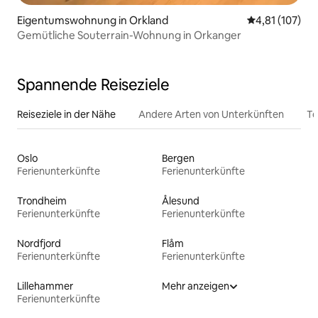
Eigentumswohnung in Orkland
Durchschnittl
4,81 (107)
Gemütliche Souterrain-Wohnung in Orkanger
Spannende Reiseziele
Reiseziele in der Nähe
Andere Arten von Unterkünften
To
Oslo
Bergen
Ferienunterkünfte
Ferienunterkünfte
Trondheim
Ålesund
Ferienunterkünfte
Ferienunterkünfte
Nordfjord
Flåm
Ferienunterkünfte
Ferienunterkünfte
Lillehammer
Mehr anzeigen
Ferienunterkünfte