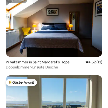
Superhost
Privatzimmer in Saint Margaret's Hope
Durchschnitt
4,62 (13)
Doppelzimmer-Ensuite Dusche
Gäste-Favorit
Beliebter Gäste-Favorit.