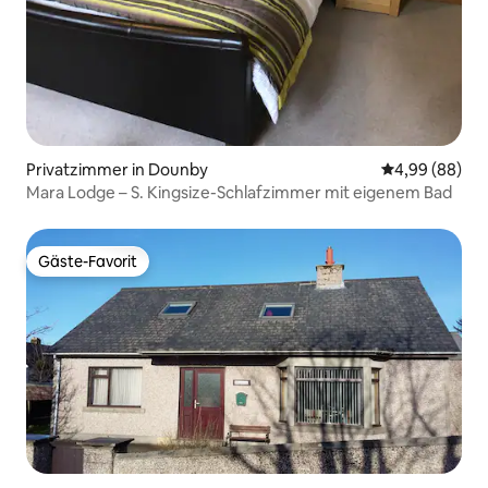
Privatzimmer in Dounby
Durchschnittl
4,99 (88)
Mara Lodge – S. Kingsize-Schlafzimmer mit eigenem Bad
Gäste-Favorit
Gäste-Favorit