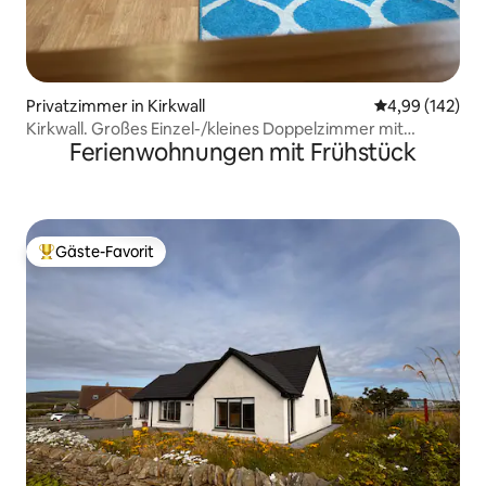
Privatzimmer in Kirkwall
Durchschnittli
4,99 (142)
Kirkwall. Großes Einzel-/kleines Doppelzimmer mit
Ferienwohnungen mit Frühstück
Frühstück
Gäste-Favorit
Beliebter Gäste-Favorit.