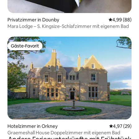
Privatzimmer in Dounby
Durchschnittl
4,99 (88)
Mara Lodge – S. Kingsize-Schlafzimmer mit eigenem Bad
Gäste-Favorit
Gäste-Favorit
Hotelzimmer in Orkney
Durchschnittl
4,97 (29)
Graemeshall House Doppelzimmer mit eigenem Bad