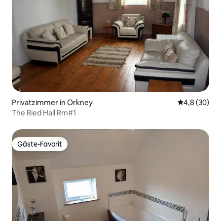
Privatzimmer in Orkney
Durchschnitt
4,8 (30)
The Ried Hall Rm#1
Gäste-Favorit
Gäste-Favorit