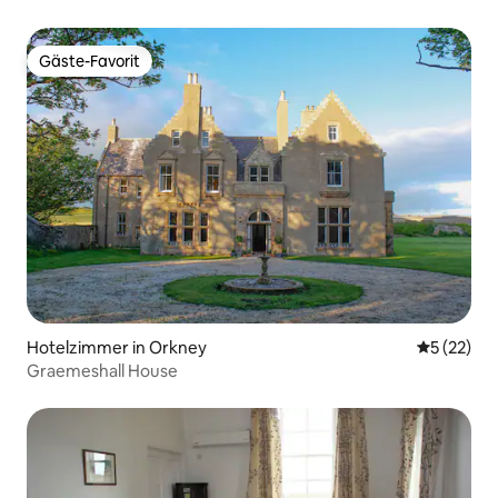
Gäste-Favorit
Gäste-Favorit
Hotelzimmer in Orkney
Durchschn
5 (22)
Graemeshall House