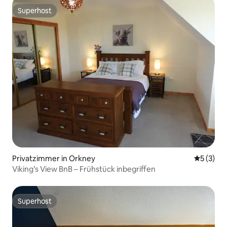
Superhost
Superhost
Privatzimmer in Orkney
Durchsch
5 (3)
Viking’s View BnB – Frühstück inbegriffen
Superhost
Superhost