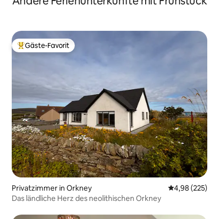
Andere Ferienunterkünfte mit Frühstück
Gäste-Favorit
Beliebter Gäste-Favorit.
Privatzimmer in Orkney
Durchschnittli
4,98 (225)
Das ländliche Herz des neolithischen Orkney