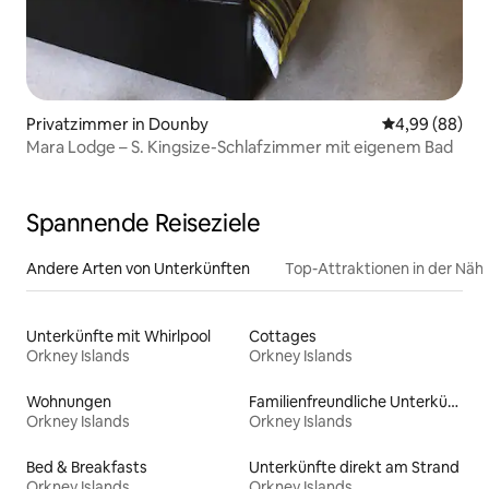
Privatzimmer in Dounby
Durchschnittl
4,99 (88)
Mara Lodge – S. Kingsize-Schlafzimmer mit eigenem Bad
Spannende Reiseziele
Andere Arten von Unterkünften
Top-Attraktionen in der Näh
Unterkünfte mit Whirlpool
Cottages
Orkney Islands
Orkney Islands
Wohnungen
Familienfreundliche Unterkünfte
Orkney Islands
Orkney Islands
Bed & Breakfasts
Unterkünfte direkt am Strand
Orkney Islands
Orkney Islands