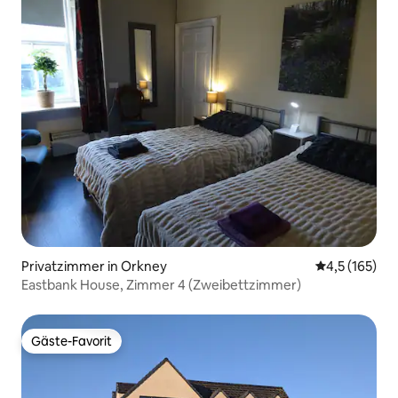
Privatzimmer in Orkney
Durchschnitt
4,5 (165)
Eastbank House, Zimmer 4 (Zweibettzimmer)
Gäste-Favorit
Gäste-Favorit