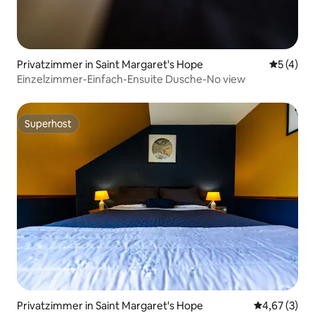
Privatzimmer in Saint Margaret's Hope
Durchsch
5 (4)
Einzelzimmer-Einfach-Ensuite Dusche-No view
Superhost
Superhost
Privatzimmer in Saint Margaret's Hope
Durchschnit
4,67 (3)