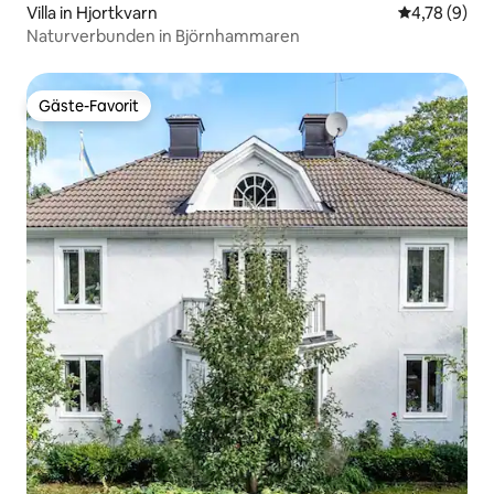
Villa in Hjortkvarn
Durchschnit
4,78 (9)
Naturverbunden in Björnhammaren
Gäste-Favorit
Gäste-Favorit