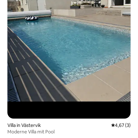
Villa in Västervik
Durchschnit
4,67 (3)
Moderne Villa mit Pool