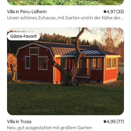
Villa in Peru-Lidhem
Durchschnitt
4,97 (33)
Unser schönes Zuhause, mit Garten und in der Nähe der
Stadt
Gäste-Favorit
Gäste-Favorit
Villa in Trosa
Durchschnitt
4,95 (77)
Neu, gut ausgestattet mit großem Garten