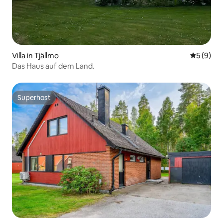
Villa in Tjällmo
Durchschn
5 (9)
Das Haus auf dem Land.
Superhost
Superhost