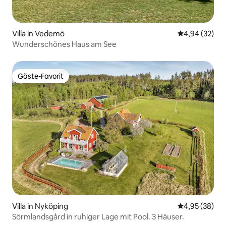
Villa in Vedemö
Durchschnittl
4,94 (32)
Wunderschönes Haus am See
Gäste-Favorit
Gäste-Favorit
Villa in Nyköping
Durchschnittl
4,95 (38)
Sörmlandsgård in ruhiger Lage mit Pool. 3 Häuser.