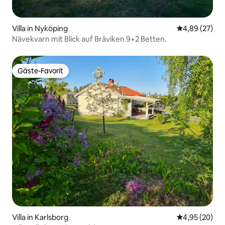
Villa in Nyköping
Durchschnittl
4,89 (27)
Nävekvarn mit Blick auf Bråviken 9+2 Betten.
Gäste-Favorit
Gäste-Favorit
Villa in Karlsborg
Durchschnittl
4,95 (20)