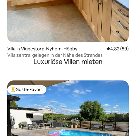
Villa in Viggestorp-Nyhem-Högby
Durchschnittl
4,82 (89)
Villa zentral gelegen in der Nähe des Strandes
Luxuriöse Villen mieten
Gäste-Favorit
Beliebter Gäste-Favorit.