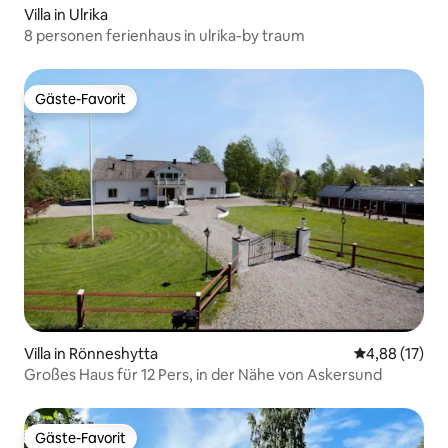
Villa in Ulrika
8 personen ferienhaus in ulrika-by traum
Gäste-Favorit
Gäste-Favorit
Villa in Rönneshytta
Durchschnitt
4,88 (17)
Großes Haus für 12 Pers, in der Nähe von Askersund
Gäste-Favorit
Gäste-Favorit