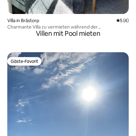
Villa in Bråstorp
Durchsch
5 (4)
Charmante Villa zu vermieten während der
Villen mit Pool mieten
Vätternrundan.
Gäste-Favorit
Gäste-Favorit