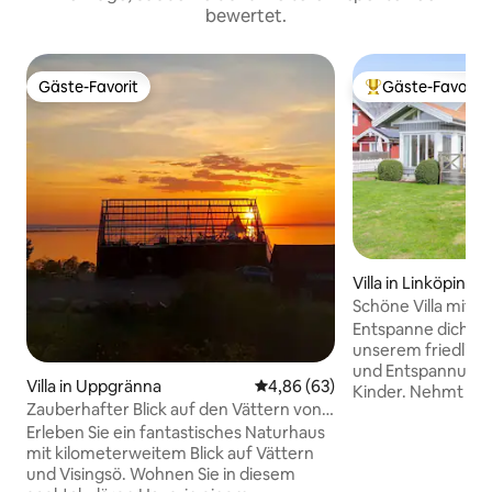
bewertet.
Gäste-Favorit
Gäste-Favorit
Gäste-Favorit
Beliebter Gäste-F
Villa in Linköping
Schöne Villa mit W
von See & Stadt
Entspanne dich mit
unserem friedliche
und Entspannung 
Villa in Uppgränna
Durchschnittliche Bewertung: 
4,86 (63)
Kinder. Nehmt die SUP-Boards und geht
Zauberhafter Blick auf den Vättern von
hinunter zum See. 
einem Naturhaus
Erleben Sie ein fantastisches Naturhaus
und springe auf d
mit kilometerweitem Blick auf Vättern
Garten. Genieße e
und Visingsö. Wohnen Sie in diesem
und grille ein gut