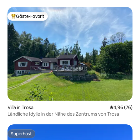
Gäste-Favorit
Beliebter Gäste-Favorit.
Villa in Trosa
Durchschnittl
4,96 (76)
Ländliche Idylle in der Nähe des Zentrums von Trosa
Superhost
Superhost