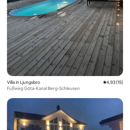
Villa in Ljungsbro
Durchschnitt
4,93 (15)
Fußweg Göta-Kanal Berg-Schleusen