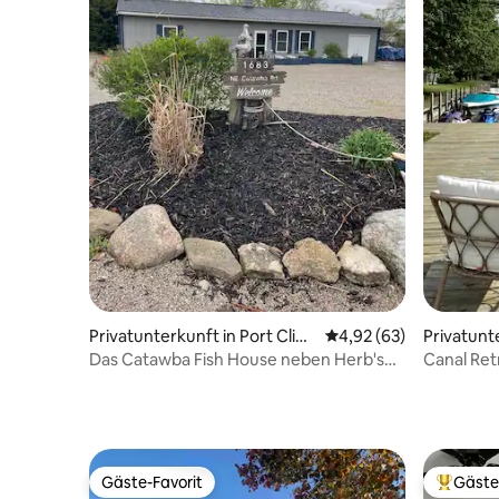
Privatunterkunft in Port Clint
Durchschnittliche Bew
4,92 (63)
Privatunte
on
on
Das Catawba Fish House neben Herb's
Canal Ret
Bait
Point
Gäste-Favorit
Gäste
Gäste-Favorit
Beliebte