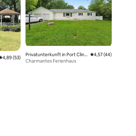
Privatunterkunft in Port Clint
Durchschnittliche Be
4,57 (44)
Durchschnittliche Bewertung: 4,89 von 5, 53 Bewertungen
4,89 (53)
on
Charmantes Ferienhaus
89 Bewertungen