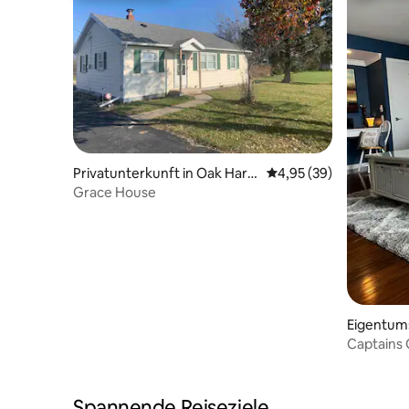
Privatunterkunft in Oak Harb
Durchschnittliche Bew
4,95 (39)
or
Grace House
Eigentum
linton
Captains 
Spannende Reiseziele