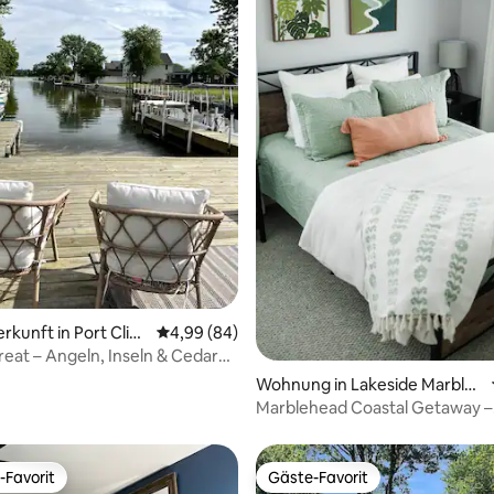
ertung: 4,92 von 5, 63 Bewertungen
rkunft in Port Clint
Durchschnittliche Bewertung: 4,99 von 5, 
4,99 (84)
reat – Angeln, Inseln & Cedar
Wohnung in Lakeside Marble
head
Marblehead Coastal Getaway –
erkunden, entspannen, wieder
-Favorit
Gäste-Favorit
r Gäste-Favorit.
Gäste-Favorit