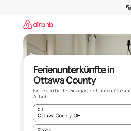
Zu
Inhalten
springen
Ferienunterkünfte in
Ottawa County
Finde und buche einzigartige Unterkünfte auf
Airbnb
Ort
Wenn Ergebnisse verfügbar sind, navigiere mit d
Check-in