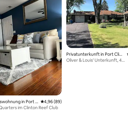
ertung: 4,95 von 5, 39 Bewertungen
Privatunterkunft in Port Clint
on
Oliver & Louis' Unterkunft, 4
Schlafzimmer 6 Betten!
swohnung in Port C
Durchschnittliche Bewertung: 4,96 von 5, 
4,96 (89)
Quarters im Clinton Reef Club