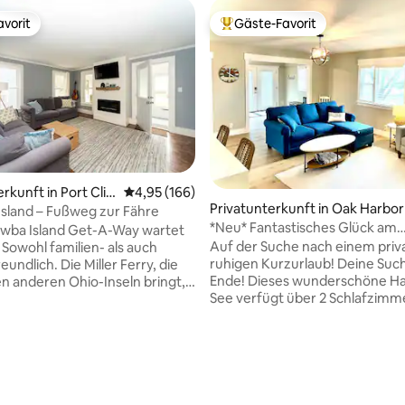
vorit
Gäste-Favorit
vorit
Beliebter Gäste-Favorit.
rkunft in Port Clin
Durchschnittliche Bewertung: 4,95 von 5, 1
4,95 (166)
Privatunterkunft in Oak Harbor
sland – Fußweg zur Fähre
*Neu* Fantastisches Glück am
awba Island Get-A-Way wartet
Sandstrand
Auf der Suche nach einem priv
ch
ruhigen Kurzurlaub! Deine Such
eundlich. Die Miller Ferry, die
Ende! Dieses wunderschöne H
en anderen Ohio-Inseln bringt,
See verfügt über 2 Schlafzimm
 State Parks und die
4 bequeme, warme Betten
ade sind zu Fuß erreichbar
(1 Queensize-Bett, 2 Einzelbet
n dieses Haus wirklich
1 ausklappbares Doppelbett im
ig. Genieße deinen Aufenthalt
ertung: 4,96 von 5, 83 Bewertungen
Eingangs-/Waschraum) und ein
chte die Sterne rund um den
ausgestattete Küche, in der du
feuerring oder geh nach
Kochen richtig ins Zeug legen k
nd genieße die lokalen