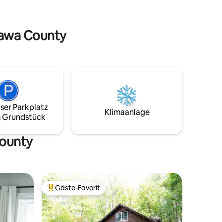
em
mit 2 Einzelbetten und TV. Das Haus
üche ist
verfügt über alles, was du brauchst, um
l für
deinen Urlaub zu einem angenehmen
ttawa County
Erlebnis zu machen. Kajaks, Liegestühle,
fekte Ort,
Kühlboxen, Fahrräder und Cornhole. Wir
 einen
haben viele Brettspiele, Würfel und
terne zu
Karten.
ser Parkplatz
Klimaanlage
 Grundstück
County
Gäste-Favorit
Beliebter Gäste-Favorit.