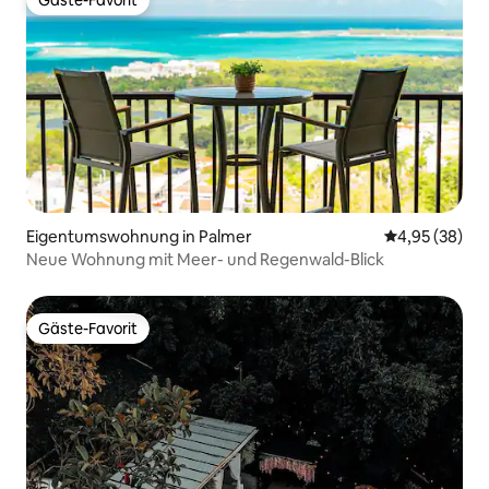
Gäste-Favorit
Gäste-Favorit
Eigentumswohnung in Palmer
Durchschnittl
4,95 (38)
Neue Wohnung mit Meer- und Regenwald-Blick
Gäste-Favorit
Gäste-Favorit