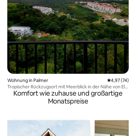
Wohnung in Palmer
Durchschnitt
4,97 (74)
Tropischer Rückzugsort mit Meerblick in der Nähe von El
Komfort wie zuhause und großartige
Yunque
Monatspreise