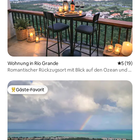
Wohnung in Río Grande
Durchschn
5 (19)
Romantischer Rückzugsort mit Blick auf den Ozean und El
Yunque
Gäste-Favorit
Beliebter Gäste-Favorit.