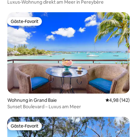
Luxus-Wohnung direkt am Meer in Pereybère
Gäste-Favorit
Gäste-Favorit
Wohnung in Grand Baie
Durchschnittli
4,98 (142)
Sunset Boulevard – Luxus am Meer
Gäste-Favorit
Gäste-Favorit