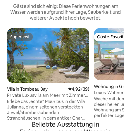
Gäste sind sich einig: Diese Ferienwohnungen am
Wasser werden aufgrund ihrer Lage, Sauberkeit und
weiterer Aspekte hoch bewertet.
Superhost
Gäste-Favorit
Superhost
Gäste-Favorit
Wohnung in Grand
Villa in Tombeau Bay
Durchschnittliche Bewertung: 
4,92 (39)
Luxus-Wohnung a
Private Luxusvilla am Meer mit Zimmern
Wache mit dem Ra
mit eigenem Bad
Erlebe das „echte“ Mauritius in der Villa
dieser hellen un
Julianna, einem seltenen versteckten
Wohnung am Strand
Juwel/atemberaubenden
perfekter Lage 2 
Strandhäuschen, in dem antiker Charme
entfernt befindet
Beliebte Ausstattung in
auf modernen Luxus trifft. Dieses
Komfort und Ents
liebevoll renovierte Haus verfügt über