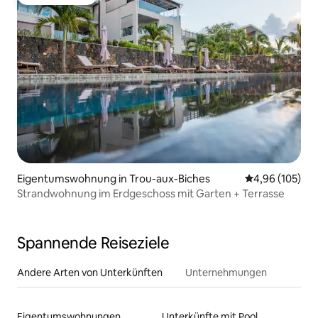
Gäste-Favorit
Eigentumswohnung in Trou-aux-Biches
Durchschnittli
4,96 (105)
Strandwohnung im Erdgeschoss mit Garten + Terrasse
Spannende Reiseziele
Andere Arten von Unterkünften
Unternehmungen
Eigentumswohnungen
Unterkünfte mit Pool