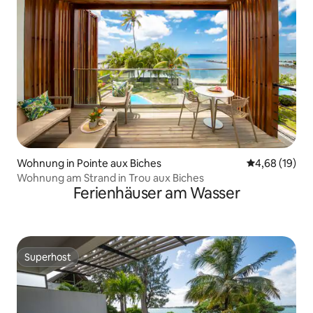
Wohnung in Pointe aux Biches
Durchschnitt
4,68 (19)
Wohnung am Strand in Trou aux Biches
Ferienhäuser am Wasser
Superhost
Superhost