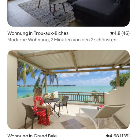
Wohnung in Trou-aux-Biches
Durchschnit
4,8 (46)
Moderne Wohnung, 2 Minuten von den 2 schönsten
Stränden!
Wohnung in Grand Baie
Durchschnittl
4,68 (135)