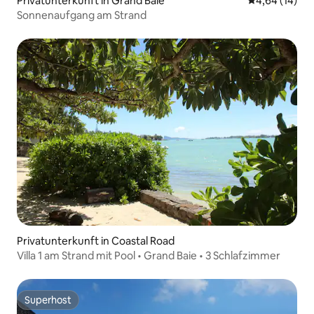
Privatunterkunft in Grand Baie
Durchschnitt
4,64 (14)
Sonnenaufgang am Strand
Privatunterkunft in Coastal Road
Villa 1 am Strand mit Pool • Grand Baie • 3 Schlafzimmer
Superhost
Superhost