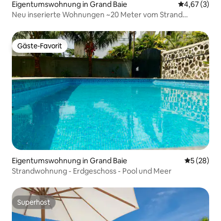
Eigentumswohnung in Grand Baie
Durchschnit
4,67 (3)
Neu inserierte Wohnungen ~20 Meter vom Strand
entfernt
Gäste-Favorit
Gäste-Favorit
Eigentumswohnung in Grand Baie
Durchschni
5 (28)
Strandwohnung - Erdgeschoss - Pool und Meer
Superhost
Superhost