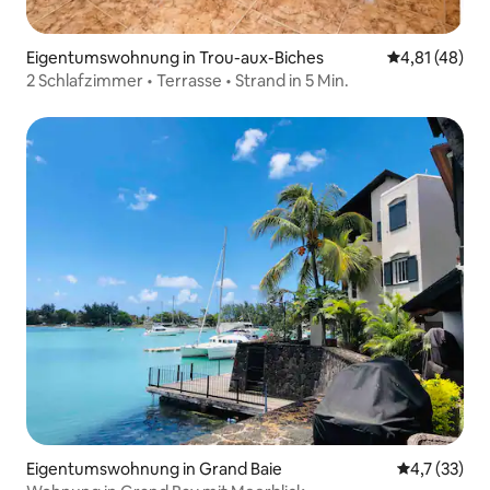
Eigentumswohnung in Trou-aux-Biches
Durchschnitt
4,81 (48)
2 Schlafzimmer • Terrasse • Strand in 5 Min.
Eigentumswohnung in Grand Baie
Durchschnit
4,7 (33)