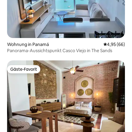
Wohnung in Panamá
Durchschnittl
4,95 (66)
Panorama-Aussichtspunkt Casco Viejo in The Sands
Gäste-Favorit
Gäste-Favorit