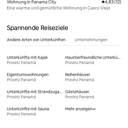
Wohnung in Panama City
Durchschnitt
4,83 (12)
Eine warme und gemütliche Wohnung in Casco Viejo
Spannende Reiseziele
Andere Arten von Unterkünften
Unternehmungen
Unterkünfte mit Kajak
Haustierfreundliche Unterkünfte
Provinz Panamá
Provinz Panamá
Eigentumswohnungen
Reihenhäuser
Provinz Panamá
Provinz Panamá
Unterkünfte mit Strandzugang
Gästehäuser
Provinz Panamá
Provinz Panamá
Unterkünfte mit Sauna
Mehr anzeigen
Provinz Panamá