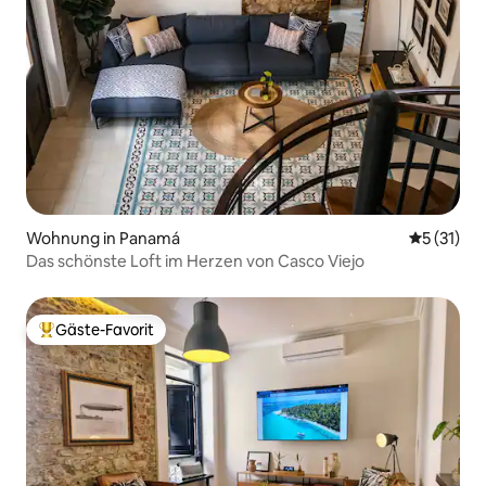
Wohnung in Panamá
Durchschn
5 (31)
Das schönste Loft im Herzen von Casco Viejo
Gäste-Favorit
Beliebter Gäste-Favorit.