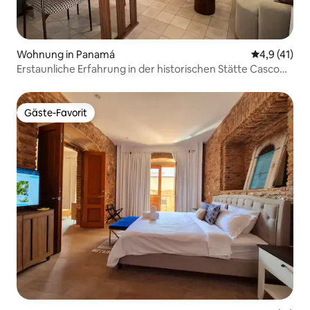
Wohnung in Panamá
Durchschnit
4,9 (41)
Erstaunliche Erfahrung in der historischen Stätte Casco
Viejo 3
Gäste-Favorit
Gäste-Favorit