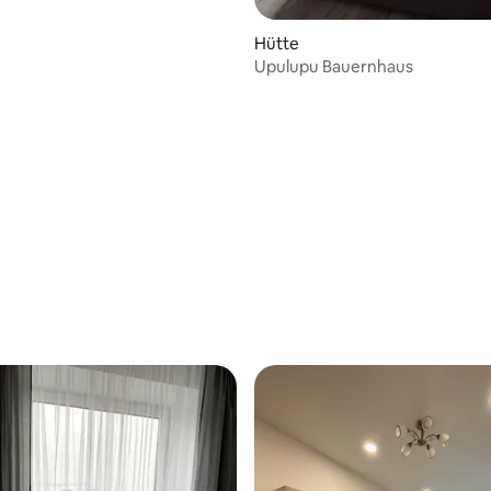
Hütte
Upulupu Bauernhaus
 Bewertung: 5 von 5, 3 Bewertungen