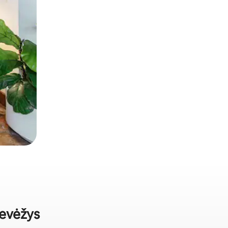
nevėžys