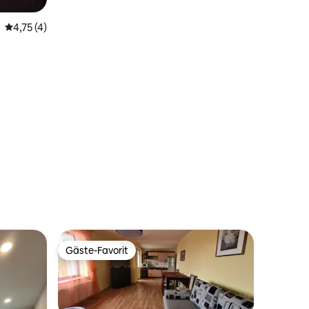
Durchschnittliche Bewertung: 4,75 von 5, 4 Bewertungen
4,75 (4)
Gäste-Favorit
Gäste-Favorit