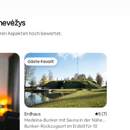
anevėžys
teren Aspekten hoch bewertet.
Wohnun
Gäste-Favorit
Gäste
Gäste-Favorit
Beliebte
Parko Re
Willkomm
Anwesen 
Es versp
Aufentha
Sie erstr
viel Kom
verbinde
schafft 
09 Bewertungen
Erdhaus
Durchschnittlich
5 (7)
herrliche
Medeina-Bunker mit Sauna in der Nähe
entspann
von Panevėžys
Bunker-Rückzugsort im Erdstil für 10
zu genieß