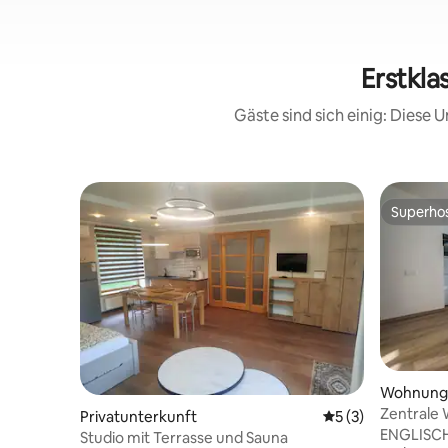
Erstkla
Gäste sind sich einig: Diese
Superho
Superho
Wohnung
Zentrale 
Privatunterkunft
Durchschnittliche
5 (3)
ENGLISCH
Studio mit Terrasse und Sauna