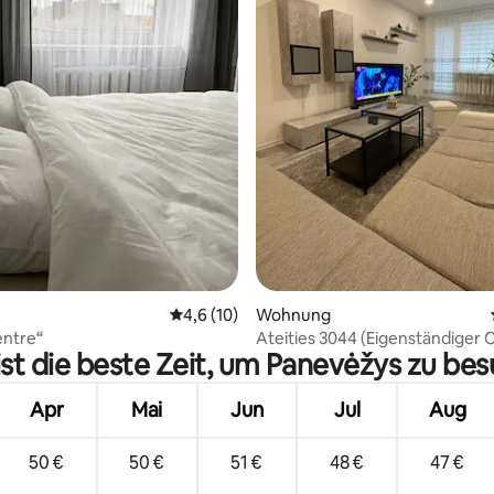
wertung: 4,86 von 5, 7 Bewertungen
Durchschnittliche Bewertung: 4,6 von 5, 
4,6 (10)
Wohnung
entre“
Ateities 3044 (Eigenständiger 
st die beste Zeit, um Panevėžys zu be
Apr
Mai
Jun
Jul
Aug
50 €
50 €
51 €
48 €
47 €