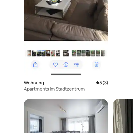
Wohnung
Durchschnittliche
5 (3)
Apartments im Stadtzentrum