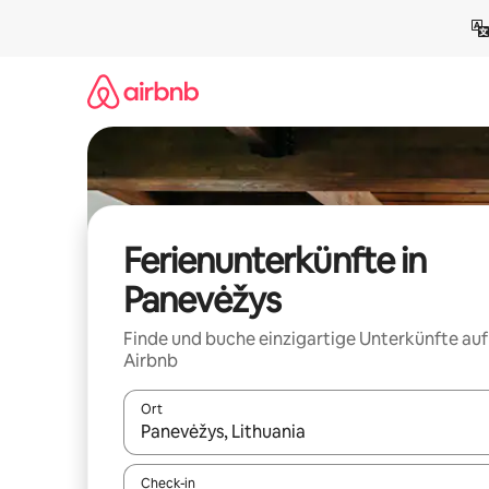
Zu
Inhalten
springen
Ferienunterkünfte in
Panevėžys
Finde und buche einzigartige Unterkünfte auf
Airbnb
Ort
Wenn Ergebnisse verfügbar sind, navigiere mit d
Check-in