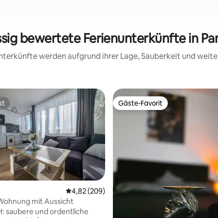
ssig bewertete Ferienunterkünfte in P
 Unterkünfte werden aufgrund ihrer Lage, Sauberkeit und wei
st
Gäste-Favorit
st
Gäste-Favorit
Durchschnittliche Bewertung: 4,82 von 5, 2
4,82 (209)
Wohnung mit Aussicht
 Bewertung: 5 von 5, 3 Bewertungen
: saubere und ordentliche