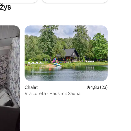
ähe.
ėžys
20 Bewertungen
Chalet
Durchschnittliche Be
4,83 (23)
Vila Loreta - Haus mit Sauna