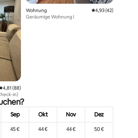
Wohnung
Durchschnittliche Be
4,93 (42)
Geräumige Wohnung I
10 Bewertungen
Durchschnittliche Bewertung: 4,81 von 5, 88 Bewertungen
4,81 (88)
Check-in)
suchen?
Sep
Okt
Nov
Dez
45 €
44 €
44 €
50 €