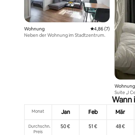
Wohnung
Durchschnittliche Be
4,86 (7)
Neben der Wohnung im Stadtzentrum.
Wohnung
Suite „I C
Wann i
Monat
Jan
Feb
Mär
50 €
51 €
48 €
Durchschn.
Preis