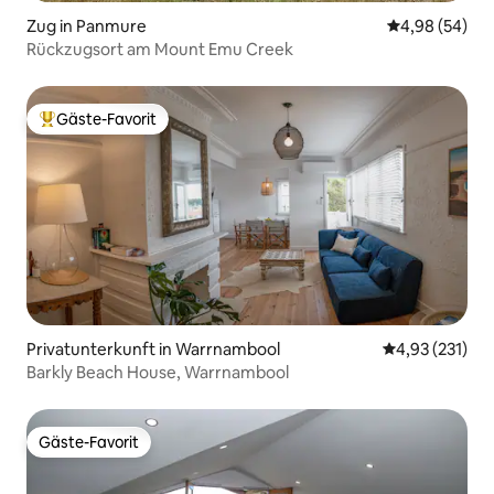
Zug in Panmure
Durchschnittl
4,98 (54)
Rückzugsort am Mount Emu Creek
Gäste-Favorit
Beliebter Gäste-Favorit.
Privatunterkunft in Warrnambool
Durchschnittl
4,93 (231)
Barkly Beach House, Warrnambool
Gäste-Favorit
Gäste-Favorit