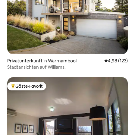
Privatunterkunft in Warrnambool
Durchschnittl
4,98 (123)
Stadtansichten auf Williams.
Gäste-Favorit
Beliebter Gäste-Favorit.