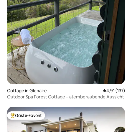
Cottage in Glenaire
Durchschnittl
4,91 (137)
Outdoor Spa Forest Cottage – atemberaubende Aussicht
Gäste-Favorit
Beliebter Gäste-Favorit.