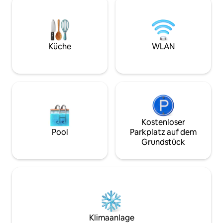
Supermärkten entfernt und eignet sich
oder 4 km vom Str
für Paare und kleine Familien. Weitere
kostenlose Parkpl
Attraktionen sind Timboon Fine Ice
Grundstück und w
Cream, Timboon Distillery und Berry
spazieren gehst, i
World. Wir stellen Bettwäsche,
oder 2 Minuten Fa
Küche
WLAN
Handtücher und einige grundlegende
Flaschenladen, zu
Frühstücks- und Speisekammervorräte
Fish and Chips, Th
zur Verfügung.
Kostenloser
Pool
Parkplatz auf dem
Grundstück
Klimaanlage