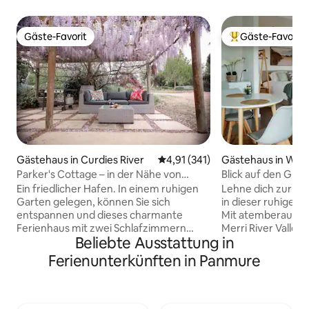
Gäste-Favorit
Gäste-Favorit
Gäste-Favorit
Beliebter Gäste-F
Gästehaus in Curdies River
Durchschnittliche Bewertung: 4
4,91 (341)
Gästehaus in War
Parker's Cottage – in der Nähe von
Blick auf den Guts
Timboon und GOR
Ein friedlicher Hafen. In einem ruhigen
Lehne dich zurück
Garten gelegen, können Sie sich
in dieser ruhigen, 
entspannen und dieses charmante
Mit atemberauben
Ferienhaus mit zwei Schlafzimmern
Merri River Valle
Beliebte Ausstattung in
genießen, das es als wunderbaren
Views wirst du dic
Ausgangspunkt für die Erkundung von
Gelassenheit uns
Ferienunterkünften in Panmure
Timboon und der Great Ocean Road
Studiowohnung verlieben. E
nutzt. Das Parker's Cottage ist weniger
tollen Grill-/Feuer
als zehn Autominuten von Timboons
befinden uns am 
fabelhaften Cafés, Geschäften und
Warrnambool und