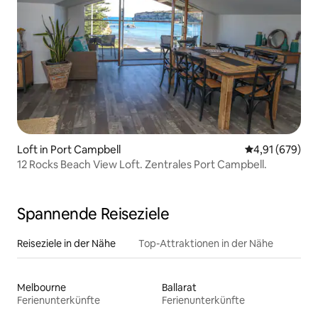
Loft in Port Campbell
Durchschnittli
4,91 (679)
12 Rocks Beach View Loft. Zentrales Port Campbell.
Spannende Reiseziele
Reiseziele in der Nähe
Top-Attraktionen in der Nähe
Melbourne
Ballarat
Ferienunterkünfte
Ferienunterkünfte