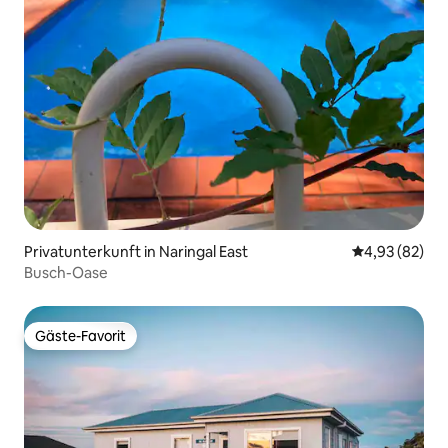
Privatunterkunft in Naringal East
Durchschnittl
4,93 (82)
Busch-Oase
Gäste-Favorit
Gäste-Favorit