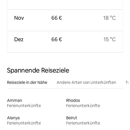
Nov
66 €
18 °C
Dez
66 €
15 °C
Spannende Reiseziele
Reiseziele in der Nähe
Andere Arten von Unterkünften
To
Amman
Rhodos
Ferienunterkünfte
Ferienunterkünfte
Alanya
Beirut
Ferienunterkünfte
Ferienunterkünfte