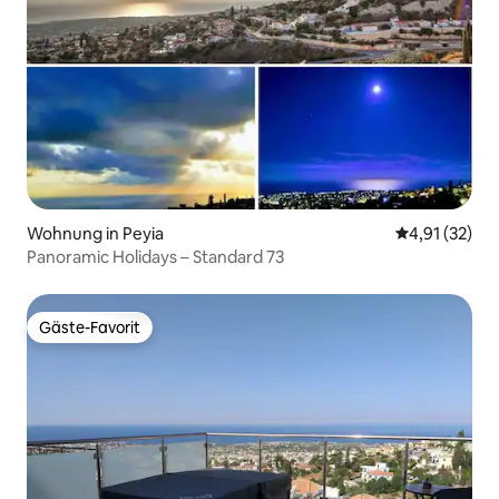
Wohnung in Peyia
Durchschnitt
4,91 (32)
Panoramic Holidays – Standard 73
Gäste-Favorit
Gäste-Favorit