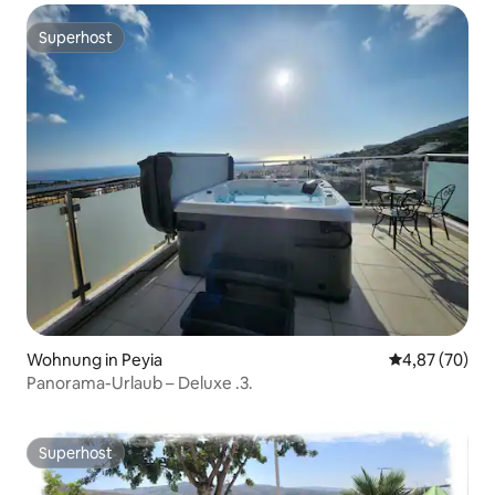
Superhost
Superhost
Wohnung in Peyia
Durchschnittl
4,87 (70)
Panorama-Urlaub – Deluxe .3.
Superhost
Superhost