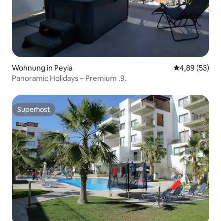
Wohnung in Peyia
Durchschnittl
4,89 (53)
Panoramic Holidays – Premium .9.
Superhost
Superhost