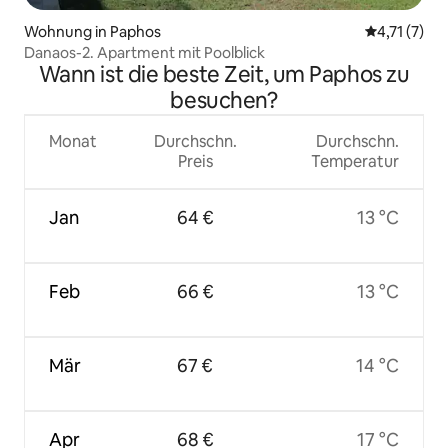
Wohnung in Paphos
Durchschnit
4,71 (7)
Danaos-2. Apartment mit Poolblick
Wann ist die beste Zeit, um Paphos zu
besuchen?
Monat
Durchschn.
Durchschn.
Preis
Temperatur
Jan
64 €
13 °C
Feb
66 €
13 °C
Mär
67 €
14 °C
Apr
68 €
17 °C