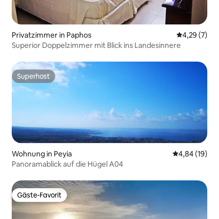
Privatzimmer in Paphos
Durchschnit
4,29 (7)
Superior Doppelzimmer mit Blick ins Landesinnere
Superhost
Superhost
Wohnung in Peyia
Durchschnitt
4,84 (19)
Panoramablick auf die Hügel A04
Gäste-Favorit
Gäste-Favorit