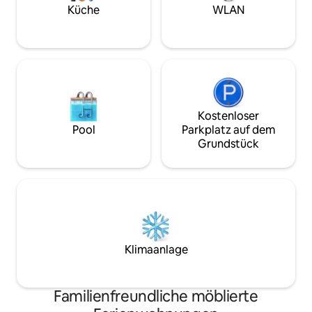
dem aus man überallhin in Paphos
Küche
WLAN
fahren kann, nur wenige Meter entfernt
ist. Bushaltestelle direkt vor dem
Gebäude
Kostenloser
Pool
Parkplatz auf dem
Grundstück
Klimaanlage
Familienfreundliche möblierte