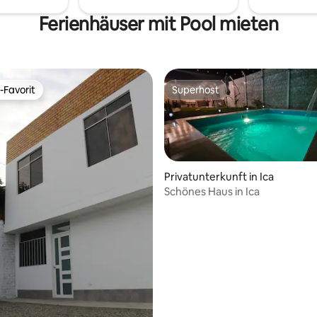
Komfort genießen möchten, in
von allem
Ferienhäuser mit Pool mieten
-Favorit
Superhost
r Gäste-Favorit.
Superhost
Privatunterkunft in Ica
Schönes Haus in Ica
wertung: 4,77 von 5, 71 Bewertungen