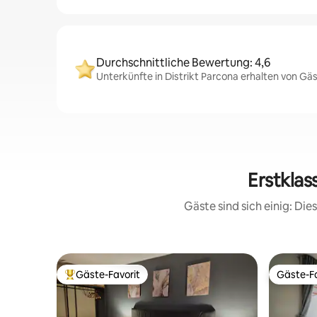
Durchschnittliche Bewertung: 4,6
Unterkünfte in Distrikt Parcona erhalten von Gä
Erstklas
Gäste sind sich einig: Di
Gäste-Favorit
Gäste-Fa
Beliebter Gäste-Favorit.
Gäste-Fa