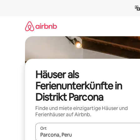
Zu
Inhalten
springen
Häuser als
Ferienunterkünfte in
Distrikt Parcona
Finde und miete einzigartige Häuser und
Ferienhäuser auf Airbnb.
Ort
Wenn Ergebnisse verfügbar sind, navigiere mit d