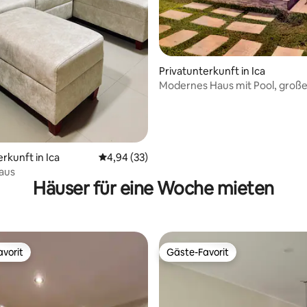
Privatunterkunft in Ica
Modernes Haus mit Pool, groß
und Grill
rkunft in Ica
Durchschnittliche Bewertung: 4,94 von 5, 
4,94 (33)
aus
Häuser für eine Woche mieten
vorit
Gäste-Favorit
vorit
Gäste-Favorit