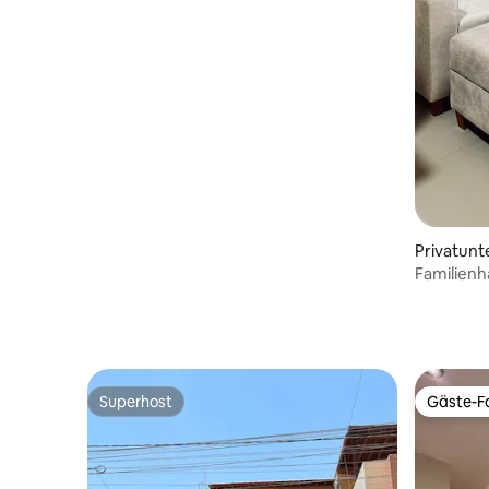
Privatunte
Familienh
Superhost
Gäste-Fa
Superhost
Gäste-Fa