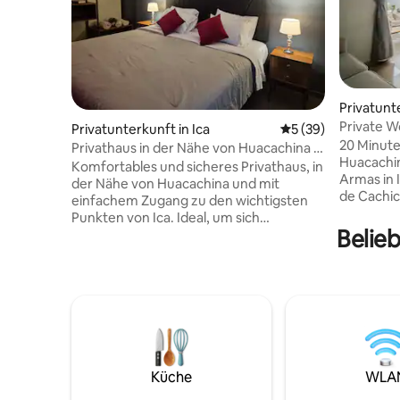
Privatunte
Private Wohn
Privatunterkunft in Ica
Durchschnittliche 
5 (39)
und Grill
20 Minute
Privathaus in der Nähe von Huacachina –
Huacachin
Kingsize-Bett – Klimaanlage
Komfortables und sicheres Privathaus, in
Armas in 
der Nähe von Huacachina und mit
de Cachi
einfachem Zugang zu den wichtigsten
zweistöck
Punkten von Ica. Ideal, um sich
Wohnanlag
Belieb
auszuruhen oder in Ruhe zu arbeiten. Sie
um die Uhr
verfügt über 2 Schlafzimmer, ein
Gruppe. E
Kingsize-Bett, ein Wohnzimmer, ein
Terrasse, 
Esszimmer, eine ausgestattete Küche,
schnelles
einen Smart-TV und eine Klimaanlage im
Smart-TV
Hauptschlafzimmer. Autonomer Eingang
was du f
für zusätzlichen Komfort. Ruhige und
sicheren 
sichere Gegend, mit Parkplätzen vor
für Remot
dem Grundstück. Bei Buchungen von 1-2
Küche
WLA
jetzt und
Gästen wird 1 Schlafzimmer zur
Privatsph