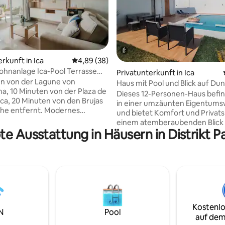
rkunft in Ica
Durchschnittliche Bewertung: 4,89 von 5, 
4,89 (38)
anlage Ica-Pool Terrasse
Bewertung: 5 von 5, 39 Bewertungen
Privatunterkunft in Ica
n von der Lagune von
Haus mit Pool und Blick auf Du
a, 10 Minuten von der Plaza de
Dieses 12-Personen-Haus befin
Ica, 20 Minuten von den Brujas
in einer umzäunten Eigentum
che entfernt. Modernes
und bietet Komfort und Privat
iges Haus in einer bewachten
einem atemberaubenden Blick 
e mit Sicherheitsdienst rund
te Ausstattung in Häusern in Distrikt 
Düne. Das Haus verfügt über e
. Ideal für Familien oder eine
mit Skater, 4 komfortable Zim
s verfügt über einen Pool, eine
Badezimmer, die alles bieten, 
einen Grill, Parkplätze und
für einen angenehmen Aufenth
 WLAN. Voll ausgestattet mit
braucht. Nur 15 Minuten von de
, Waschmaschine und allem,
Huacachina und 10 Minuten vo
ür einen angenehmen und
Plaza de Armas de Ica entfernt,
Aufenthalt benötigst. Perfekt
einfachen Zugang zu allen
e-Arbeit oder Urlaub. Buche
Kostenlo
Sehenswürdigkeiten. Ideal für 
N
Pool
 genieße Komfort und
auf dem
Gruppen, die die Region mit d
äre.