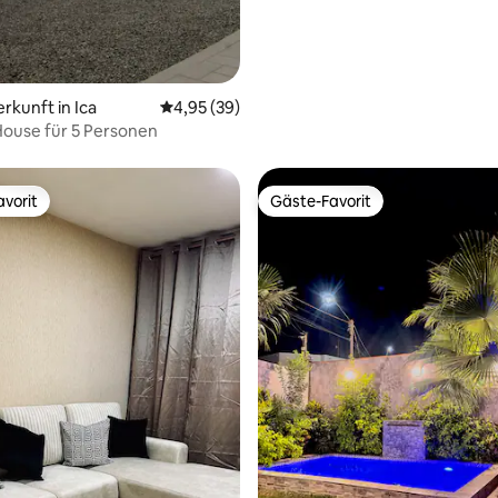
rkunft in Ica
Durchschnittliche Bewertung: 4,95 von 5, 
4,95 (39)
ouse für 5 Personen
vorit
Gäste-Favorit
vorit
Gäste-Favorit
wertung: 4,83 von 5, 6 Bewertungen