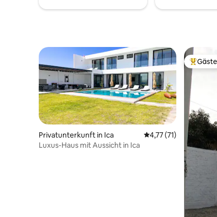
Verfügung gestellt. Bei Buchungen von
3–4 Gästen werden beide Zimmer zur
Verfügung gestellt.
Gäste
Beliebte
Privatunterkunft in Ica
Durchschnittliche Be
4,77 (71)
Luxus-Haus mit Aussicht in Ica