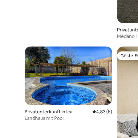
Privatunte
Médano H
Gäste-Fa
Gäste-Fa
Privatunterkunft in Ica
Durchschnittliche Be
4,83 (6)
Landhaus mit Pool.