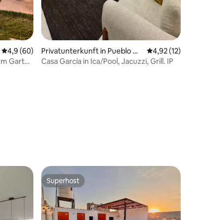
Durchschnittliche Bewertung: 4,9 von 5, 60 Bewertungen
4,9 (60)
Privatunterkunft in Pueblo Nu
Durchschnittliche Be
4,92 (12)
evo
em Garten
Casa García in Ica/Pool, Jacuzzi, Grill. IP
33 Bewertungen
Superhost
Superhost