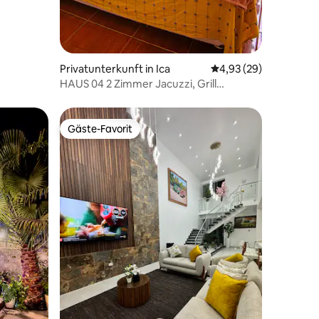
39 Bewertungen
Privatunterkunft in Ica
Durchschnittliche Be
4,93 (29)
HAUS 04 2 Zimmer Jacuzzi, Grill
Klimaanlage 8 Personen
Gäste-Favorit
Gäste-Favorit