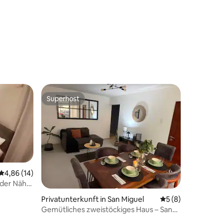
Superhost
Superhost
Durchschnittliche Bewertung: 4,86 von 5, 14 Bewertungen
4,86 (14)
n der Nähe
47 Bewertungen
Privatunterkunft in San Miguel
Durchschnittlich
5 (8)
Gemütliches zweistöckiges Haus – San
Miguel