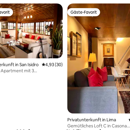
vorit
Gäste-Favorit
vorit
Gäste-Favorit
rtung: 4,91 von 5, 104 Bewertungen
rkunft in San Isidro
Durchschnittliche Bewertung: 4,93 von 5, 
4,93 (30)
Apartment mit 3
mern im Olivenhain in San
Privatunterkunft in Lima
Gemütliches Loft C in Casona