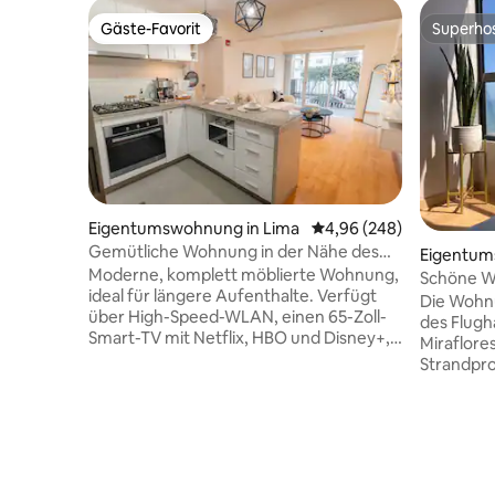
Gäste-Favorit
Superho
Gäste-Favorit
Superho
Eigentumswohnung in Lima
Durchschnittliche Bewe
4,96 (248)
Gemütliche Wohnung in der Nähe des
Eigentum
Flughafens mit Pool, Fitnessstudio &
Moderne, komplett möblierte Wohnung,
Miguel
Schöne Wo
Parkplatz
ideal für längere Aufenthalte. Verfügt
Ozean
Die Wohnu
über High-Speed-WLAN, einen 65-Zoll-
des Flugh
Smart-TV mit Netflix, HBO und Disney+,
Miraflore
eine voll ausgestattete Küche mit einer
Strandpr
Espressomaschine und einem
allen Zim
Wasserfilter, einen Waschtrockner, ein
über eine
Doppelbett und einen Balkon. Das
Stunden-S
Gebäude bietet einen Swimmingpool,
einen Tra
einen Fitnessraum und einen
und direk
Coworking-Bereich. Genieße einen 24-
rund um di