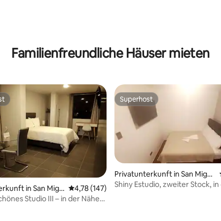
ertung: 4,92 von 5, 113 Bewertungen
Familienfreundliche Häuser mieten
st
Superhost
st
Superhost
Privatunterkunft in San Migu
el
Shiny Estudio, zweiter Stock, i
erkunft in San Migu
Durchschnittliche Bewertung: 4,78 von 5, 1
4,78 (147)
von San Marcos und PUCP
önes Studio III – in der Nähe
wertung: 4,8 von 5, 30 Bewertungen
M und PUCP, mit eigenem
mer