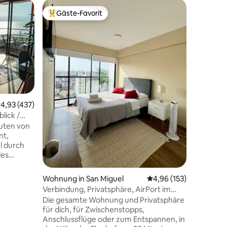
Wohnung 
Gäste-Favorit
Gäste
Beliebter Gäste-Favorit.
Beliebte
Wohnung_
Stilvoll
von Miraflores Die Unte
besten W
einen Blo
besten Fi
der Nähe
Supermark
Top-Rest
urchschnittliche Bewertung: 4,93 von 5, 437 Bewertungen
4,93 (437)
Gehweite. Die Wohnung befindet s
ick /
73 Bewertungen
dritten S
nuten von
über ein
nt,
einen of
l durch
ausgesta
des
Arbeitsb
m Auto. -
multifunk
guel und
Wohnung in San Miguel
Durchschnittliche Bew
4,96 (153)
 in denen
Verbindung, Privatsphäre, AirPort im
s,
gesamten Apartment, alles für dich
Die gesamte Wohnung und Privatsphäre
für dich, für Zwischenstopps,
dest) -
Anschlussflüge oder zum Entspannen, in
en wie