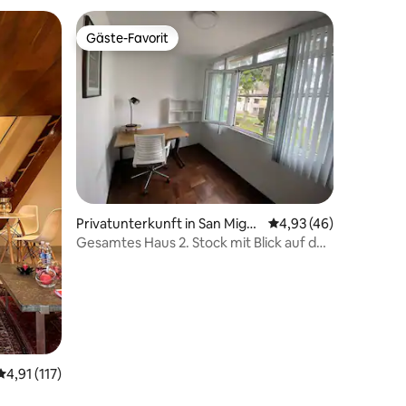
Gäste-Favorit
Gäste-Favorit
30 Bewertungen
Privatunterkunft in San Migu
Durchschnittliche Be
4,93 (46)
el
Gesamtes Haus 2. Stock mit Blick auf den
Park in der Nähe der Arena 1
Durchschnittliche Bewertung: 4,91 von 5, 117 Bewertungen
4,91 (117)