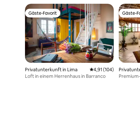
Lachen, Träumen und Genießen!!!
Gäste-Favorit
Gäste-Fa
Gäste-Favorit
Gäste-Fa
Privatunterkunft in Lima
Durchschnittliche Bewe
4,91 (104)
Privatunte
Loft in einem Herrenhaus in Barranco
Premium-
Schlafzim
Isidro