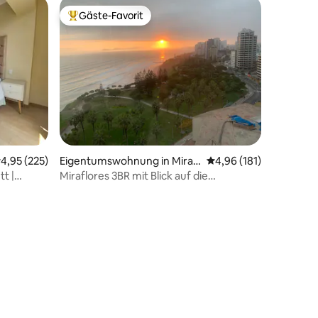
Gäste-Favorit
Beliebter Gäste-Favorit.
urchschnittliche Bewertung: 4,95 von 5, 225 Bewertungen
4,95 (225)
Eigentumswohnung in Mirafl
Durchschnittliche Bew
4,96 (181)
ores
t |
Miraflores 3BR mit Blick auf die
Meeresklippen
16 Bewertungen