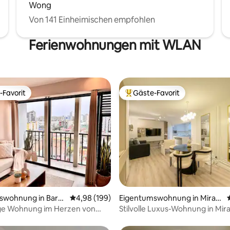
Wong
Von 141 Einheimischen empfohlen
Ferienwohnungen mit WLAN
-Favorit
Gäste-Favorit
r Gäste-Favorit.
Beliebter Gäste-Favorit.
rtung: 4,93 von 5, 109 Bewertungen
swohnung in Barra
Durchschnittliche Bewertung: 4,98 von 5, 1
4,98 (199)
Eigentumswohnung in Mirafl
ores
e Wohnung im Herzen von
Stilvolle Luxus-Wohnung in Mir
*zentral*