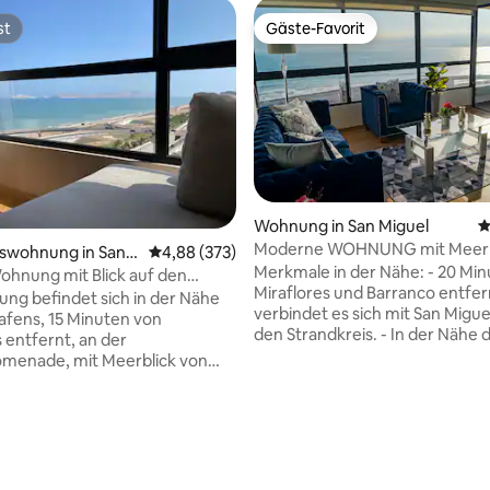
st
Gäste-Favorit
st
Gäste-Favorit
rtung: 4,96 von 5, 248 Bewertungen
Wohnung in San Miguel
D
Moderne WOHNUNG mit Meerbl
swohnung in San
Durchschnittliche Bewertung: 4,88 von 5, 3
4,88 (373)
3 Schlafzimmer / Pool​
Merkmale in der Nähe: - 20 Mi
hnung mit Blick auf den
Miraflores und Barranco entfer
ng befindet sich in der Nähe
verbindet es sich mit San Migue
afens, 15 Minuten von
den Strandkreis. - In der Nähe 
s entfernt, an der
Flughafens, 20 Minuten mit de
omenade, mit Meerblick von
7 Minuten von der Plaza San Mi
mern. Das Gebäude verfügt
Open Plaza (2 Einkaufszentren,
n Pförtner und einen 24-
du eine Vielzahl von Restaurant
icherheitsdienst. Wir bieten
Geschäften und
nsferservice zum Flughafen
Unterhaltungsmöglichkeiten fin
te Unterstützung für die Gäste
An der Küste werden Aktivität
e Uhr. Sie ist komplett