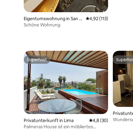
Eigentumswohnung in San M
Durchschnittliche Bew
4,92 (113)
iguel
Schöne Wohnung
Superhost
Superho
Superhost
Superho
Privatunt
el
Wundersch
Privatunterkunft in Lima
Durchschnittliche Be
4,8 (30)
von UNMS
Palmeras House ist ein möbliertes
Badezim
Wohnhaus und der perfekte Ort zum