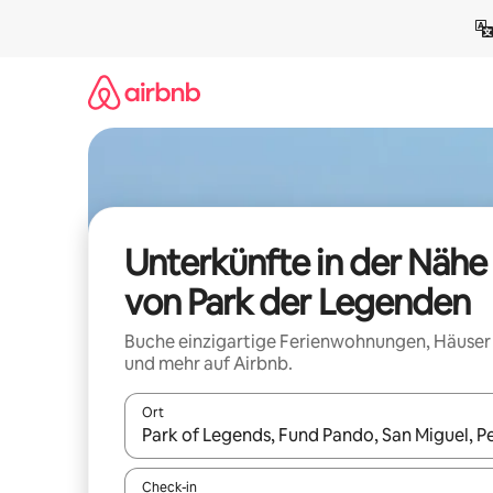
Zu
Inhalten
springen
Unterkünfte in der Nähe
von Park der Legenden
Buche einzigartige Ferienwohnungen, Häuser
und mehr auf Airbnb.
Ort
Wenn Ergebnisse verfügbar sind, navigiere mit d
Check-in