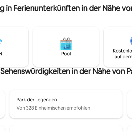
Paragliding und Paragliding du
et: digitales Schloss,
g in Ferienunterkünften in der Nähe v
- Von der Vorderseite aus kann
er, Highspeed-WLAN, 3 55-
Touristenrestaurant Mi Propie
seher, voll ausgestattete Küche
Privada gehen, dort findest du
hmaschine. Im obersten
verschiedene kreolische Geric
 gibt es einen Panorama-Pool
lick, eine Sauna und einen
um.
Kostenlo
N
Pool
auf dem
 Sehenswürdigkeiten in der Nähe von 
Park der Legenden
Von 328 Einheimischen empfohlen