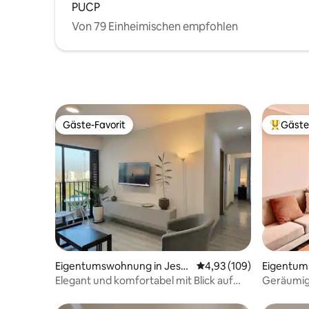
PUCP
Von 79 Einheimischen empfohlen
Gäste-Favorit
Gäste
Gäste-Favorit
Beliebte
Eigentumswohnung in Jesú
Durchschnittliche Bewe
4,93 (109)
Eigentum
s María
nco
Elegant und komfortabel mit Blick auf
Geräumig
den Parque de las Aguas
Barranco