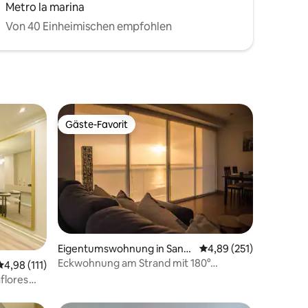
Metro la marina
Von 40 Einheimischen empfohlen
Gäste-Favorit
Gäste-Favorit
Eigentumswohnung in San
Durchschnittliche Bew
4,89 (251)
Miguel
Eckwohnung am Strand mit 180°
99 Bewertungen
Durchschnittliche Bewertung: 4,98 von 5, 111 Bewertungen
4,98 (111)
Meerblick!
aflores