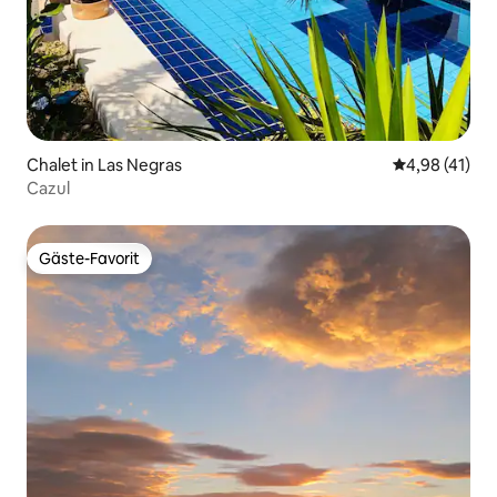
Chalet in Las Negras
Durchschnitt
4,98 (41)
Cazul
Gäste-Favorit
Gäste-Favorit