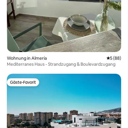
Wohnung in Almería
Durchschni
5 (88)
Mediterranes Haus - Strandzugang & Boulevardzugang
Gäste-Favorit
Gäste-Favorit