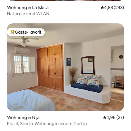
Wohnung in La Isleta
Durchschnittli
4,83 (293)
Naturpark mit WLAN
Gäste-Favorit
Beliebter Gäste-Favorit.
Wohnung in Níjar
Durchschnittl
4,96 (27)
Pita 4, Studio-Wohnung in einem Cortijo