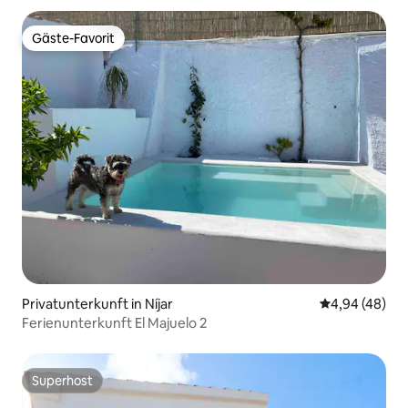
Gäste-Favorit
Gäste-Favorit
Privatunterkunft in Níjar
Durchschnittl
4,94 (48)
Ferienunterkunft El Majuelo 2
Superhost
Superhost