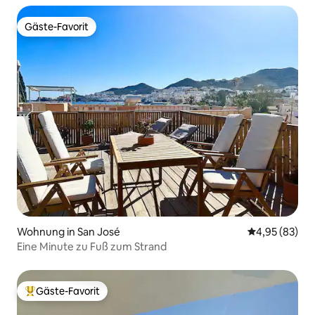
Gäste-Favorit
Gäste-Favorit
Wohnung in San José
Durchschnittl
4,95 (83)
Eine Minute zu Fuß zum Strand
Gäste-Favorit
Beliebter Gäste-Favorit.