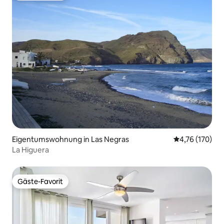
Eigentumswohnung in Las Negras
Durchschnittl
4,76 (170)
La Higuera
Gäste-Favorit
Gäste-Favorit