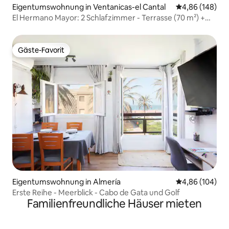
Eigentumswohnung in Ventanicas-el Cantal
Durchschnittli
4,86 (148)
El Hermano Mayor: 2 Schlafzimmer - Terrasse (70 m²) +
Pool
Gäste-Favorit
Gäste-Favorit
Eigentumswohnung in Almería
Durchschnittli
4,86 (104)
Erste Reihe - Meerblick - Cabo de Gata und Golf
Familienfreundliche Häuser mieten