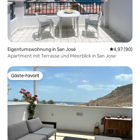
Eigentumswohnung in San José
Durchschnittl
4,97 (90)
Apartment mit Terrasse und Meerblick in San Jose
Gäste-Favorit
Gäste-Favorit