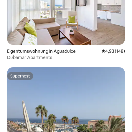
Eigentumswohnung in Aguadulce
Durchschnittli
4,93 (148)
Dubamar Apartments
Superhost
Superhost