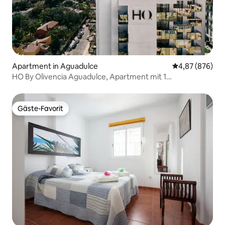
Apartment in Aguadulce
Durchschnittli
4,87 (876)
HO By Olivencia Aguadulce, Apartment mit 1
Schlafzimmer...
Gäste-Favorit
Gäste-Favorit