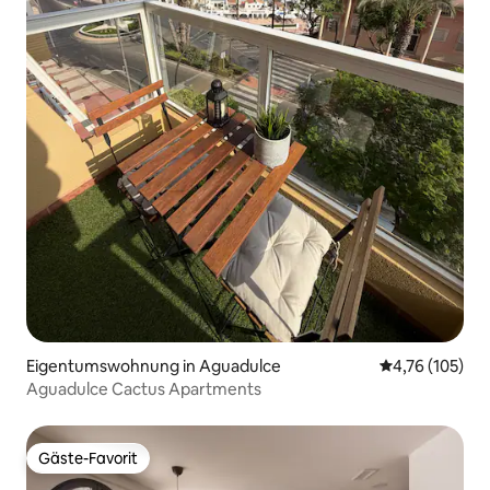
Eigentumswohnung in Aguadulce
Durchschnittl
4,76 (105)
Aguadulce Cactus Apartments
Gäste-Favorit
Gäste-Favorit