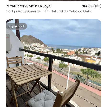
Privatunterkunft in La Joya
Durchschnittli
4,86 (103)
Cortijo Agua Amarga, Parc Naturel du Cabo de Gata
Superhost
Superhost