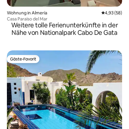
Wohnung in Almería
Durchschnittl
4,93 (58)
Casa Paraíso del Mar
Weitere tolle Ferienunterkünfte in der
Nähe von Nationalpark Cabo De Gata
Gäste-Favorit
Gäste-Favorit