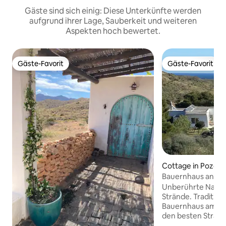
Gäste sind sich einig: Diese Unterkünfte werden
aufgrund ihrer Lage, Sauberkeit und weiteren
Aspekten hoch bewertet.
Gäste-Favorit
Gäste-Favorit
Gäste-Favorit
Gäste-Favorit
Cottage in Pozo de
s
Bauernhaus an de
Cabo de Gata
Unberührte Natur
Strände. Tradition
Bauernhaus am Mi
den besten Strän
Cabo de Gata ent