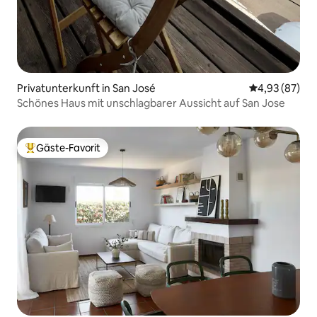
Privatunterkunft in San José
Durchschnittl
4,93 (87)
Schönes Haus mit unschlagbarer Aussicht auf San Jose
Gäste-Favorit
Beliebter Gäste-Favorit.