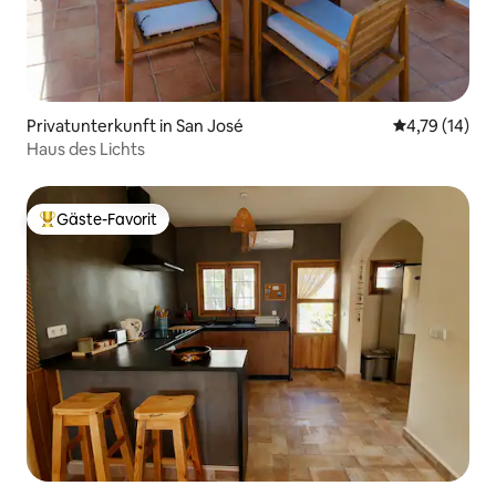
Privatunterkunft in San José
Durchschnitt
4,79 (14)
Haus des Lichts
Gäste-Favorit
Beliebter Gäste-Favorit.