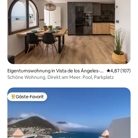
Eigentumswohnung in Vista de los Ángeles-R
Durchschnittl
4,87 (107)
umina
Schöne Wohnung. Direkt am Meer. Pool, Parkplatz
Gäste-Favorit
Beliebter Gäste-Favorit.