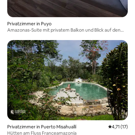
Privatzimmer in Puyo
Amazonas-Suite mit privatem Balkon und Blick auf den
Dschungel und die Anden
Privatzimmer in Puerto Misahuallí
Durchschnitt
4,71 (17)
Hütten am Fluss Franceamazonía