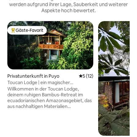
werden aufgrund ihrer Lage, Sauberkeit und weiterer
Aspekte hoch bewertet.
Gäste-Favorit
Beliebter Gäste-Favorit.
Privatunterkunft in Puyo
Durchschnittliche Bewertun
5 (12)
Toucan Lodge | ein magischer
Rückzugsort im Amazonas-Regenwald
Willkommen in der Toucan Lodge,
deinem ruhigen Bambus-Retreat im
ecuadorianischen Amazonasgebiet, das
aus nachhaltigen Materialien
handgefertigt und in einem privaten 25
Hektar großen Regenwaldreservat
untergebracht ist. Wache mit
Vogelgezwitscher auf, dusche unter
Bäumen, entspanne in einem tiefen