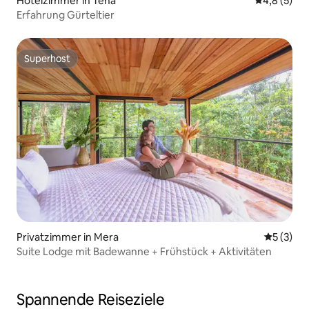
Hotelzimmer in Tena
Durchschni
4,8 (5)
Erfahrung Gürteltier
Superhost
Superhost
Privatzimmer in Mera
Durchsch
5 (3)
Suite Lodge mit Badewanne + Frühstück + Aktivitäten
Spannende Reiseziele