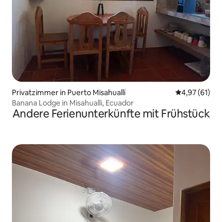
Privatzimmer in Puerto Misahuallí
Durchschnitt
4,97 (61)
Banana Lodge in Misahualli, Ecuador
Andere Ferienunterkünfte mit Frühstück