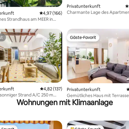
Privatunterkunft
D
Charmante Lage des Apartme
erkunft
Durchschnittliche Bewertung: 4,97 von 5, 1
4,97 (166)
hes Strandhaus am MEER in
st
Gäste-Favorit
st
Gäste-Favorit
erkunft
Durchschnittliche Bewertung: 4,82 von 5, 1
4,82 (137)
rtung: 4,89 von 5, 123 Bewertungen
Privatunterkunft
D
niger Strand A/C 250 m
Gemütliches Haus mit Terrasse
Wohnungen mit Klimaanlage
d entfernt