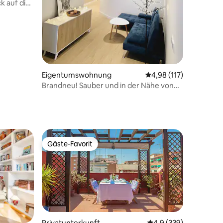
k auf die
Eigentumswohnung
Durchschnittliche Bew
4,98 (117)
Brandneu! Sauber und in der Nähe von
allem! Schnelles WLAN
Gäste-Favorit
Gäste-Favorit
Privatunterkunft
Durchschnittliche Be
4,9 (339)