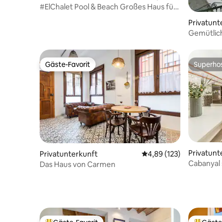
#ElChalet Pool & Beach Großes Haus für
Familien
Privatunt
Gemütlic
Valencia
Gäste-Favorit
Superho
Gäste-Favorit
Superho
Privatunt
Privatunterkunft
Durchschnittliche Bewe
4,89 (123)
Cabanyal son
Das Haus von Carmen
vom Stran