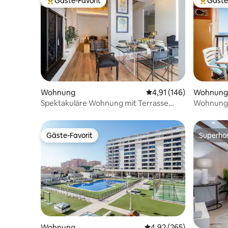
Gäste-Favorit
Gäste
Beliebter Gäste-Favorit.
Beliebte
Wohnung
Durchschnittliche Bewe
4,91 (146)
Wohnung
Spektakuläre Wohnung mit Terrasse
Wohnung i
sehr zentral
Gäste-Favorit
Superho
Gäste-Favorit
Superho
Wohnung
Durchschnittliche Bewe
4,92 (265)