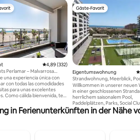
vorit
Gäste-Favorit
vorit
Gäste-Favorit
rtung: 4,83 von 5, 332 Bewertungen
nt
Durchschnittliche Bewertung: 4,89 von 5, 3
4,89 (332)
s Perlamar – Malvarrosa
Eigentumswohnung
D
de una experiencia única con
Strandwohnung, Meerblick, Poo
 mar con todas las comodidades
bewachter Komplex.
Willkommen in unserer neuen
itas para unas excelentes
in einer geschlossenen Stranda
s. Como cálida bienvenida, te
herrlichem saisonalem Pool,
os con una botella de vino
Paddelplätzen, Parks, Social C
ar tu visita con un delicioso
ng in Ferienunterkünften in der Nähe 
und 24-Stunden-Sicherheitsdie
s el lugar perfecto para relajarte
100 m von einem fantastischen
a explorando la ciudad o
mit tollen Cafés, Restaurants,
e sus playas. ¡Imagina
hausgemachten Eisdielen, Ges
el día viendo el amanecer con
Surfschule, Segelschule, Fahrra
s impresionantes! Este
Bootsfahrten und Kinderparks 