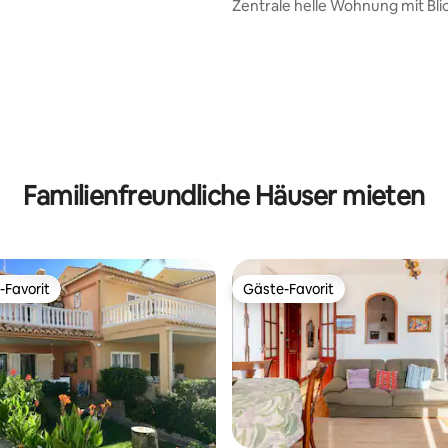
er Parkplatz
Zentrale helle Wohnung mit Blic
Plaza
Familienfreundliche Häuser mieten
-Favorit
Gäste-Favorit
r Gäste-Favorit.
Gäste-Favorit
wertung: 4,9 von 5, 127 Bewertungen