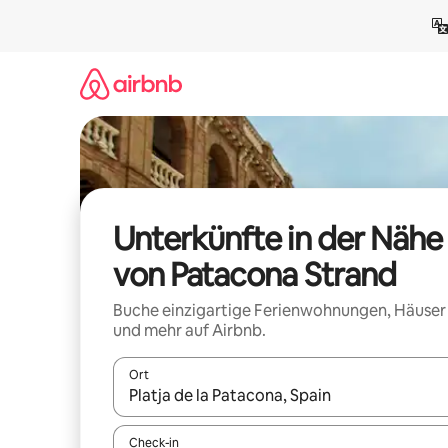
Zu
Inhalten
springen
Unterkünfte in der Nähe
von Patacona Strand
Buche einzigartige Ferienwohnungen, Häuser
und mehr auf Airbnb.
Ort
Wenn Ergebnisse verfügbar sind, navigiere mit d
Check-in