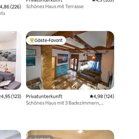
Schönes Haus mit Terrasse
urchschnittliche Bewertung: 4,86 von 5, 226 Bewertungen
4,86 (226)
nts
66 Bewertungen
Gäste-Favorit
Beliebter Gäste-Favorit.
37 Bewertungen
urchschnittliche Bewertung: 4,95 von 5, 123 Bewertungen
4,95 (123)
Privatunterkunft
Durchschnittliche Bew
4,98 (124)
Schönes Haus mit 3 Badezimmern,
Terrasse in Strandnähe