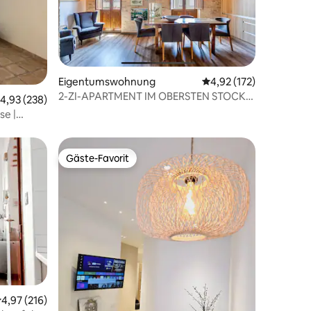
Eigentumswohnung
Durchschnittliche Bew
4,92 (172)
15 Bewertungen
2-ZI-APARTMENT IM OBERSTEN STOCK
urchschnittliche Bewertung: 4,93 von 5, 238 Bewertungen
4,93 (238)
IM TRENDIGEN RUZAFA! KLIMAANLAGE
se |
+ WLAN
Gäste-Favorit
Gäste-Favorit
09 Bewertungen
urchschnittliche Bewertung: 4,97 von 5, 216 Bewertungen
4,97 (216)