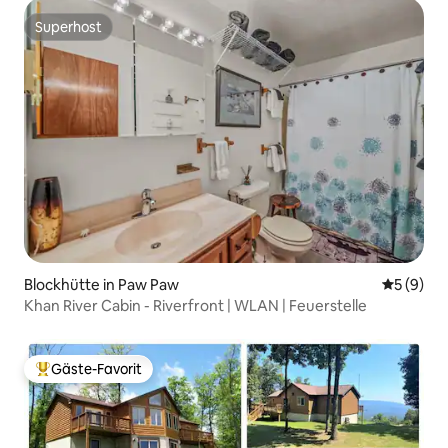
Superhost
Superhost
Blockhütte in Paw Paw
Durchschn
5 (9)
Khan River Cabin - Riverfront | WLAN | Feuerstelle
Gäste-Favorit
Beliebter Gäste-Favorit.