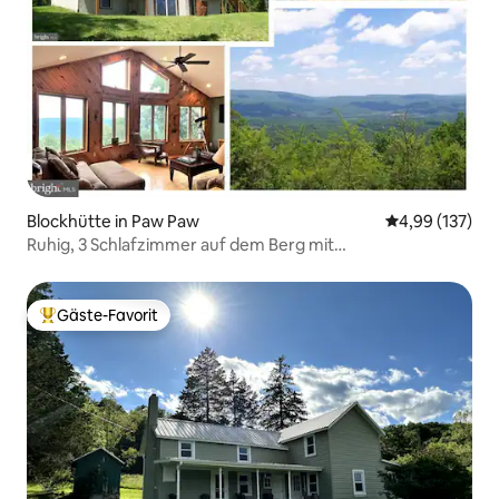
Blockhütte in Paw Paw
Durchschnittl
4,99 (137)
Ruhig, 3 Schlafzimmer auf dem Berg mit
atemberaubender Aussicht
Gäste-Favorit
Beliebter Gäste-Favorit.