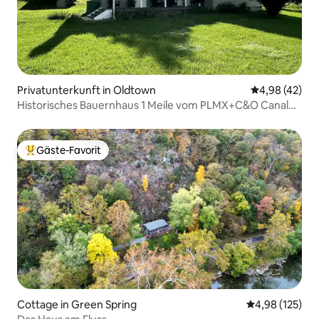
Privatunterkunft in Oldtown
Durchschnittl
4,98 (42)
Historisches Bauernhaus 1 Meile vom PLMX+C&O Canal
Trail entfernt
Gäste-Favorit
Beliebter Gäste-Favorit.
Cottage in Green Spring
Durchschnittl
4,98 (125)