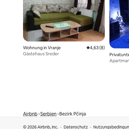
Wohnung in Vranje
Durchschnittliche Be
4,63 (8)
Gästehaus Sreder
Privatunt
Apartman 
Airbnb
Serbien
Bezirk Pčinja
© 2026 Airbnb, Inc.
Datenschutz
Nutzungsbedingu