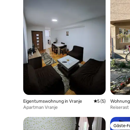
Eigentumswohnung in Vranje
Durchschnittliche
5 (5)
Wohnung 
Apartman Vranje
Reiserast
Gäste-Fa
Gäste-Fa