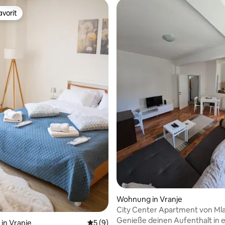
vorit
vorit
wertung: 4,67 von 5, 3 Bewertungen
Wohnung in Vranje
City Center Apartment von Ml
Genieße deinen Aufenthalt in e
in Vranje
Durchschnittliche Bewertung: 5 von 5,
5 (9)