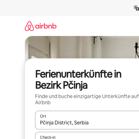
Zu
Inhalten
springen
Ferienunterkünfte in
Bezirk Pčinja
Finde und buche einzigartige Unterkünfte auf
Airbnb
Ort
Wenn Ergebnisse verfügbar sind, navigiere mit d
Check-in