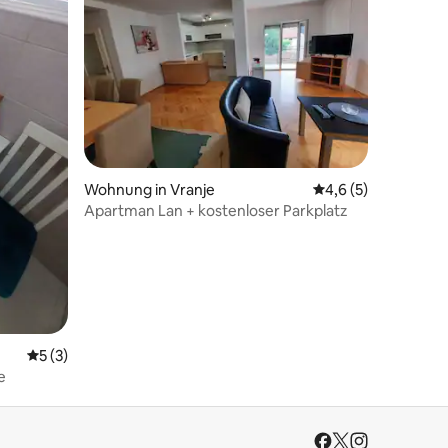
13 Bewertungen
Wohnung in Vranje
Durchschnittliche 
4,6 (5)
Apartman Lan + kostenloser Parkplatz
Durchschnittliche Bewertung: 5 von 5, 3 Bewertungen
5 (3)
e