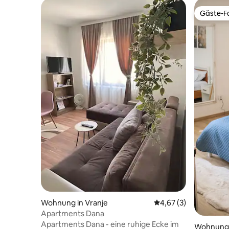
Gäste-Fa
Gäste-Fa
Wohnung in Vranje
Durchschnittliche Be
4,67 (3)
Apartments Dana
Apartments Dana - eine ruhige Ecke im
Wohnung 