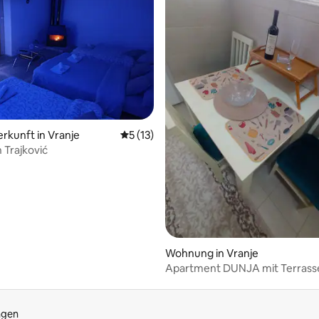
wertung: 4,63 von 5, 8 Bewertungen
erkunft in Vranje
Durchschnittliche Bewertung: 5 von 5, 
5 (13)
Trajković
Wohnung in Vranje
Apartment DUNJA mit Terrass
ngen