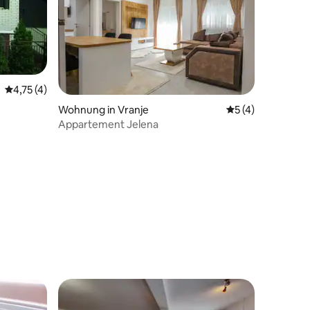
Durchschnittliche Bewertung: 4,75 von 5, 4 Bewertungen
4,75 (4)
Wohnung in Vranje
Durchschnittlich
5 (4)
Appartement Jelena
 5 Bewertungen