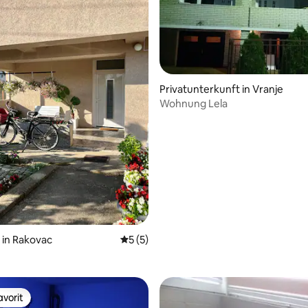
Privatunterkunft in Vranje
Wohnung Lela
 Bewertung: 5 von 5, 5 Bewertungen
in Rakovac
Durchschnittliche Bewertung: 5 von 5,
5 (5)
vorit
vorit