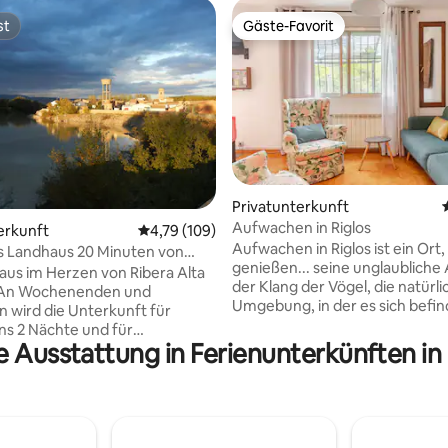
st
Gäste-Favorit
st
Gäste-Favorit
Privatunterkunft
wertung: 4,9 von 5, 30 Bewertungen
Aufwachen in Riglos
erkunft
Durchschnittliche Bewertung: 4,79 von 5, 1
4,79 (109)
Aufwachen in Riglos ist ein Ort
 Landhaus 20 Minuten von
genießen... seine unglaubliche 
entfernt
us im Herzen von Ribera Alta
der Klang der Vögel, die natürli
. An Wochenenden und
Umgebung, in der es sich befind
n wird die Unterkunft für
verschiedenen Außenumgebun
s 2 Nächte und für
Nähe der Mallos de Riglos, Loar
e Ausstattung in Ferienunterkünften in
en oder zu einem
oder der Galicischen Fluss mac
enden Preis vermietet.
Unterkunft zu einem zentralen
ise für Langzeitaufenthalte.
seine Gäste, um ihre Freuden d
re uns für andere Optionen
Gegend als "Königreich Mallos
Preise pro Person/Nacht
zu machen Das Haus verfügt ü
ens 6 Personen/10 Personen an