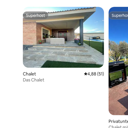
Superhost
Superho
Superhost
Superho
Chalet
Durchschnittliche Bew
4,88 (51)
Das Chalet
Privatunt
Chalet mi