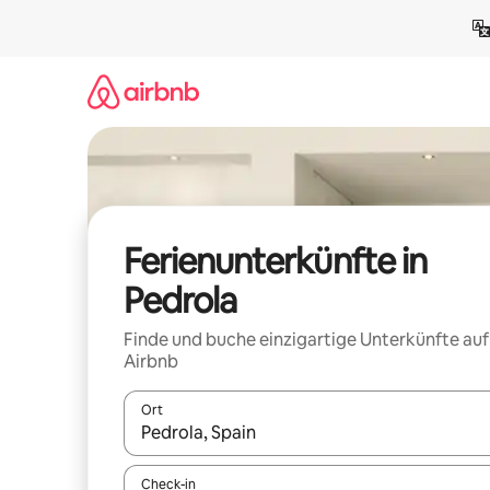
Zu
Inhalten
springen
Ferienunterkünfte in
Pedrola
Finde und buche einzigartige Unterkünfte auf
Airbnb
Ort
Wenn Ergebnisse verfügbar sind, navigiere mit d
Check-in