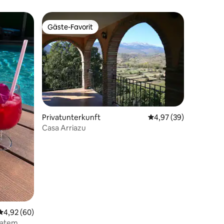
Gäste-Favorit
Gäste-Favorit
Privatunterkunft
Durchschnittliche Be
4,97 (39)
Casa Arriazu
91 Bewertungen
Durchschnittliche Bewertung: 4,92 von 5, 60 Bewertungen
4,92 (60)
ratem