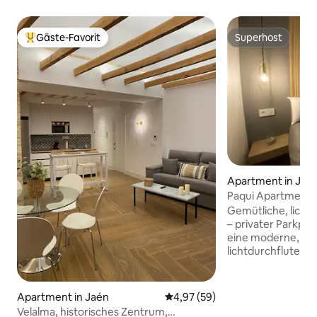
Gäste-Favorit
Superhost
Beliebter Gäste-Favorit.
Superhost
Apartment in Jaé
Paqui Apartments, 
Wohnung.
Gemütliche, lich
– privater Parkpla
eine moderne, ge
lichtdurchflutete 
Urlaubsreisen, Si
Geschäftsreisen. M
renoviert und in e
Apartment in Jaén
Durchschnittliche Bewertung: 
4,97 (59)
eingerichtet wurd
Velalma, historisches Zentrum,