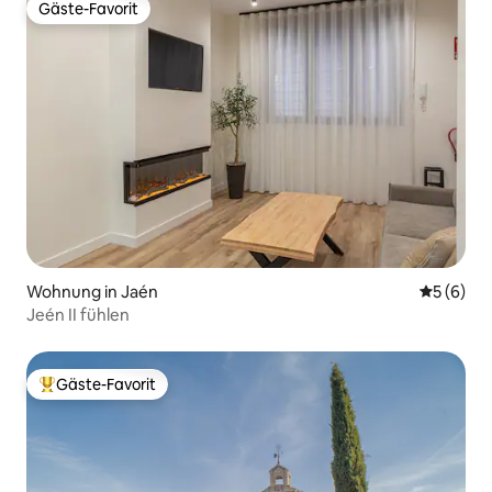
Gäste-Favorit
Gäste-Favorit
Wohnung in Jaén
Durchschn
5 (6)
Jeén II fühlen
Gäste-Favorit
Beliebter Gäste-Favorit.