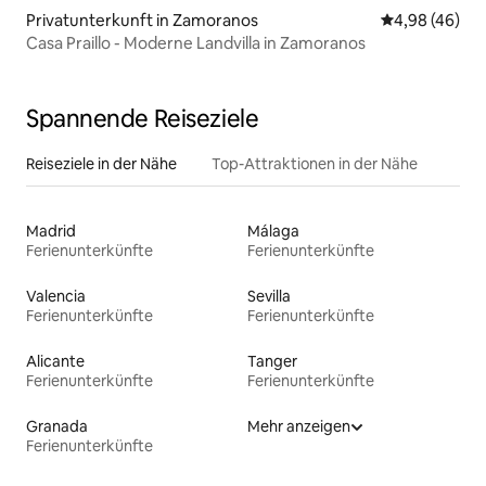
Privatunterkunft in Zamoranos
Durchschnittl
4,98 (46)
Casa Praillo - Moderne Landvilla in Zamoranos
Spannende Reiseziele
Reiseziele in der Nähe
Top-Attraktionen in der Nähe
Madrid
Málaga
Ferienunterkünfte
Ferienunterkünfte
Valencia
Sevilla
Ferienunterkünfte
Ferienunterkünfte
Alicante
Tanger
Ferienunterkünfte
Ferienunterkünfte
Granada
Mehr anzeigen
Ferienunterkünfte