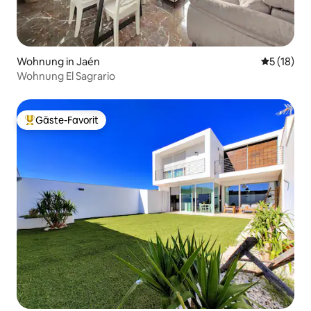
Wohnung in Jaén
Durchschn
5 (18)
Wohnung El Sagrario
Gäste-Favorit
Beliebter Gäste-Favorit.