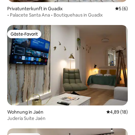
Privatunterkunft in Guadix
Durchschn
5 (6)
• Palacete Santa Ana • Boutiquehaus in Guadix
Gäste-Favorit
Gäste-Favorit
Wohnung in Jaén
Durchschnitt
4,89 (18)
Judería Suite Jaén