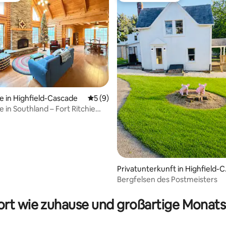
e in Highfield-Cascade
Durchschnittliche Bewertung: 5 von 5,
5 (9)
 in Southland – Fort Ritchie
achian Trail
Privatunterkunft in Highfield-C
scade
Bergfelsen des Postmeisters
ertung: 4,96 von 5, 54 Bewertungen
rt wie zuhause und großartige Monats