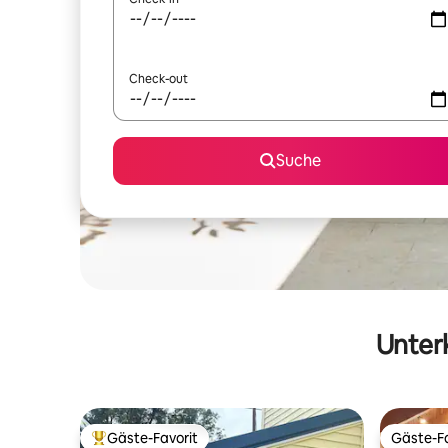
Check-out
Suche
Unterk
Gäste-Favorit
Gäste-Fa
Beliebter Gäste-Favorit.
Gäste-Fa