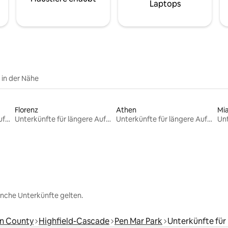
Laptops
e in der Nähe
Florenz
Athen
Mi
Unterkünfte für längere Aufenthalte
Unterkünfte für längere Aufenthalte
Unterkünfte für längere Aufenthalte
nche Unterkünfte gelten.
n County
Highfield-Cascade
Pen Mar Park
Unterkünfte für