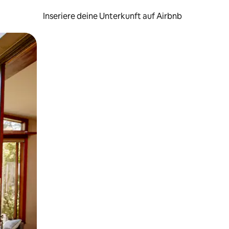
Inseriere deine Unterkunft auf Airbnb
h Berühren oder Wischgesten.