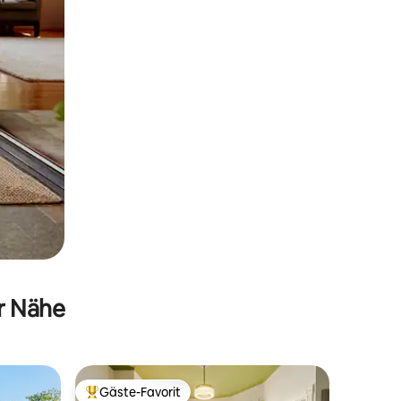
er Nähe
Gäste-Favorit
Beliebter Gäste-Favorit.