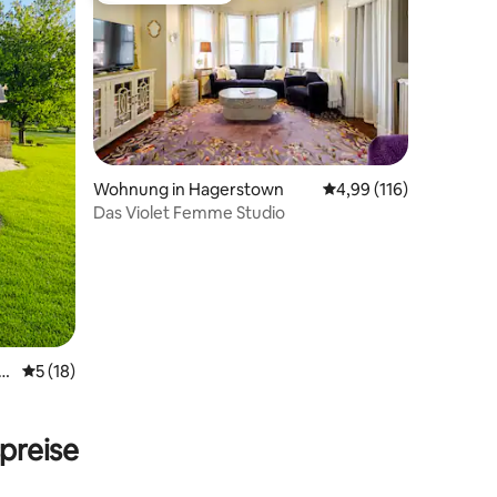
Wohnung in Hagerstown
Durchschnittliche Bew
4,99 (116)
Das Violet Femme Studio
 9 Bewertungen
a
Durchschnittliche Bewertung: 5 von 5, 18 Bewertungen
5 (18)
preise