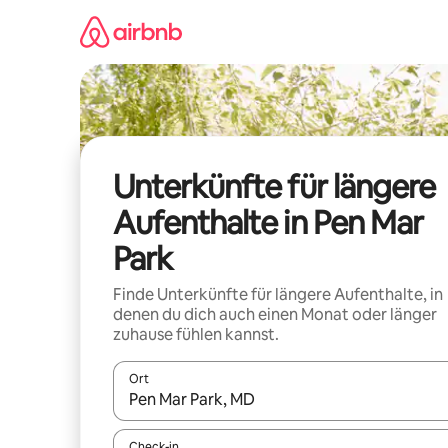
Zu
Inhalten
springen
Unterkünfte für längere
Aufenthalte in Pen Mar
Park
Finde Unterkünfte für längere Aufenthalte, in
denen du dich auch einen Monat oder länger
zuhause fühlen kannst.
Ort
Wenn Ergebnisse verfügbar sind, navigiere mit d
Check-in