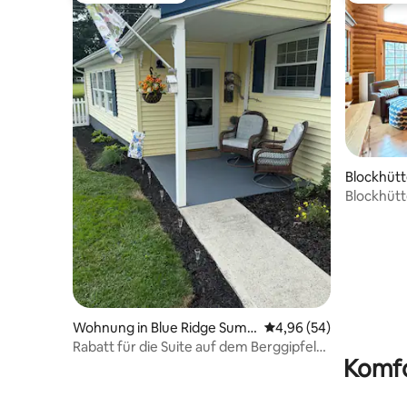
Blockhütt
Blockhütte
und Appal
Wohnung in Blue Ridge Sum
Durchschnittliche Bew
4,96 (54)
mit
Rabatt für die Suite auf dem Berggipfel
Komfo
Gettysburg 15 Meilen