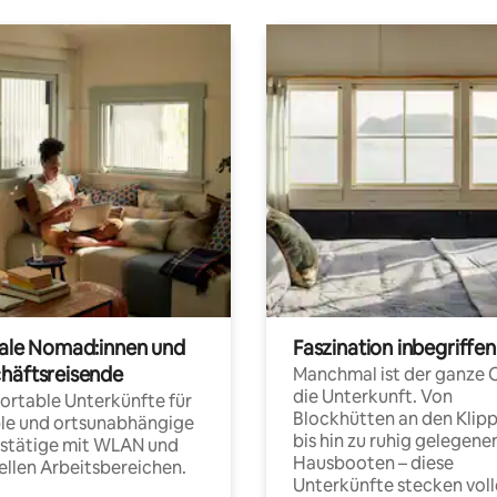
tale Nomad:innen und
Faszination inbegriffen
häftsreisende
Manchmal ist der ganze 
die Unterkunft. Von
rtable Unterkünfte für
Blockhütten an den Klip
ble und ortsunabhängige
bis hin zu ruhig gelegene
fstätige mit WLAN und
Hausbooten – diese
ellen Arbeitsbereichen.
Unterkünfte stecken voll