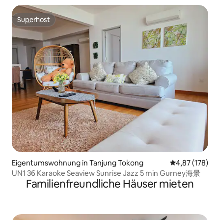
Superhost
Superhost
Eigentumswohnung in Tanjung Tokong
Durchschnittl
4,87 (178)
UN1 36 Karaoke Seaview Sunrise Jazz 5 min Gurney海景
Familienfreundliche Häuser mieten