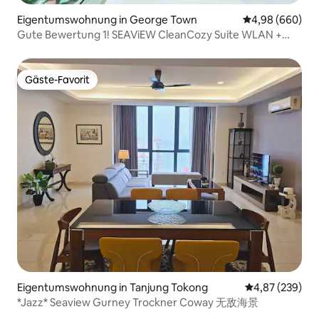
Eigentumswohnung in George Town
Durchschnittli
4,98 (660)
Gute Bewertung 1! SEAViEW CleanCozy Suite WLAN +
NETFLiX Meerblick Suite @ Anju Xiao Da
Gäste-Favorit
Gäste-Favorit
Eigentumswohnung in Tanjung Tokong
Durchschnittli
4,87 (239)
*Jazz* Seaview Gurney Trockner Coway 无敌海景