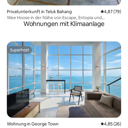
Privatunterkunft in Teluk Bahang
Durchschnittl
4,87 (79)
Wee Hoose in der Nähe von Escape, Entopia und
Wohnungen mit Klimaanlage
Nationalpark!
Superhost
Superhost
Wohnung in George Town
Durchschnittl
4,85 (26)