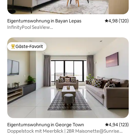
Eigentumswohnung in Bayan Lepas
Durchschnittli
4,98 (120)
InfinityPool SeaView
•#Flughafen#QueensBay#SPICE#USM
Gäste-Favorit
Beliebter Gäste-Favorit.
Eigentumswohnung in George Town
Durchschnittl
4,94 (123)
Doppelstock mit Meerblick | 2BR Maisonette@Sunrise