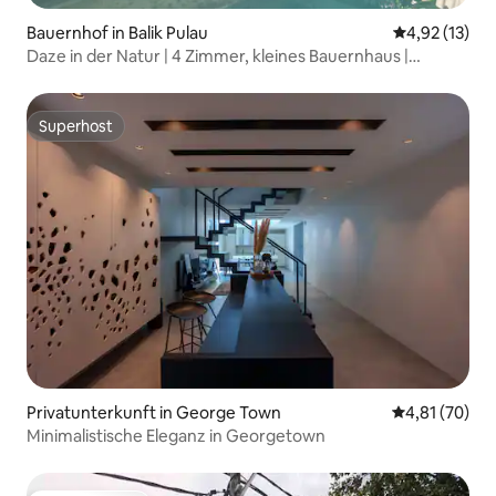
Bauernhof in Balik Pulau
Durchschnitt
4,92 (13)
Daze in der Natur | 4 Zimmer, kleines Bauernhaus |
Penang
Superhost
Superhost
Privatunterkunft in George Town
Durchschnitt
4,81 (70)
Minimalistische Eleganz in Georgetown