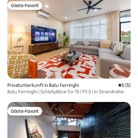
Gäste-Favorit
Gäste-Favorit
Privatunterkunft in Batu Ferringhi
Durchsch
5 (5)
Batu Ferringhi | Schlafplätze für 15 | PS 5 | In Strandnähe
Gäste-Favorit
Gäste-Favorit