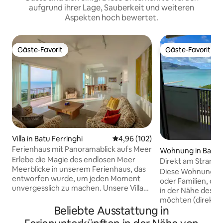
aufgrund ihrer Lage, Sauberkeit und weiteren
Aspekten hoch bewertet.
Gäste-Favorit
Gäste-Favorit
Gäste-Favorit
Gäste-Favorit
Villa in Batu Ferringhi
Durchschnittliche Bewertung: 4
4,96 (102)
Ferienhaus mit Panoramablick aufs Meer
Wohnung in Batu F
Erlebe die Magie des endlosen Meer
Direkt am Strand 
Meerblicke in unserem Ferienhaus, das
By The Sea B07
Diese Wohnung am
entworfen wurde, um jeden Moment
oder Familien, di
unvergesslich zu machen. Unsere Villa
in der Nähe des S
bietet einen Platz in der ersten Reihe mit
möchten (direkter
Panoramablick auf das Meer und schafft
Beliebte Ausstattung in
* Bitte lies dir vo
eine atemberaubende Kulisse für
Hausregeln durch