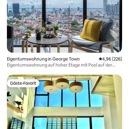
Eigentumswohnung in George Town
Durchschnittli
4,96 (226)
Eigentumswohnung auf hoher Etage mit Pool auf der
Dachterrasse
Gäste-Favorit
Gäste-Favorit