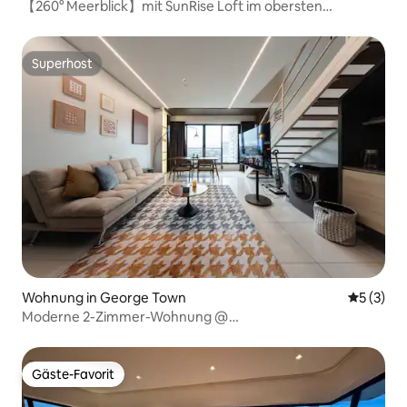
【260° Meerblick】mit SunRise Loft im obersten
Stockwerk@Town 226
Superhost
Superhost
Wohnung in George Town
Durchsch
5 (3)
Moderne 2-Zimmer-Wohnung @
SunriseGurney|Pool|Fitnessraum|Kostenloses Parken
Gäste-Favorit
Gäste-Favorit