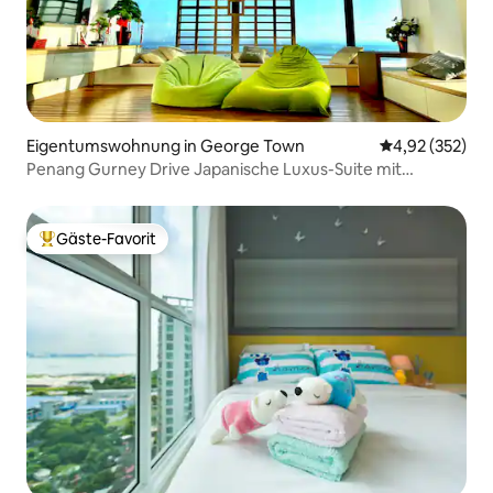
Eigentumswohnung in George Town
Durchschnittli
4,92 (352)
Penang Gurney Drive Japanische Luxus-Suite mit
Meerblick
Gäste-Favorit
Beliebter Gäste-Favorit.