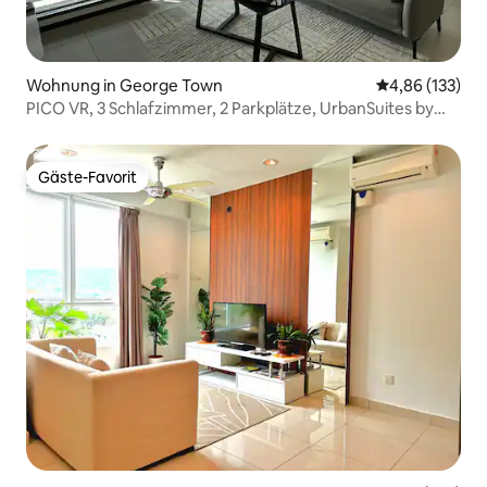
Wohnung in George Town
Durchschnittl
4,86 (133)
PICO VR, 3 Schlafzimmer, 2 Parkplätze, UrbanSuites by
XWHome
Gäste-Favorit
Gäste-Favorit