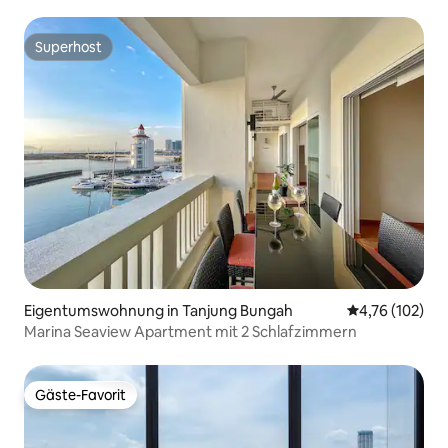
Gurney
Superhost
Superhost
Eigentumswohnung in Tanjung Bungah
Durchschnittl
4,76 (102)
Marina Seaview Apartment mit 2 Schlafzimmern
Gäste-Favorit
Gäste-Favorit