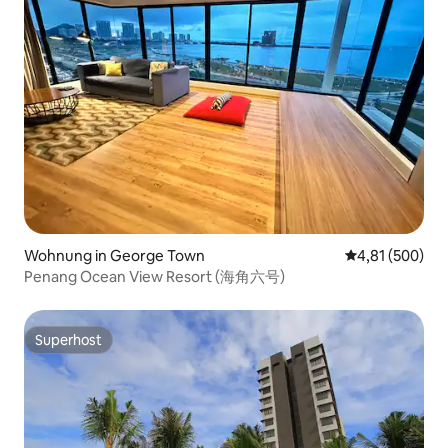
Wohnung in George Town
Durchschnittli
4,81 (500)
Penang Ocean View Resort (海角六号)
Superhost
Superhost