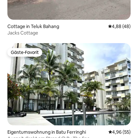
Cottage in Teluk Bahang
Durchschnittl
4,88 (48)
Jacks Cottage
Gäste-Favorit
Gäste-Favorit
Eigentumswohnung in Batu Ferringhi
Durchschnittl
4,96 (55)