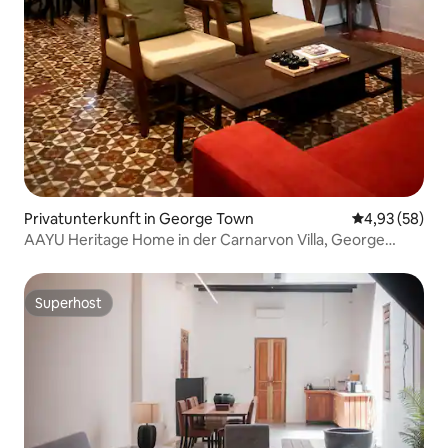
Privatunterkunft in George Town
Durchschnittl
4,93 (58)
AAYU Heritage Home in der Carnarvon Villa, George
Town
Superhost
Superhost