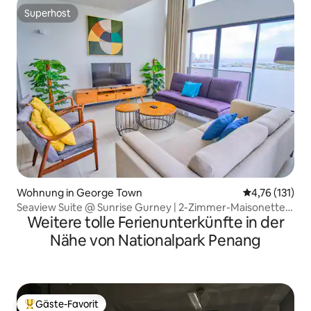
Superhost
Superhost
Wohnung in George Town
Durchschnittl
4,76 (131)
Seaview Suite @ Sunrise Gurney | 2-Zimmer-Maisonette-
Weitere tolle Ferienunterkünfte in der
Suite mit Meerblick
Nähe von Nationalpark Penang
Gäste-Favorit
Beliebter Gäste-Favorit.