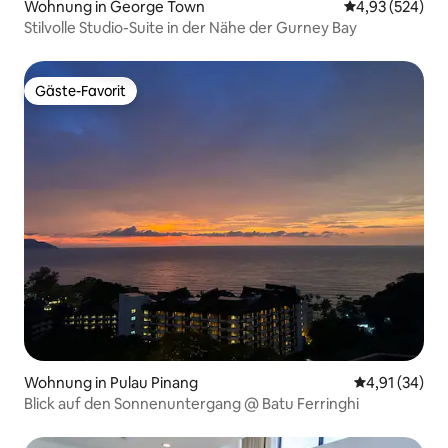
Wohnung in George Town
Durchschnittli
4,93 (524)
Stilvolle Studio-Suite in der Nähe der Gurney Bay
Gäste-Favorit
Gäste-Favorit
Wohnung in Pulau Pinang
Durchschnitt
4,91 (34)
Blick auf den Sonnenuntergang @ Batu Ferringhi