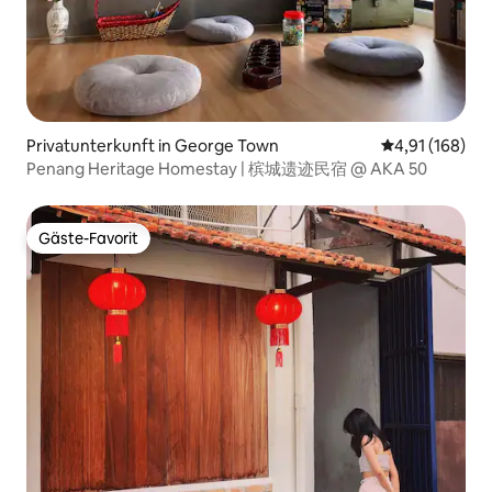
Privatunterkunft in George Town
Durchschnittl
4,91 (168)
Penang Heritage Homestay | 槟城遗迹民宿 @ AKA 50
Gäste-Favorit
Gäste-Favorit