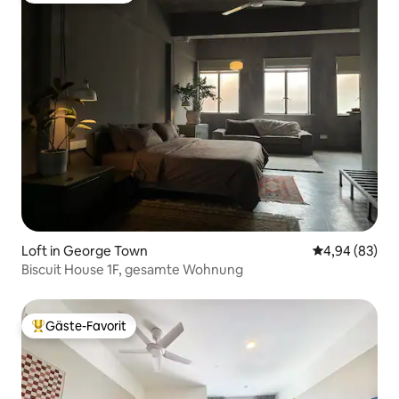
Loft in George Town
Durchschnittl
4,94 (83)
Biscuit House 1F, gesamte Wohnung
Gäste-Favorit
Beliebter Gäste-Favorit.