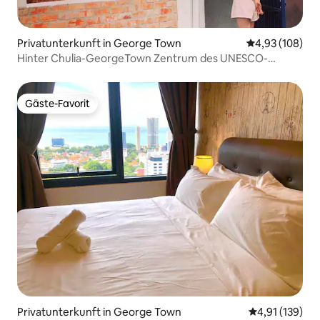
Privatunterkunft in George Town
Durchschnittli
4,93 (108)
Hinter Chulia-GeorgeTown Zentrum des UNESCO-
Weltkulturerbes
Gäste-Favorit
Gäste-Favorit
Privatunterkunft in George Town
Durchschnittl
4,91 (139)