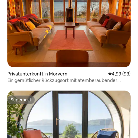
Privatunterkunft in Morvern
Durchschnittl
4,99 (93)
Ein gemütlicher Rückzugsort mit atemberaubender
Aussicht, Schlafplätze für 6 Personen.
Superhost
Superhost