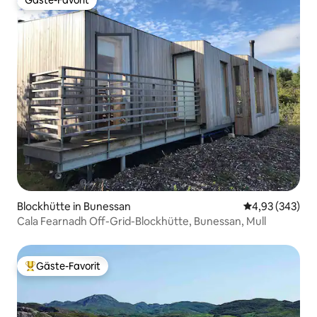
Gäste-Favorit
Gäste-Favorit
Blockhütte in Bunessan
Durchschnittli
4,93 (343)
Cala Fearnadh Off-Grid-Blockhütte, Bunessan, Mull
Gäste-Favorit
Beliebter Gäste-Favorit.