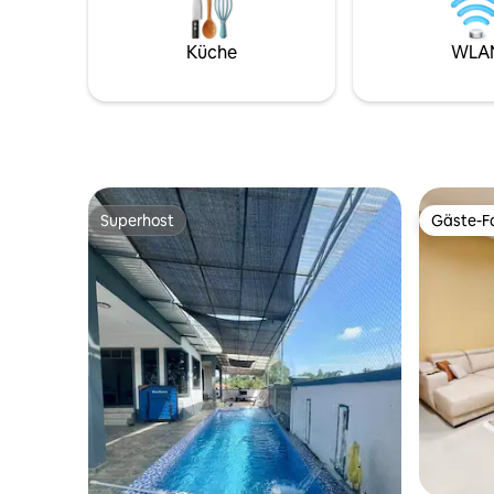
Einheimischer genießen, da dieser Ort dir
auch eine Vielzahl von Cafés,
Küche
WLA
Geschäften und Restaurants in der Nähe
bietet.
Superhost
Gäste-Fa
Superhost
Gäste-Fa