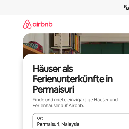
Zu
Inhalten
springen
Häuser als
Ferienunterkünfte in
Permaisuri
Finde und miete einzigartige Häuser und
Ferienhäuser auf Airbnb.
Ort
Wenn Ergebnisse verfügbar sind, navigiere mit d