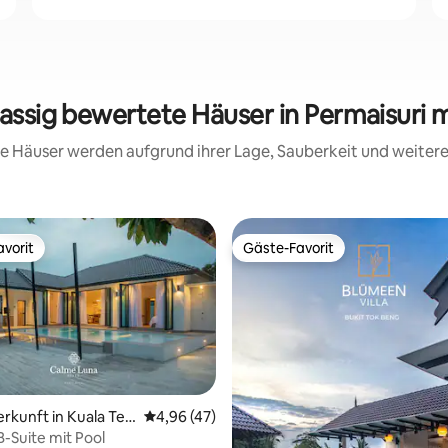
lassig bewertete Häuser in Permaisuri 
ese Häuser werden aufgrund ihrer Lage, Sauberkeit und weite
vorit
Gäste-Favorit
vorit
Gäste-Favorit
erkunft in Kuala Ter
Durchschnittliche Bewertung: 4,96 von 5, 
4,96 (47)
4B-Suite mit Pool