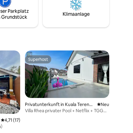
 wenige
kalen
ser Parkplatz
et die
Klimaanlage
 Grundstück
t,
nen
Superhost
Superhost
Privatunterkunft in Kuala Terengg
Neue Unterkunft
Neu
anu
Villa Rhea privater Pool + Netflix + TGG
Flughafen
Durchschnittliche Bewertung: 4,71 von 5, 17 Bewertungen
4,71 (17)
a)