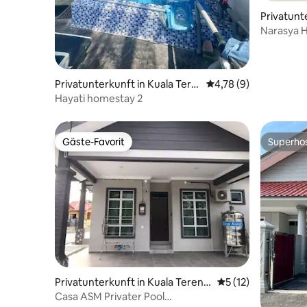
Privatunt
Narasya H
Privatunterkunft in Kuala Tere
Durchschnittliche Be
4,78 (9)
ngganu
Hayati homestay 2
Gäste-Favorit
Superho
Gäste-Favorit
Superho
Privatunterkunft in Kuala Tereng
Durchschnittliche
5 (12)
ganu
Casa ASM Privater Pool