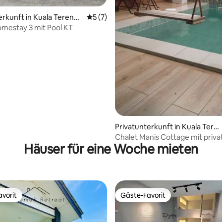
erkunft in Kuala Terengg
Durchschnittliche Bewertung: 5 von 5,
5 (7)
omestay 3 mit Pool KT
Privatunterkunft in Kuala Tere
ngganu
Chalet Manis Cottage mit priva
Häuser für eine Woche mieten
vorit
Gäste-Favorit
vorit
Gäste-Favorit