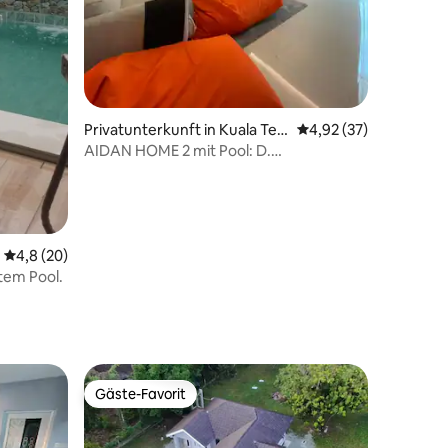
 7 Bewertungen
Privatunterkunft in Kuala Ter
Durchschnittliche Be
4,92 (37)
engganu
AIDAN HOME 2 mit Pool: D.
Mehrstöckiges Haus in Strandnähe
Durchschnittliche Bewertung: 4,8 von 5, 20 Bewertungen
4,8 (20)
tem Pool.
Gäste-Favorit
Gäste-Favorit